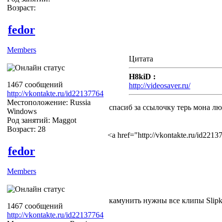
Возраст:
fedor
Members
Цитата
H8kiD :
1467 сообщений
http://videosaver.ru/
http://vkontakte.ru/id22137764
Местоположение: Russia
спасиб за ссылочку терь мона лю
Windows
Род занятий: Maggot
Возраст: 28
<a href="http://vkontakte.ru/id22
fedor
Members
камунить нужны все клипы Slipk
1467 сообщений
http://vkontakte.ru/id22137764