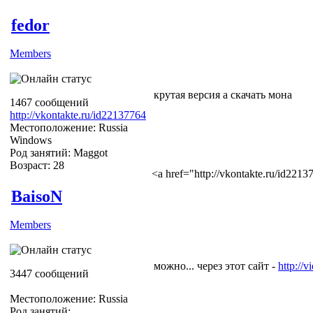
fedor
Members
крутая версия а скачать мона
1467 сообщений
http://vkontakte.ru/id22137764
Местоположение: Russia
Windows
Род занятий: Maggot
Возраст: 28
<a href="http://vkontakte.ru/id22
BaisoN
Members
можно... через этот сайт -
http://v
3447 сообщений
Местоположение: Russia
Род занятий: