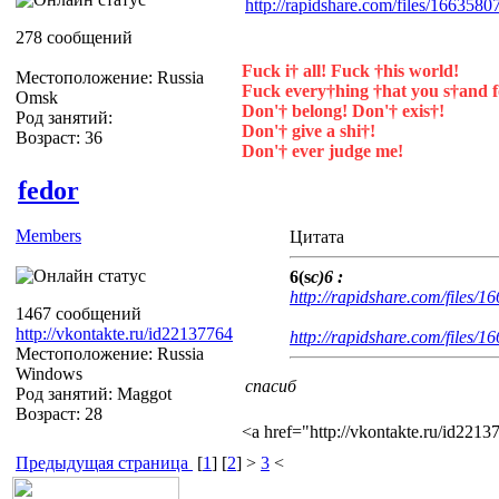
http://rapidshare.com/files/16635
278 сообщений
Fuck i† all! Fuck †his world!
Местоположение: Russia
Fuck every†hing †hat you s†and f
Omsk
Don'† belong! Don'† exis†!
Род занятий:
Don'† give a shi†!
Возраст: 36
Don'† ever judge me!
fedor
Members
Цитата
6(s
c)6 :
http://rapidshare.com/files
1467 сообщений
http://vkontakte.ru/id22137764
http://rapidshare.com/files
Местоположение: Russia
Windows
спасиб
Род занятий: Maggot
Возраст: 28
<a href="http://vkontakte.ru/id22
Предыдущая страница
[
1
] [
2
] >
3
<