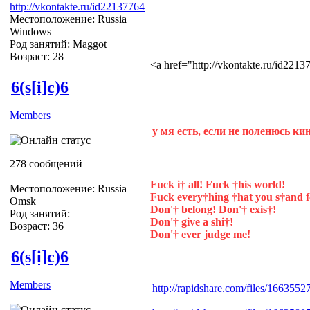
http://vkontakte.ru/id22137764
Местоположение: Russia
Windows
Род занятий: Maggot
Возраст: 28
<a href="http://vkontakte.ru/id22
6(s[i]c)6
Members
у мя есть, если не поленюсь ки
278 сообщений
Fuck i† all! Fuck †his world!
Местоположение: Russia
Fuck every†hing †hat you s†and f
Omsk
Don'† belong! Don'† exis†!
Род занятий:
Don'† give a shi†!
Возраст: 36
Don'† ever judge me!
6(s[i]c)6
Members
http://rapidshare.com/files/16635