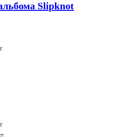
альбома Slipknot
 GMT
 GMT
ет