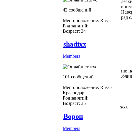
легки
вним
42 сообщений
Навер
рад с
Местоположение: Russia
Род занятий:
Возраст: 34
shadixx
Members
ню на
,блид
101 сообщений
Местоположение: Russia
Краснодар
Род занятий:
Возраст: 35
s/xx
Ворон
Members