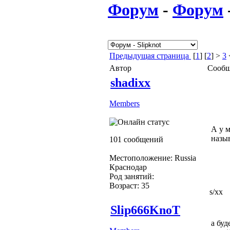
Форум
-
Форум
Предыдущая страница
[
1
] [
2
] >
3
Автор
Сообщ
shadixx
Members
А у м
назы
101 сообщений
Местоположение: Russia
Краснодар
Род занятий:
Возраст: 35
s/xx
Slip666KnoT
а буд