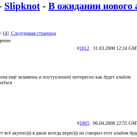
-
Slipknot
-
В ожидании нового 
< [
4
]
Следующая страница
ение
#
1812
31.03.2008 12:24
еня ещё экзамены и поступление( интересно как будет альбом
ваться
#
1865
06.04.2008 22:55
ет всё акуено))) я джои всегда верю))) он говорил етот альбом буд