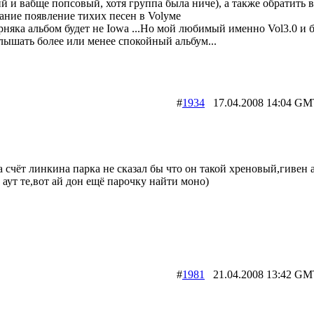
й и вабще попсовый, хотя группа была ниче), а также обратить 
ание появление тихих песен в Volуме
няка альбом будет не Iowa ...Но мой любимый именно Vol3.0 и 
лышать более или менее спокойный альбум...
#
1934
17.04.2008 14:04
 счёт линкина парка не сказал бы что он такой хреновый,гивен 
 аут те,вот ай дон ещё парочку найти моно)
#
1981
21.04.2008 13:42