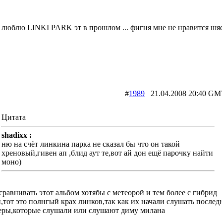
 люблю LINKI PARK эт в прошлом ... фигня мне не нравится шяс 
#
1989
21.04.2008 20:40
Цитата
shadixx :
ню на счёт линкина парка не сказал бы что он такой
хреновый,гивен ап ,блид аут те,вот ай дон ещё парочку найти
моно)
сравнивать этот альбом хотябы с метеорой и тем более с гибрид
,тот это полнгый крах линков,так как их начали слушать послед
еры,которые слушали или слушают диму милана