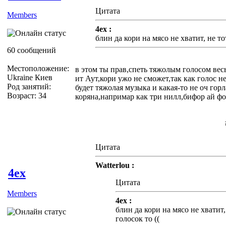
Цитата
Members
4ex :
блин да кори на мясо не хватит, не то
60 сообщений
Местоположение:
в этом ты прав,спеть тяжолым голосом ве
Ukraine Киев
ит Аут,кори ужо не сможет,так как голос не
Род занятий:
будет тяжолая музыка и какая-то не оч гор
Возраст: 34
коряна,напримар как три нилл,бифор ай фо
Цитата
Watterlou :
4ex
Цитата
Members
4ex :
блин да кори на мясо не хватит,
голосок то ((