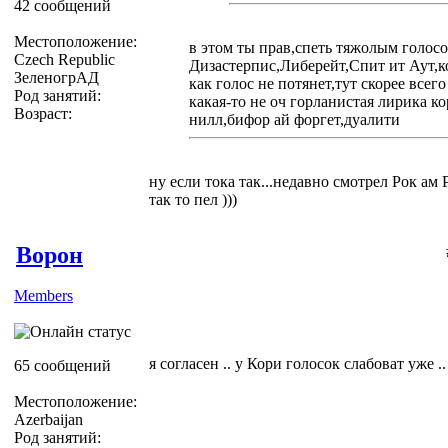
42 сообщений
Местоположение:
в этом ты прав,спеть тяжолым голосо
Czech Republic
Дизастерпис,Либерейт,Спит ит Аут,к
ЗеленогрАД
как голос не потянет,тут скорее всег
Род занятий:
какая-то не оч горланистая лирика к
Возраст:
нилл,бифор ай форгет,дуалити
ну если тока так...недавно смотрел Рок ам
так то пел )))
Ворон
Members
я согласен .. у Кори голосок слабоват уже .
65 сообщений
Местоположение:
Azerbaijan
Род занятий: