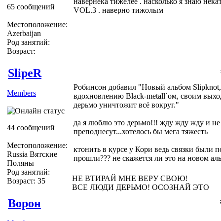
навернека тижелее . насколько я знаю нек
65 сообщений
VOL.3 . наверно тижолым
Местоположение:
Azerbaijan
Род занятий:
Возраст:
SlipeR
Робинсон добавил "Новый альбом Slipknot,
Members
вдохновлению Black-metall`ом, своим выхо
дерьмо уничтожит всё вокруг."
да я люблю это дерьмо!!! жду жду жду и не
44 сообщений
преподнесут...хотелось бы мега тяжесть
Местоположение:
ктонить в курсе у Кори ведь связки были 
Russia Вятские
прошли??? не скажется ли это на новом ал
Поляны
Род занятий:
НЕ ВТИРАЙ МНЕ ВЕРУ СВОЮ!
Возраст: 35
ВСЕ ЛЮДИ ДЕРЬМО! ОСОЗНАЙ ЭТО
Ворон