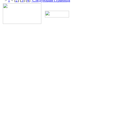
>
1
< [
2
] [
3
] [
4
]
Следующая страница