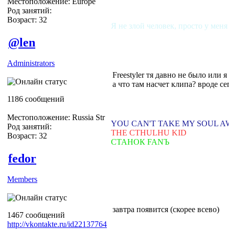
Местоположение: Europe
Род занятий:
Возраст: 32
Я не злой человек, просто у меня
@len
Administrators
Freestyler тя давно не было или я
а что там насчет клипа? вроде се
1186 сообщений
Местоположение: Russia Str
YOU CAN'T TAKE MY SOUL 
Род занятий:
THE CTHULHU KID
Возраст: 32
СТАНОК FANЪ
fedor
Members
завтра появится (скорее всево)
1467 сообщений
http://vkontakte.ru/id22137764