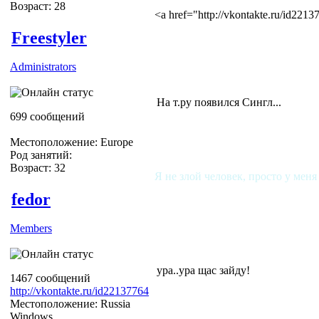
Возраст: 28
<a href="http://vkontakte.ru/id22
Freestyler
Administrators
На т.ру появился Сингл...
699 сообщений
Местоположение: Europe
Род занятий:
Возраст: 32
Я не злой человек, просто у меня
fedor
Members
ура..ура щас зайду!
1467 сообщений
http://vkontakte.ru/id22137764
Местоположение: Russia
Windows