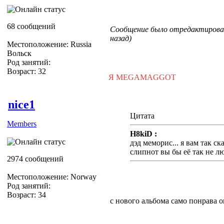
это просто картинка которую м
68 сообщений
Сообщение было отредактировано
назад)
Местоположение: Russia
Вольск
Род занятий:
Возраст: 32
Я MEGAMAGGOT
nice1
Цитата
Members
H8kiD :
дэд меморис... я вам так с
слипнот вы бы её так не л
2974 сообщений
Местоположение: Norway
Род занятий:
Возраст: 34
с нового альбома само понрава 