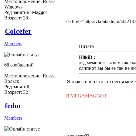
Местоположение: Russia
Windows
Род занятий: Maggot
Возраст: 28
<a href="http://vkontakte.ru/id22
Colcefer
Members
Цитата
H8kiD :
дэд меморис... я вам так с
68 сообщений
слипнот вы бы её так не л
Местоположение: Russia
Вольск
Я знаю точно что эта песня мне
Род занятий:
Возраст: 32
Я MEGAMAGGOT
fedor
Members
а это что??