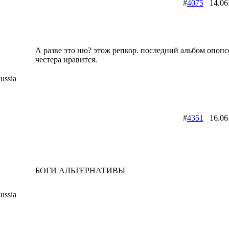
#
4075
14.06
А разве это ню? этож репкор. последний альбом опопс
честера нравится.
ussia
#
4351
16.06
БОГИ АЛЬТЕРНАТИВЫ
ussia