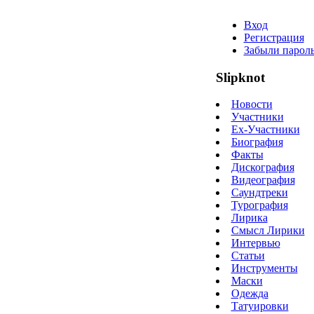
Вход
Регистрация
Забыли парол
Slipknot
Новости
Участники
Ex-Участники
Биография
Факты
Дискография
Видеография
Саундтреки
Турография
Лирика
Смысл Лирики
Интервью
Статьи
Инструменты
Маски
Одежда
Татуировки