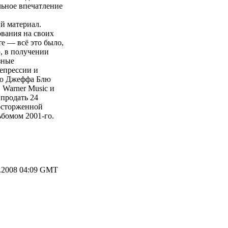
льное впечатление
й материал.
вания на своих
те — всё это было,
о, в получении
зные
епрессии и
ью Джеффа Блю
 Warner Music и
 продать 24
осторженной
ьбомом 2001-го.
.2008 04:09 GMT