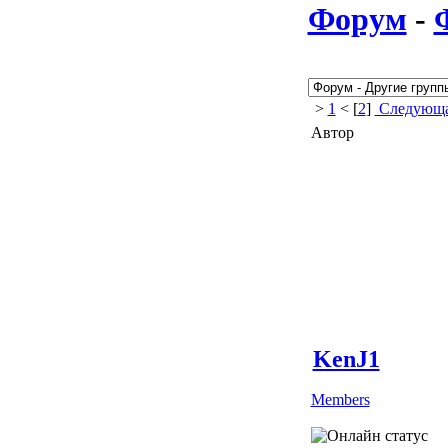
Форум
-
>
1
< [
2
]
Следующа
Автор
KenJ1
Members