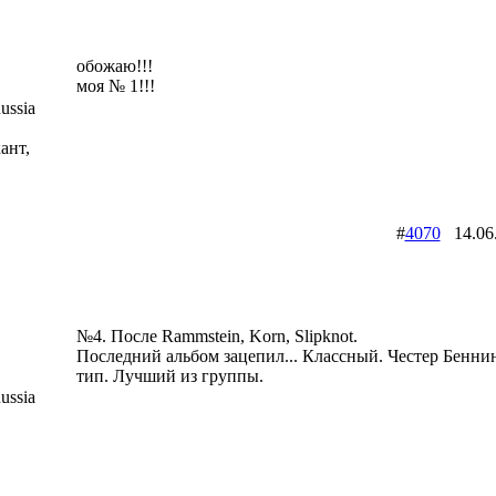
обожаю!!!
моя № 1!!!
ussia
ант,
#
4070
14.06
№4. После Rammstein, Korn, Slipknot.
Последний альбом зацепил... Классный. Честер Бенни
тип. Лучший из группы.
ussia