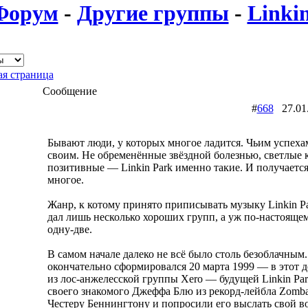
Форум
-
Другие группы
-
Linki
я страница
Сообщение
#
668
27.01
Бывают люди, у которых многое ладится. Чьим успеха
своим. Не обременённые звёздной болезнью, светлые к
позитивные — Linkin Park именно такие. И получается
многое.
Жанр, к котому принято приписывать музыку Linkin 
дал лишь несколько хороших групп, а уж по-настоящем
одну-две.
В самом начале далеко не всё было столь безоблачным
окончательно сформировался 20 марта 1999 — в этот д
из лос-анжелесской группы Xero — будущей Linkin Pa
своего знакомого Джеффа Блю из рекорд-лейбла Zomb
Честеру Беннингтону и попросили его выслать свой во