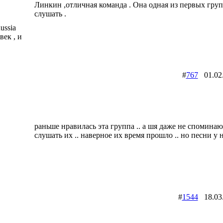
Линкин ,отличная команда . Она одная из первых групп
слушать .
ussia
век , и
#
767
01.02
раньше нравилась эта группа .. а шя даже не споминаю
слушать их .. наверное их время прошло .. но песни у 
#
1544
18.03