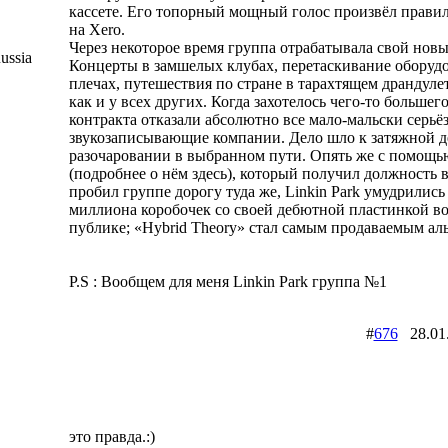
кассете. Его топорный мощный голос произвёл прави
на Xero.
Через некоторое время группа отрабатывала свой новы
ussia
Концерты в замшелых клубах, перетаскивание оборудо
плечах, путешествия по стране в тарахтящем драндуле
как и у всех других. Когда захотелось чего-то большег
контракта отказали абсолютно все мало-мальски серьё
звукозаписывающие компании. Дело шло к затяжной д
разочаровании в выбранном пути. Опять же с помощ
(подробнее о нём здесь), который получил должность в
пробил группе дорогу туда же, Linkin Park умудрились
миллиона коробочек со своей дебютной пластинкой в
публике; «Hybrid Theory» стал самым продаваемым ал
P.S : Вообщем для меня Linkin Park группа №1
#
676
28.01
это правда.:)