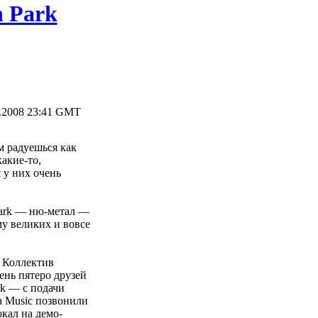
n Park
.2008 23:41 GMT
м радуешься как
акие-то,
 у них очень
Park — ню-метал —
у великих и вовсе
. Коллектив
ень пятеро друзей
rk — с подачи
a Music позвонили
кал на демо-