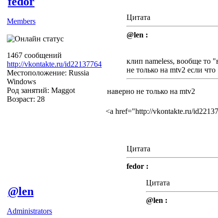
fedor
Цитата
Members
@len :
1467 сообщений
клип nameless, вообще то 
http://vkontakte.ru/id22137764
не только на mtv2 если что
Местоположение: Russia
Windows
Род занятий: Maggot
наверно не только на mtv2
Возраст: 28
<a href="http://vkontakte.ru/id22
Цитата
fedor :
Цитата
@len
@len :
Administrators