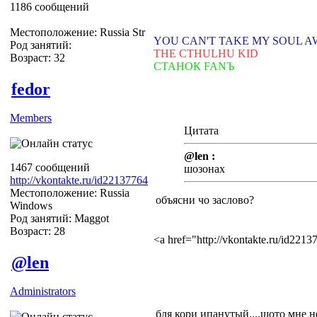
1186 сообщений
Местоположение: Russia Str
YOU CAN'T TAKE MY SOUL 
Род занятий:
THE CTHULHU KID
Возраст: 32
СТАНОК FANЪ
fedor
Members
Цитата
@len :
1467 сообщений
шозонах
http://vkontakte.ru/id22137764
Местоположение: Russia
объясни чо заслово?
Windows
Род занятий: Maggot
Возраст: 28
<a href="http://vkontakte.ru/id22
@len
Administrators
бля кори ипанутый....шото мне не