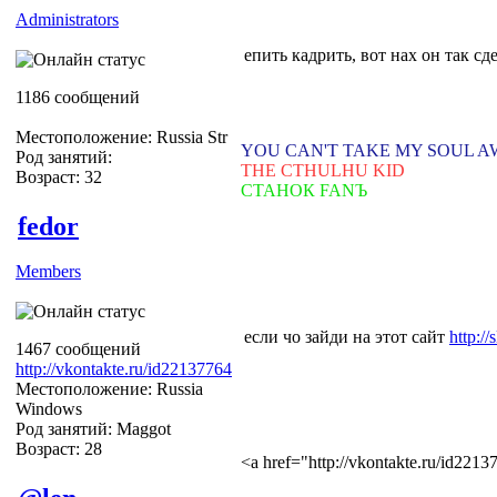
Administrators
епить кадрить, вот нах он так сд
1186 сообщений
Местоположение: Russia Str
YOU CAN'T TAKE MY SOUL 
Род занятий:
THE CTHULHU KID
Возраст: 32
СТАНОК FANЪ
fedor
Members
если чо зайди на этот сайт
http://
1467 сообщений
http://vkontakte.ru/id22137764
Местоположение: Russia
Windows
Род занятий: Maggot
Возраст: 28
<a href="http://vkontakte.ru/id22