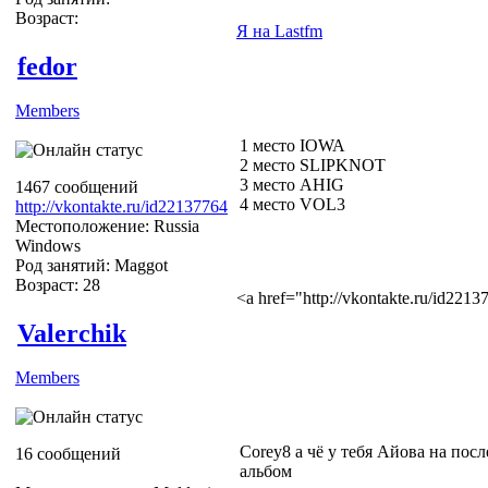
Возраст:
Я на Lastfm
fedor
Members
1 место IOWA
2 место SLIPKNOT
3 место AHIG
1467 сообщений
4 место VOL3
http://vkontakte.ru/id22137764
Местоположение: Russia
Windows
Род занятий: Maggot
Возраст: 28
<a href="http://vkontakte.ru/id22
Valerchik
Members
Corey8 а чё у тебя Айова на по
16 сообщений
альбом