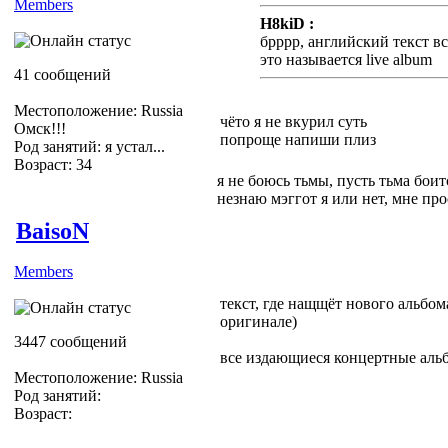
Members
H8kiD :
брррр, английский текст 
это называется live album
41 сообщений
Местоположение: Russia
чёто я не вкурил суть
Омск!!!
попроще напиши плиз
Род занятий: я устал...
Возраст: 34
я не боюсь тьмы, пусть тьма боитс
незнаю мэггот я или нет, мне пр
BaisoN
Members
текст, где нащщёт нового альбом
оригинале)
3447 сообщений
все издающиеся концертные альб
Местоположение: Russia
Род занятий:
Возраст: