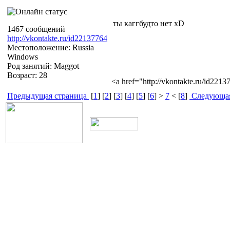
ты каггбудто нет xD
1467 сообщений
http://vkontakte.ru/id22137764
Местоположение: Russia
Windows
Род занятий: Maggot
Возраст: 28
<a href="http://vkontakte.ru/id22
Предыдущая страница
[
1
] [
2
] [
3
] [
4
] [
5
] [
6
] >
7
< [
8
]
Следующая