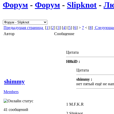
Форум
-
Форум
-
Slipknot
-
Лю
Предыдущая страница
[
1
] [
2
] [
3
] [
4
] [
5
] [
6
] >
7
< [
8
]
Следующая
Автор
Сообщение
Цитата
H8kiD :
Цитата
shimmy :
shimmy
нет пятый ещё не нап
Members
1 M.F.K.R
41 сообщений
2 Slipknot