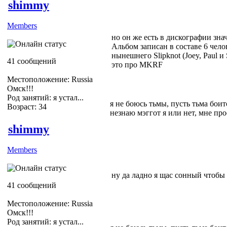
shimmy
Members
но он же есть в дискографии зна
Альбом записан в составе 6 челов
нынешнего Slipknot (Joey, Paul и 
41 сообщений
это про MKRF
Местоположение: Russia
Омск!!!
Род занятий: я устал...
я не боюсь тьмы, пусть тьма боитс
Возраст: 34
незнаю мэггот я или нет, мне пр
shimmy
Members
ну да ладно я щас сонный чтобы
41 сообщений
Местоположение: Russia
Омск!!!
Род занятий: я устал...