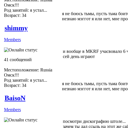
Омск!!!
Род занятий: я устал...
я не боюсь тьмы, пусть тьма боитс
Возраст: 34
незнаю мэггот я или нет, мне пр
shimmy
Members
и вообще в MKRF учасвовало 6 ч
сей день играют
41 сообщений
Местоположение: Russia
Омск!!!
Род занятий: я устал...
я не боюсь тьмы, пусть тьма боитс
Возраст: 34
незнаю мэггот я или нет, мне пр
BaisoN
Members
посмотри дискографию штоле...
зачем ты дал ссыль на этот же с