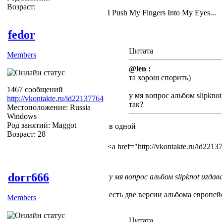
Возраст:
I Push My Fingers Into My Eyes...
fedor
Цитата
Members
@len :
та хорош спорить)
1467 сообщений
у мя вопрос альбом slipkno
http://vkontakte.ru/id22137764
так?
Местоположение: Russia
Windows
Род занятий: Maggot
в одной
Возраст: 28
<a href="http://vkontakte.ru/id22
dorr666
у мя вопрос альбом slipknot иzдав
есть две версии альбома европей
Members
Цитата