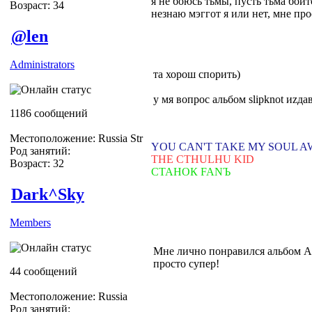
я не боюсь тьмы, пусть тьма боитс
Возраст: 34
незнаю мэггот я или нет, мне пр
@len
Administrators
та хорош спорить)
у мя вопрос альбом slipknot иzда
1186 сообщений
Местоположение: Russia Str
YOU CAN'T TAKE MY SOUL 
Род занятий:
THE CTHULHU KID
Возраст: 32
СТАНОК FANЪ
Dark^Sky
Members
Мне лично понравился альбом All
просто супер!
44 сообщений
Местоположение: Russia
Род занятий: