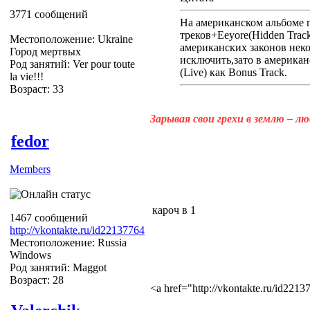
3771 сообщений
На американском альбоме п
треков+Eeyore(Hidden Track)
Местоположение: Ukraine
американских законов нек
Город мертвых
исключить,зато в американ
Род занятий: Ver pour toute
(Live) как Bonus Track.
la vie!!!
Возраст: 33
Зарывая свои грехи в землю – л
fedor
Members
кароч в 1
1467 сообщений
http://vkontakte.ru/id22137764
Местоположение: Russia
Windows
Род занятий: Maggot
Возраст: 28
<a href="http://vkontakte.ru/id22