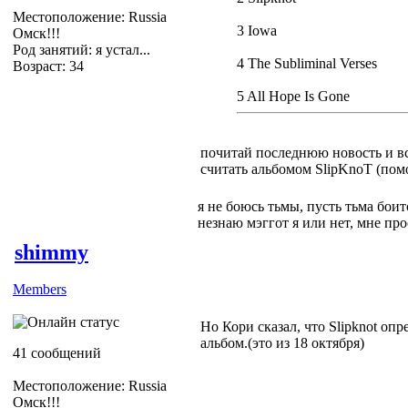
Местоположение: Russia
3 Iowa
Омск!!!
Род занятий: я устал...
4 The Subliminal Verses
Возраст: 34
5 All Hope Is Gone
почитай последнюю новость и в
считать альбомом SlipKnoT (пом
я не боюсь тьмы, пусть тьма боитс
незнаю мэггот я или нет, мне пр
shimmy
Members
Но Кори сказал, что Slipknot оп
альбом.(это из 18 октября)
41 сообщений
Местоположение: Russia
Омск!!!