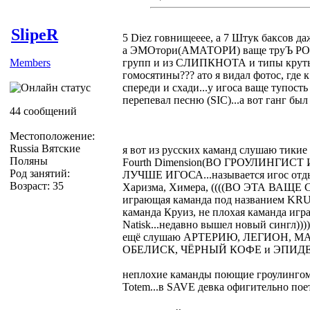
SlipeR
5 Diez говнищееее, а 7 Штук баксов да
а ЭМОтори(АМАТОРИ) ваще труЪ POSE
Members
групп и из СЛИПКНОТА и типы крутым
гомосятины??? ато я видал фотос, где 
спереди и схади...у игоса ваще тупост
перепевал песню (SIC)...а вот ганг бы
44 сообщений
Местоположение:
Russia Вятские
я вот из русских каманд слушаю тики
Поляны
Fourth Dimension(ВО ГРОУЛИНГИ
Род занятий:
ЛУЧШЕ ИГОСА...называется игос отдых
Возраст: 35
Харизма, Химера, ((((ВО ЭТА ВАЩЕ Co
играющая каманда под названием KRUG
каманда Круиз, не плохая каманда игр
Natisk...недавно вышел новый сингл))
ещё слушаю АРТЕРИЮ, ЛЕГИОН, М
ОБЕЛИСК, ЧЁРНЫЙ КОФЕ и ЭПИД
неплохие каманды поющие гроулинг
Totem...в SAVE девка офигительно пое