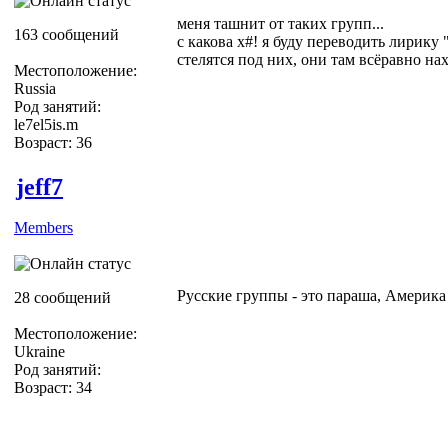
меня ташнит от таких групп...
163 сообщений
с какова х#! я буду переводить лирику 
стелятся под них, они там всёравно н
Местоположение:
Russia
Род занятий:
le7el5is.m
Возраст: 36
jeff7
Members
Русские группы - это параша, Америк
28 сообщений
Местоположение:
Ukraine
Род занятий:
Возраст: 34