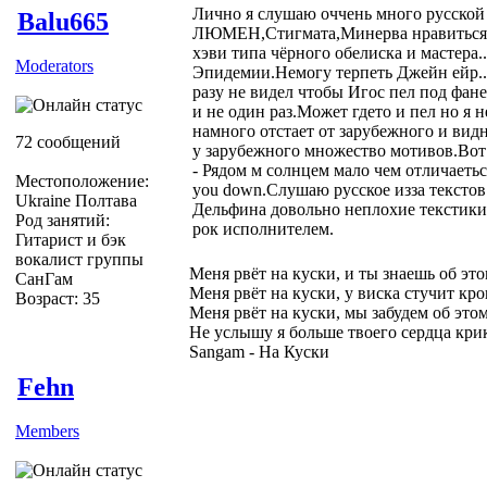
Лично я слушаю оччень много русско
Balu665
ЛЮМЕН,Стигмата,Минерва нравиться,
хэви типа чёрного обелиска и мастера.
Moderators
Эпидемии.Немогу терпеть Джейн ейр..
разу не видел чтобы Игос пел под фане
и не один раз.Может гдето и пел но я 
намного отстает от зарубежного и видн
72 сообщений
у зарубежного множество мотивов.Вот
- Рядом м солнцем мало чем отличаеться
Местоположение:
you down.Слушаю русское изза текстов
Ukraine Полтава
Дельфина довольно неплохие текстики
Род занятий:
рок исполнителем.
Гитарист и бэк
вокалист группы
Меня рвёт на куски, и ты знаешь об эт
СанГам
Меня рвёт на куски, у виска стучит кро
Возраст: 35
Меня рвёт на куски, мы забудем об это
Не услышу я больше твоего сердца кри
Sangam - На Куски
Fehn
Members