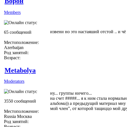
Ворон
Members
извени но это настаяший отстой .. и чё
65 сообщений
Местоположение:
Azerbaijan
Род занятий:
Возраст:
Metabolya
Moderators
ну... группы ничего...
на счет #####... я к ним стала нормаль
3550 сообщений
альбома)) а предыдущий материал мну 
мой член", от которой тащиццо мой дру
Местоположение:
Russia Москва
Род занятий:
Возраст: