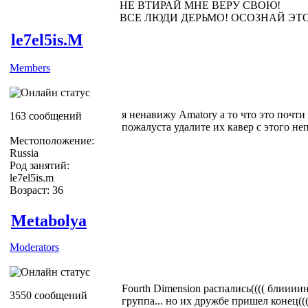
НЕ ВТИРАЙ МНЕ ВЕРУ СВОЮ!
ВСЕ ЛЮДИ ДЕРЬМО! ОСОЗНАЙ ЭТ
le7el5is.M
Members
я ненавижу Amatory а то что это почти
163 сообщений
пожалуста удалите их кавер с этого не
Местоположение:
Russia
Род занятий:
le7el5is.m
Возраст: 36
Metabolya
Moderators
Fourth Dimension распались(((( блиииин
3550 сообщений
группа... но их дружбе пришел конец(((