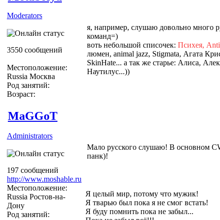
Moderators
я, например, слушаю довольно много р
команд=)
воть небольшой списочек:
Психея, Antic
3550 сообщений
люмен, animal jazz, Stigmata, Агата Крис
SkinHate... а так же старье: Алиса, А
Местоположение:
Наутилус...))
Russia Москва
Род занятий:
Возраст:
MaGGoT
Administrators
Мало русского слушаю! В основном CW
панк)!
197 сообщений
http://www.moshable.ru
Местоположение:
Я целый мир, потому что мужик!
Russia Ростов-на-
Я тварью был пока я не смог встать!
Дону
Я буду помнить пока не забыл...
Род занятий: