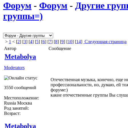
Форум
-
Форум
-
Другие гру
группы=)
>
1
< [
2
] [
3
] [
4
] [
5
] [
6
] [
7
] [
8
] [
9
] [
10
] [
14
]
Следующая страница
Автор
Сообщение
Metabolya
Moderators
Отечественная музыка, конечно, еще н
профессиональности, но, думаю, ей то
3550 сообщений
форуме:)
какие отечественные группы Вы слуша
Местоположение:
Russia Москва
Род занятий:
Возраст:
Metabolya