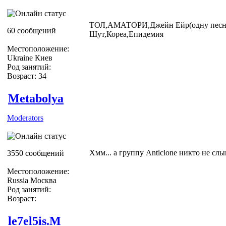
ТОЛ,АМАТОРИ,Джейн Ейр(одну песню,
60 сообщений
Шут,Кореа,Епидемия
Местоположение:
Ukraine Киев
Род занятий:
Возраст: 34
Metabolya
Moderators
Хмм... а группу Anticlone никто не сл
3550 сообщений
Местоположение:
Russia Москва
Род занятий:
Возраст:
le7el5is.M