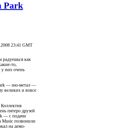
n Park
.2008 23:41 GMT
м радуешься как
акие-то,
 у них очень
Park — ню-метал —
у великих и вовсе
. Коллектив
ень пятеро друзей
rk — с подачи
a Music позвонили
кал на демо-