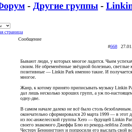
Форум
-
Другие группы
-
Linki
я страница
Сообщение
#
668
27.01
Бывают люди, у которых многое ладится. Чьим успеха
своим. Не обременённые звёздной болезнью, светлые к
позитивные — Linkin Park именно такие. И получается
многое.
Жанр, к котому принято приписывать музыку Linkin 
дал лишь несколько хороших групп, а уж по-настоящем
одну-две.
В самом начале далеко не всё было столь безоблачным
окончательно сформировался 20 марта 1999 — в этот д
из лос-анжелесской группы Xero — будущей Linkin Pa
своего знакомого Джеффа Блю из рекорд-лейбла Zomb
Честеру Беннингтону и попросили его выслать свой во