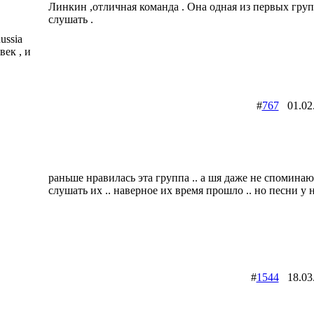
Линкин ,отличная команда . Она одная из первых групп
слушать .
ussia
век , и
#
767
01.02
раньше нравилась эта группа .. а шя даже не споминаю
слушать их .. наверное их время прошло .. но песни у 
#
1544
18.03