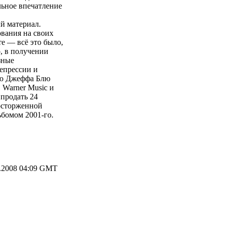
льное впечатление
й материал.
вания на своих
те — всё это было,
о, в получении
зные
епрессии и
ью Джеффа Блю
 Warner Music и
 продать 24
осторженной
ьбомом 2001-го.
.2008 04:09 GMT