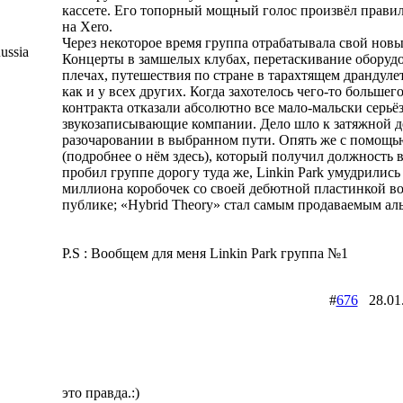
кассете. Его топорный мощный голос произвёл прави
на Xero.
Через некоторое время группа отрабатывала свой новы
ussia
Концерты в замшелых клубах, перетаскивание оборудо
плечах, путешествия по стране в тарахтящем драндуле
как и у всех других. Когда захотелось чего-то большег
контракта отказали абсолютно все мало-мальски серьё
звукозаписывающие компании. Дело шло к затяжной д
разочаровании в выбранном пути. Опять же с помощ
(подробнее о нём здесь), который получил должность в
пробил группе дорогу туда же, Linkin Park умудрились
миллиона коробочек со своей дебютной пластинкой в
публике; «Hybrid Theory» стал самым продаваемым ал
P.S : Вообщем для меня Linkin Park группа №1
#
676
28.01
это правда.:)