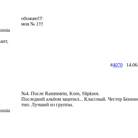
обожаю!!!
моя № 1!!!
ussia
ант,
#
4070
14.06
№4. После Rammstein, Korn, Slipknot.
Последний альбом зацепил... Классный. Честер Бенни
тип. Лучший из группы.
ussia