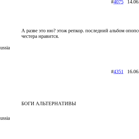
#
4075
14.06
А разве это ню? этож репкор. последний альбом опопс
честера нравится.
ussia
#
4351
16.06
БОГИ АЛЬТЕРНАТИВЫ
ussia