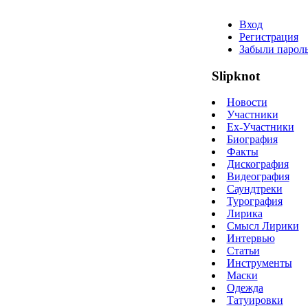
Вход
Регистрация
Забыли парол
Slipknot
Новости
Участники
Ex-Участники
Биография
Факты
Дискография
Видеография
Саундтреки
Турография
Лирика
Смысл Лирики
Интервью
Статьи
Инструменты
Маски
Одежда
Татуировки