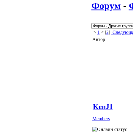
Форум
-
>
1
< [
2
]
Следующа
Автор
KenJ1
Members