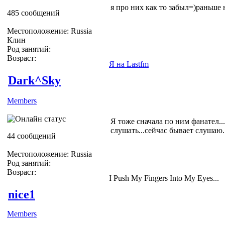
я про них как то забыл=)раньше
485 сообщений
Местоположение: Russia
Клин
Род занятий:
Возраст:
Я на Lastfm
Dark^Sky
Members
Я тоже сначала по ним фанател..
слушать...сейчас бывает слуша
44 сообщений
Местоположение: Russia
Род занятий:
Возраст:
I Push My Fingers Into My Eyes...
nice1
Members