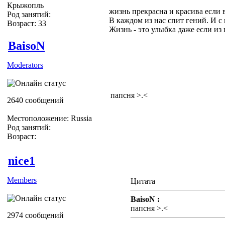
Крыжопль
жизнь прекрасна и красива если 
Род занятий:
В каждом из нас спит гений. И с
Возраст: 33
Жизнь - это улыбка даже если из гл
BaisoN
Moderators
папсня >.<
2640 сообщений
Местоположение: Russia
Род занятий:
Возраст:
nice1
Members
Цитата
BaisoN :
папсня >.<
2974 сообщений