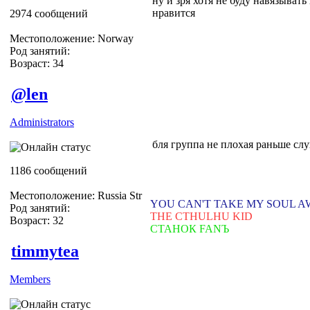
ну и зря хотя не буду навязыват
нравится
2974 сообщений
Местоположение: Norway
Род занятий:
Возраст: 34
@len
Administrators
бля группа не плохая раньше слу
1186 сообщений
Местоположение: Russia Str
YOU CAN'T TAKE MY SOUL 
Род занятий:
THE CTHULHU KID
Возраст: 32
СТАНОК FANЪ
timmytea
Members