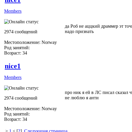
Members
да Роб не аццкий драммер эт то
надо признать
2974 сообщений
Местоположение: Norway
Род занятий:
Возраст: 34
nice1
Members
про ник я ей в ЛС писал сказал ч
не люблю я анти
2974 сообщений
Местоположение: Norway
Род занятий:
Возраст: 34
>
1
< [
2
]
Следующая страница