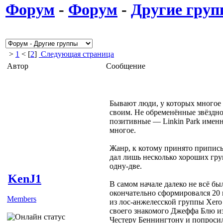
Форум
-
Форум
-
Другие гру
>
1
< [
2
]
Следующая страница
Автор
Сообщение
Бывают люди, у которых многое 
своим. Не обременённые звёздно
позитивные — Linkin Park именн
многое.
Жанр, к котому принято припис
дал лишь несколько хороших гру
одну-две.
KenJ1
В самом начале далеко не всё бы
окончательно сформировался 20 
Members
из лос-анжелесской группы Xero
своего знакомого Джеффа Блю и
Честеру Беннингтону и попросил