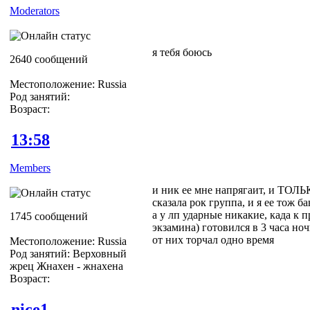
Moderators
я тебя боюсь
2640 сообщений
Местоположение: Russia
Род занятий:
Возраст:
13:58
Members
и ник ее мне напрягаит, и ТОЛ
сказала рок группа, и я ее тож б
а у лп ударные никакие, када к 
1745 сообщений
экзамина) готовился в 3 часа ноч
от них торчал одно время
Местоположение: Russia
Род занятий: Верховный
жрец Жнахен - жнахена
Возраст:
nice1