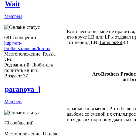
Wait
Members
Если чесно она мне не нравится,
кто круче LB или LP я отдавал 
681 сообщений
тот период LB
(Limp bizkit)
!!!
http://art-
brothers.mine.nu/forum/
Местоположение: Russia
vRn
Род занятий: Любитель
почитать книги!
Art-Brothers Product
Возраст: 37
art-br
paranoya_]
Members
о,раньше для меня LP это было с
альбома,со сменой их стиля,прост
но я до сих пор ношу джинсы с
70 сообщений
Местоположение: Ukraine