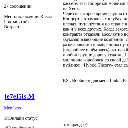
кассете. Его топорный мощный 
27 сообщений
на Xero.
Через некоторое время группа о
Местоположение: Russia
Концерты в замшелых клубах, пе
Род занятий:
плечах, путешествия по стране в
Возраст:
как и у всех других. Когда захот
контракта отказали абсолютно в
звукозаписывающие компании. Д
разочаровании в выбранном пут
(подробнее о нём здесь), которы
пробил группе дорогу туда же, L
миллиона коробочек со своей д
публике; «Hybrid Theory» стал 
P.S : Вообщем для меня Linkin P
le7el5is.M
Members
это правда.:)
163 сообщений