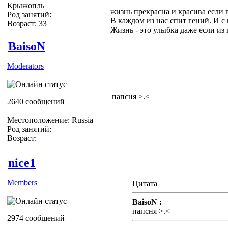
Крыжопль
жизнь прекрасна и красива если 
Род занятий:
В каждом из нас спит гений. И с
Возраст: 33
Жизнь - это улыбка даже если из гл
BaisoN
Moderators
папсня >.<
2640 сообщений
Местоположение: Russia
Род занятий:
Возраст:
nice1
Members
Цитата
BaisoN :
папсня >.<
2974 сообщений