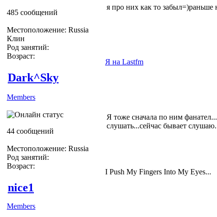
я про них как то забыл=)раньше
485 сообщений
Местоположение: Russia
Клин
Род занятий:
Возраст:
Я на Lastfm
Dark^Sky
Members
Я тоже сначала по ним фанател..
слушать...сейчас бывает слуша
44 сообщений
Местоположение: Russia
Род занятий:
Возраст:
I Push My Fingers Into My Eyes...
nice1
Members