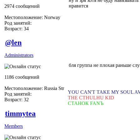
ну и зря хотя не буду навязыват
нравится
2974 сообщений
Местоположение: Norway
Род занятий:
Возраст: 34
@len
Administrators
бля группа не плохая раньше слу
1186 сообщений
Местоположение: Russia Str
YOU CAN'T TAKE MY SOUL 
Род занятий:
THE CTHULHU KID
Возраст: 32
СТАНОК FANЪ
timmytea
Members