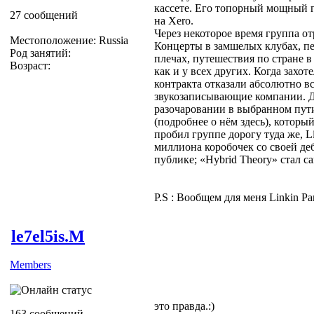
кассете. Его топорный мощный 
27 сообщений
на Xero.
Через некоторое время группа о
Местоположение: Russia
Концерты в замшелых клубах, пе
Род занятий:
плечах, путешествия по стране в
Возраст:
как и у всех других. Когда захот
контракта отказали абсолютно в
звукозаписывающие компании. Д
разочаровании в выбранном пут
(подробнее о нём здесь), которы
пробил группе дорогу туда же, L
миллиона коробочек со своей д
публике; «Hybrid Theory» стал 
P.S : Вообщем для меня Linkin P
le7el5is.M
Members
это правда.:)
163 сообщений