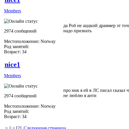
Members
да Роб не аццкий драммер эт то
надо признать
2974 сообщений
Местоположение: Norway
Род занятий:
Возраст: 34
nice1
Members
про ник я ей в ЛС писал сказал ч
не люблю я анти
2974 сообщений
Местоположение: Norway
Род занятий:
Возраст: 34
>
1
< [
2
]
Следующая страница