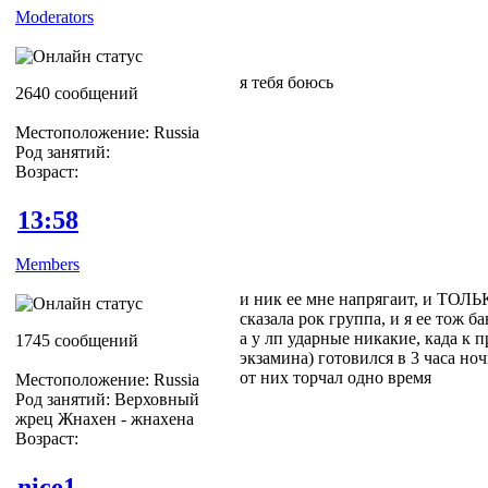
Moderators
я тебя боюсь
2640 сообщений
Местоположение: Russia
Род занятий:
Возраст:
13:58
Members
и ник ее мне напрягаит, и ТОЛ
сказала рок группа, и я ее тож б
а у лп ударные никакие, када к 
1745 сообщений
экзамина) готовился в 3 часа ноч
от них торчал одно время
Местоположение: Russia
Род занятий: Верховный
жрец Жнахен - жнахена
Возраст:
nice1