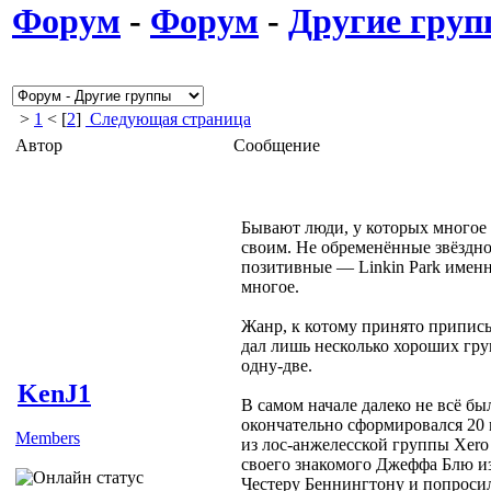
Форум
-
Форум
-
Другие гру
>
1
< [
2
]
Следующая страница
Автор
Сообщение
Бывают люди, у которых многое 
своим. Не обременённые звёздно
позитивные — Linkin Park именн
многое.
Жанр, к котому принято припис
дал лишь несколько хороших гру
одну-две.
KenJ1
В самом начале далеко не всё бы
окончательно сформировался 20 
Members
из лос-анжелесской группы Xero
своего знакомого Джеффа Блю и
Честеру Беннингтону и попросил