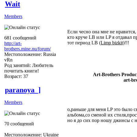
Wait
Members
Если чесно она мне не нравится,
кто круче LB или LP я отдавал 
681 сообщений
тот период LB
(Limp bizkit)
!!!
http://art-
brothers.mine.nu/forum/
Местоположение: Russia
vRn
Род занятий: Любитель
почитать книги!
Art-Brothers Product
Возраст: 37
art-br
paranoya_]
Members
о,раньше для меня LP это было с
альбома,со сменой их стиля,прост
но я до сих пор ношу джинсы с
70 сообщений
Местоположение: Ukraine