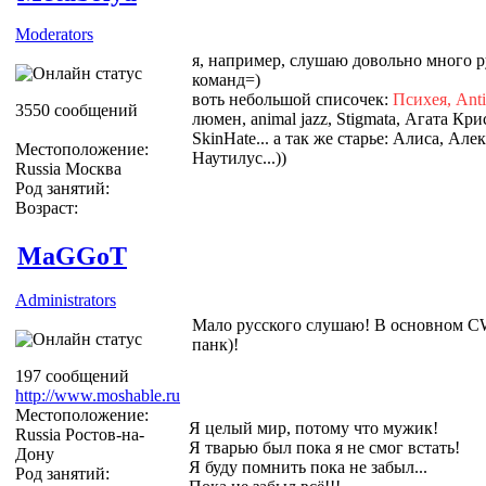
Moderators
я, например, слушаю довольно много р
команд=)
воть небольшой списочек:
Психея, Antic
3550 сообщений
люмен, animal jazz, Stigmata, Агата Крис
SkinHate... а так же старье: Алиса, А
Местоположение:
Наутилус...))
Russia Москва
Род занятий:
Возраст:
MaGGoT
Administrators
Мало русского слушаю! В основном CW
панк)!
197 сообщений
http://www.moshable.ru
Местоположение:
Я целый мир, потому что мужик!
Russia Ростов-на-
Я тварью был пока я не смог встать!
Дону
Я буду помнить пока не забыл...
Род занятий: