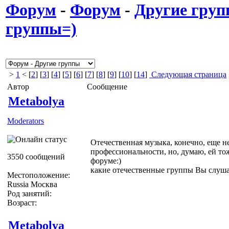
Форум
-
Форум
-
Другие гру
группы=)
>
1
< [
2
] [
3
] [
4
] [
5
] [
6
] [
7
] [
8
] [
9
] [
10
] [
14
]
Следующая страница
Автор
Сообщение
Metabolya
Moderators
Отечественная музыка, конечно, еще н
профессиональности, но, думаю, ей то
3550 сообщений
форуме:)
какие отечественные группы Вы слуша
Местоположение:
Russia Москва
Род занятий:
Возраст:
Metabolya