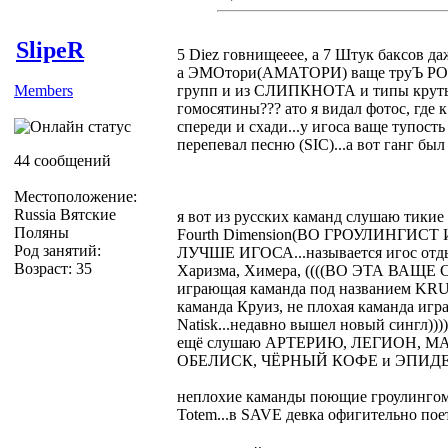
SlipeR
5 Diez говнищееее, а 7 Штук баксов да
а ЭМОтори(АМАТОРИ) ваще труЪ POSE
Members
групп и из СЛИПКНОТА и типы крутым
гомосятины??? ато я видал фотос, где 
спереди и схади...у игоса ваще тупост
перепевал песню (SIC)...а вот ганг бы
44 сообщений
Местоположение:
Russia Вятские
я вот из русских каманд слушаю тики
Поляны
Fourth Dimension(ВО ГРОУЛИНГИ
Род занятий:
ЛУЧШЕ ИГОСА...называется игос отдых
Возраст: 35
Харизма, Химера, ((((ВО ЭТА ВАЩЕ Co
играющая каманда под названием KRUG
каманда Круиз, не плохая каманда игр
Natisk...недавно вышел новый сингл))
ещё слушаю АРТЕРИЮ, ЛЕГИОН, М
ОБЕЛИСК, ЧЁРНЫЙ КОФЕ и ЭПИД
неплохие каманды поющие гроулинг
Totem...в SAVE девка офигительно пое