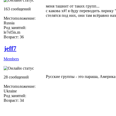
меня ташнит от таких групп...
163 сообщений
с какова х#! я буду переводить лирику 
стелятся под них, они там всёравно н
Местоположение:
Russia
Род занятий:
le7el5is.m
Возраст: 36
jeff7
Members
Русские группы - это параша, Америк
28 сообщений
Местоположение:
Ukraine
Род занятий:
Возраст: 34