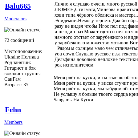
Лично я слушаю оччень много русско
Balu665
ЛЮМЕН,Стигмата,Минерва нравиться,
хэви типа чёрного обелиска и мастера.
Moderators
Эпидемии.Немогу терпеть Джейн ейр..
разу не видел чтобы Игос пел под фане
и не один раз.Может гдето и пел но я 
намного отстает от зарубежного и видн
72 сообщений
у зарубежного множество мотивов.Вот
- Рядом м солнцем мало чем отличаеться
Местоположение:
you down.Слушаю русское изза текстов
Ukraine Полтава
Дельфина довольно неплохие текстики
Род занятий:
рок исполнителем.
Гитарист и бэк
вокалист группы
Меня рвёт на куски, и ты знаешь об эт
СанГам
Меня рвёт на куски, у виска стучит кро
Возраст: 35
Меня рвёт на куски, мы забудем об это
Не услышу я больше твоего сердца кри
Sangam - На Куски
Fehn
Members