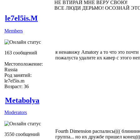
НЕ ВТИРАЙ МНЕ ВЕРУ СВОЮ!
ВСЕ ЛЮДИ ДЕРЬМО! ОСОЗНАЙ ЭТ
le7el5is.M
Members
я ненавижу Amatory а то что это почти
163 сообщений
пожалуста удалите их кавер с этого не
Местоположение:
Russia
Род занятий:
le7el5is.m
Возраст: 36
Metabolya
Moderators
Fourth Dimension распались(((( блиииин
3550 сообщений
группа... но их дружбе пришел конец(((