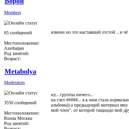
Ворон
Members
извени но это настаяший отстой .. и чё
65 сообщений
Местоположение:
Azerbaijan
Род занятий:
Возраст:
Metabolya
Moderators
ну... группы ничего...
на счет #####... я к ним стала нормаль
3550 сообщений
альбома)) а предыдущий материал мну 
мой член", от которой тащиццо мой дру
Местоположение:
Russia Москва
Род занятий:
Возраст: