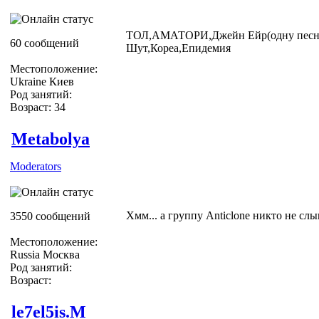
ТОЛ,АМАТОРИ,Джейн Ейр(одну песню,
60 сообщений
Шут,Кореа,Епидемия
Местоположение:
Ukraine Киев
Род занятий:
Возраст: 34
Metabolya
Moderators
Хмм... а группу Anticlone никто не сл
3550 сообщений
Местоположение:
Russia Москва
Род занятий:
Возраст:
le7el5is.M