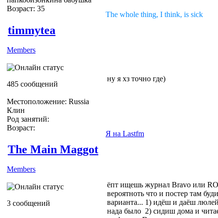
Возраст: 35
The whole thing, I think, is sick
timmytea
Members
ну я хз точно где)
485 сообщений
Местоположение: Russia
Клин
Род занятий:
Возраст:
Я на Lastfm
The Main Maggot
Members
ёпт ищешь журнал Bravo или RO
вероятноть что и постер там будит
варианта... 1) идёш и даёш люле
3 сообщений
нада было
2) сидиш дома и чита