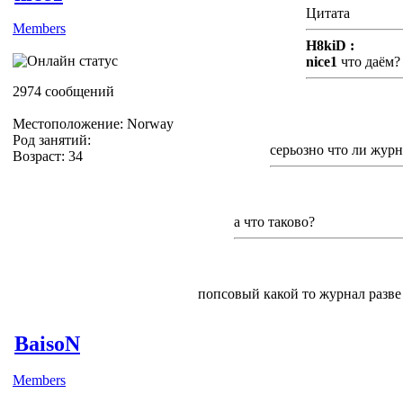
Цитата
Members
H8kiD :
nice1
что даём?
2974 сообщений
Местоположение: Norway
Род занятий:
cерьозно что ли жур
Возраст: 34
а что таково?
попсовый какой то журнал разве
BaisoN
Members