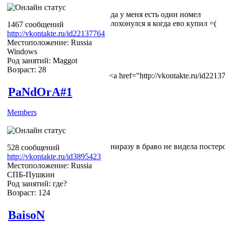
да у меня есть один номел
лохонулся я когда ево купил =(
1467 сообщений
http://vkontakte.ru/id22137764
Местоположение: Russia
Windows
Род занятий: Maggot
Возраст: 28
<a href="http://vkontakte.ru/id22
PaNdOrA#1
Members
ниразу в браво не видела постер
528 сообщений
http://vkontakte.ru/id3895423
Местоположение: Russia
СПБ-Пушкин
Род занятий: где?
Возраст: 124
BaisoN