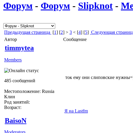
Форум
-
Форум
-
Slipknot
-
Ме
Предыдущая страница
[
1
] [
2
] >
3
< [
4
] [
5
]
Следующая страниц
Автор
Сообщение
timmytea
Members
ток ему они слиповские нужны=
485 сообщений
Местоположение: Russia
Клин
Род занятий:
Возраст:
Я на Lastfm
BaisoN
Moderators