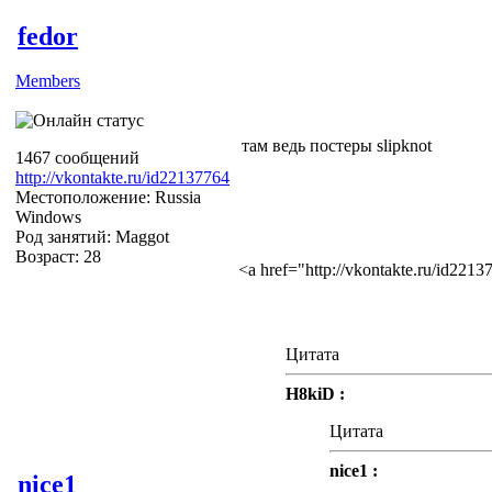
fedor
Members
там ведь постеры slipknot
1467 сообщений
http://vkontakte.ru/id22137764
Местоположение: Russia
Windows
Род занятий: Maggot
Возраст: 28
<a href="http://vkontakte.ru/id22
Цитата
H8kiD :
Цитата
nice1 :
nice1