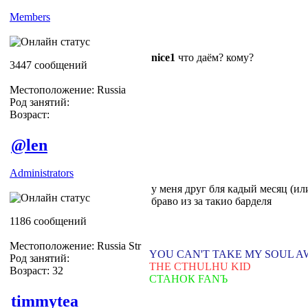
Members
nice1
что даём? кому?
3447 сообщений
Местоположение: Russia
Род занятий:
Возраст:
@len
Administrators
у меня друг бля кадый месяц (ил
браво из за такио барделя
1186 сообщений
Местоположение: Russia Str
YOU CAN'T TAKE MY SOUL 
Род занятий:
THE CTHULHU KID
Возраст: 32
СТАНОК FANЪ
timmytea