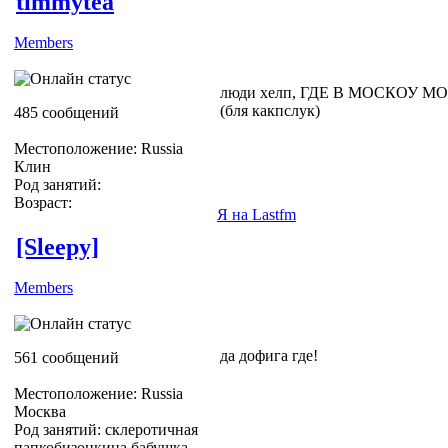
timmytea
Members
люди хелп, ГДЕ В МОСКОУ
(бля какпслук)
485 сообщений
Местоположение: Russia
Клин
Род занятий:
Возраст:
Я на Lastfm
[Sleepy]
Members
да дофига где!
561 сообщений
Местоположение: Russia
Москва
Род занятий: склеротичная
папкобизонкина бабушка