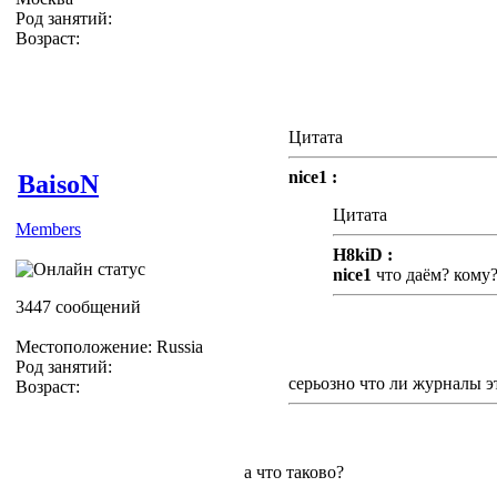
Род занятий:
Возраст:
Цитата
nice1 :
BaisoN
Цитата
Members
H8kiD :
nice1
что даём? кому
3447 сообщений
Местоположение: Russia
Род занятий:
cерьозно что ли журналы э
Возраст:
а что таково?