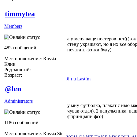
timmytea
Members
а у меня ваще постеров нет(((т
стену украшают, но я их все об
485 сообщений
печатать фотки буду)
Местоположение: Russia
Клин
Род занятий:
Возраст:
Я на Lastfm
@len
Administrators
у мну футболко, плакат с нью ма
чувак отдал), 2 напульсника, наш
фпринцыпи фсо)
1186 сообщений
Местоположение: Russia Str