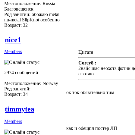
Местоположение: Russia
Благовещенск
Род занятий: обожаю metal
nu-metal SlipKnot особенно
Возраст: 32
nice1
Members
Цитата
Corey8 :
2найс:щас неохота фотик д
2974 сообщений
сфотаю
Местоположение: Norway
Род занятий:
ок ток обязательно тим
Возраст: 34
timmytea
Members
как и обещпл постер ЛП