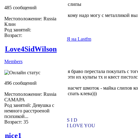
слипы
485 сообщений
кому надо могу с металликой в
Местоположение: Russia
Клин
Род занятий:
Возраст:
Я на Lastfm
Love4SidWilson
Members
я браво перестала покупать с тог
эти их культы тх и квест пистолс
496 сообщений
насчет шмоток - майка слипов ко
спать клева)))
Местоположение: Russia
САМАРА
Род занятий: Девушка с
немного расстроеной
психикой...
S I D
Возраст: 35
I LOVE YOU
nice1