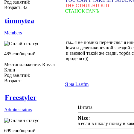
YOU CAN'T TAKE MY SOUL 
Род занятий:
THE CTHULHU KID
Возраст: 32
СТАНОК FANЪ
timmytea
Members
гм...я не помню перечислял я ил
iowa и девятиконечной звездой сз
и звездой такой же сзади, торба 
485 сообщений
вроде все))
Местоположение: Russia
Клин
Род занятий:
Возраст:
Я на Lastfm
Freestyler
Цитата
Administrators
N1ce :
а если в школу пойду в ка
699 сообщений