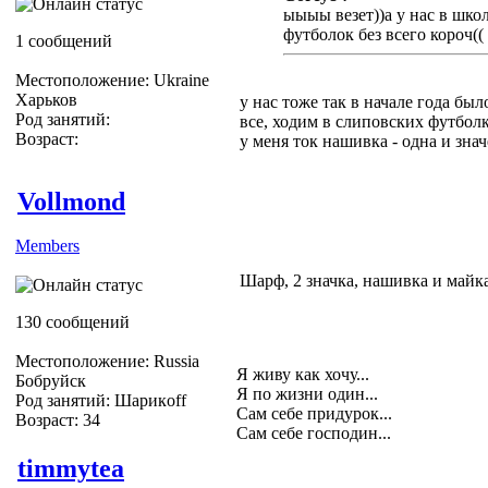
ыыыы везет))а у нас в шко
футболок без всего короч((
1 сообщений
Местоположение: Ukraine
Харьков
у нас тоже так в начале года бы
Род занятий:
все, ходим в слиповских футбол
Возраст:
у меня ток нашивка - одна и знач
Vollmond
Members
Шарф, 2 значка, нашивка и майка
130 сообщений
Местоположение: Russia
Я живу как хочу...
Бобруйск
Я по жизни один...
Род занятий: Шарикoff
Сам себе придурок...
Возраст: 34
Сам себе господин...
timmytea