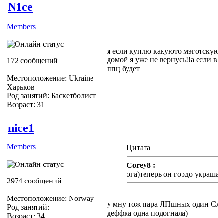
N1ce
Members
я если куплю какуюто мэготскую
домой я уже не вернусь!!а если 
172 сообщений
ппц будет
Местоположение: Ukraine
Харьков
Род занятий: Баскетболист
Возраст: 31
nice1
Members
Цитата
Corey8 :
ога)теперь он гордо украш
2974 сообщений
Местоположение: Norway
у мну тож пара ЛПшных один С
Род занятий:
деффка одна подогнала)
Возраст: 34