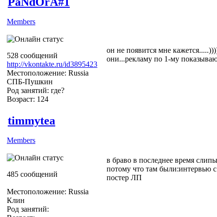
PaNdOrA#1
Members
он не появится мне кажется.....)
528 сообщений
они...рекламу по 1-му показываю
http://vkontakte.ru/id3895423
Местоположение: Russia
СПБ-Пушкин
Род занятий: где?
Возраст: 124
timmytea
Members
в браво в последнее время слип
потому что там были:интервью с
485 сообщений
постер ЛП
Местоположение: Russia
Клин
Род занятий: