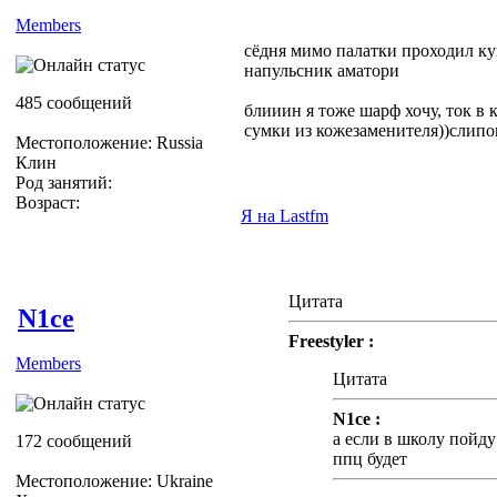
Members
сёдня мимо палатки проходил к
напульсник аматори
485 сообщений
блииин я тоже шарф хочу, ток в к
сумки из кожезаменителя))слип
Местоположение: Russia
Клин
Род занятий:
Возраст:
Я на Lastfm
Цитата
N1ce
Freestyler :
Members
Цитата
N1ce :
а если в школу пойду
172 сообщений
ппц будет
Местоположение: Ukraine