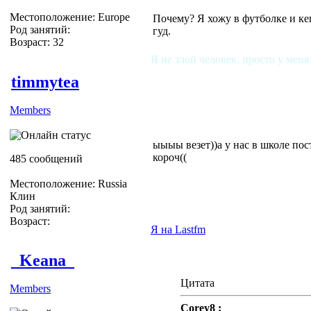
Местоположение: Europe
Почему? Я хожу в футболке и кеп
Род занятий:
гуд.
Возраст: 32
Я не злой человек, просто у меня
timmytea
Members
ыыыы везет))а у нас в школе пос
короч((
485 сообщений
Местоположение: Russia
Клин
Род занятий:
Возраст:
Я на Lastfm
_Keana_
Цитата
Members
Corey8 :