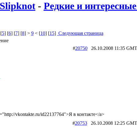
Slipknot
-
Редкие и интересные 
 [
5
] [
6
] [
7
] [
8
] >
9
< [
10
] [
15
]
Следующая страница
ение
#
20750
26.10.2008 11:35 
R
f="http://vkontakte.ru/id22137764">Я в контакте</a>
#
20753
26.10.2008 12:25 