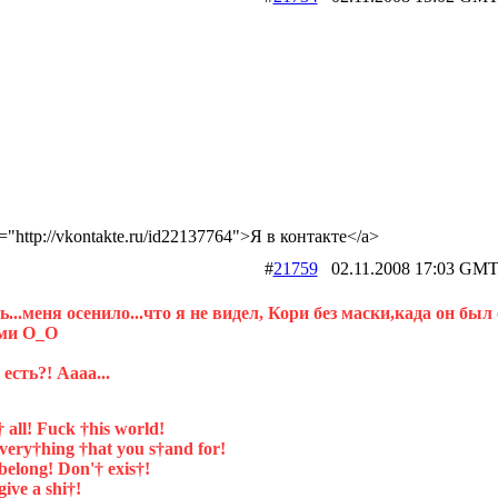
f="http://vkontakte.ru/id22137764">Я в контакте</a>
#
21759
02.11.2008 17:03 
...меня осенило...что я не видел, Кори без маски,када он был 
ми О_О
 есть?! Аааа...
 all! Fuck †his world!
very†hing †hat you s†and for!
belong! Don'† exis†!
ive a shi†!