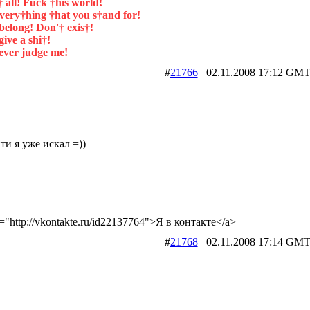
 all! Fuck †his world!
very†hing †hat you s†and for!
belong! Don'† exis†!
ive a shi†!
ever judge me!
#
21766
02.11.2008 17:12 
ти я уже искал =))
f="http://vkontakte.ru/id22137764">Я в контакте</a>
#
21768
02.11.2008 17:14 