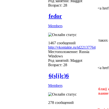
Род занятий: Maggot
Возраст: 28
<a hre
fedor
Members
таких 
1467 сообщений
http://vkontakte.ru/id22137764
Местоположение: Russia
Windows
Род занятий: Maggot
Возраст: 28
<a hre
6(s[i]c)6
Members
бля(( 
ванне
278 сообщений