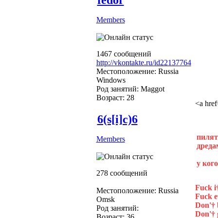
Members
1467 сообщений
http://vkontakte.ru/id22137764
Местоположение: Russia
Windows
Род занятий: Maggot
Возраст: 28
<a hre
6(s[i]c)6
пилять
Members
дреда
у кого
278 сообщений
Fuck i†
Местоположение: Russia
Fuck e
Omsk
Don'† 
Род занятий:
Don'† g
Возраст: 36