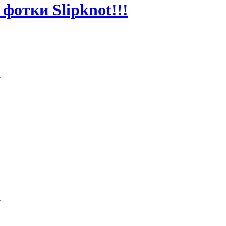
фотки Slipknot!!!
GMT
GMT