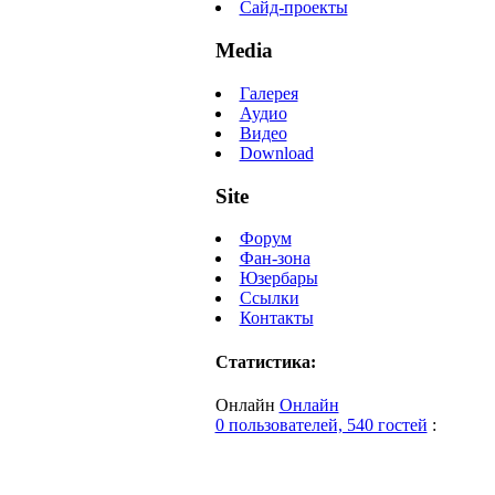
Сайд-проекты
Media
Галерея
Аудио
Видео
Download
Site
Форум
Фан-зона
Юзербары
Ссылки
Контакты
Статистика:
Онлайн
Онлайн
0 пользователей, 540 гостей
: