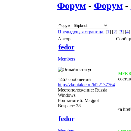
Форум
-
Форум
-
Предыдущая страница
[
1
] [
2
] [
3
] [
4
]
Автор
Сообщ
fedor
Members
MFK
состав
1467 сообщений
http://vkontakte.ru/id22137764
Местоположение: Russia
Windows
Род занятий: Maggot
Возраст: 28
<a hre
fedor
Members