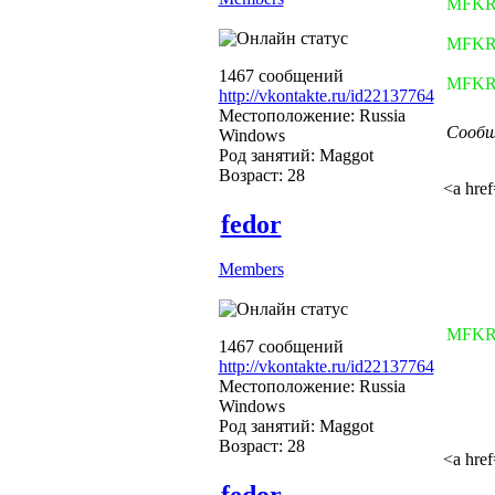
MFK
MFK
1467 сообщений
MFK
http://vkontakte.ru/id22137764
Местоположение: Russia
Сообщ
Windows
Род занятий: Maggot
Возраст: 28
<a hre
fedor
Members
MFK
1467 сообщений
http://vkontakte.ru/id22137764
Местоположение: Russia
Windows
Род занятий: Maggot
Возраст: 28
<a hre
fedor