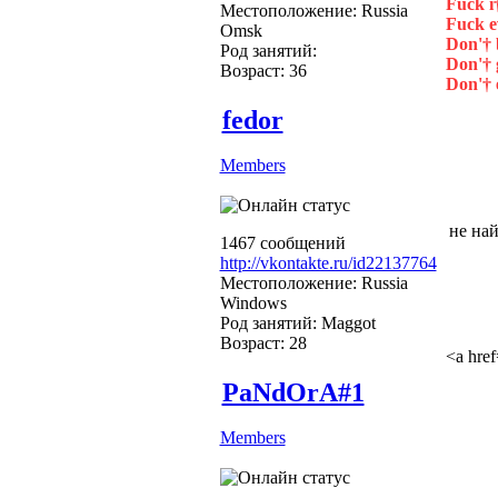
Fuck i†
Местоположение: Russia
Fuck e
Omsk
Don'† 
Род занятий:
Don'† g
Возраст: 36
Don'† 
fedor
Members
не най
1467 сообщений
http://vkontakte.ru/id22137764
Местоположение: Russia
Windows
Род занятий: Maggot
Возраст: 28
<a hre
PaNdOrA#1
Members