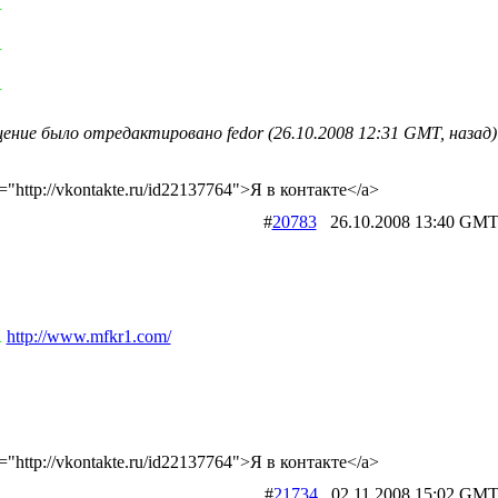
R
R
R
ение было отредактировано fedor (26.10.2008 12:31 GMT, назад)
f="http://vkontakte.ru/id22137764">Я в контакте</a>
#
20783
26.10.2008 13:40 
R
http://www.mfkr1.com/
f="http://vkontakte.ru/id22137764">Я в контакте</a>
#
21734
02.11.2008 15:02 