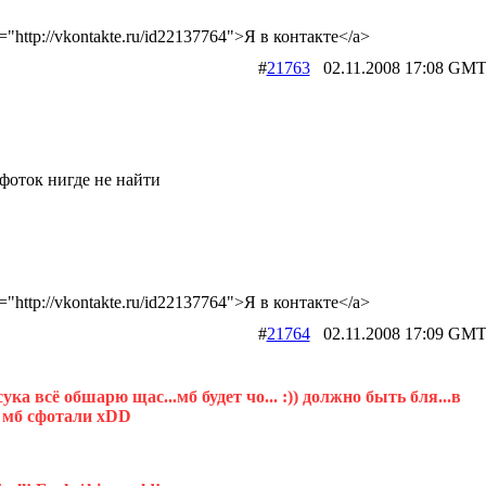
f="http://vkontakte.ru/id22137764">Я в контакте</a>
#
21763
02.11.2008 17:08 
фоток нигде не найти
f="http://vkontakte.ru/id22137764">Я в контакте</a>
#
21764
02.11.2008 17:09 
cука всё обшарю щас...мб будет чо... :)) должно быть бля...в
 мб сфотали хDD