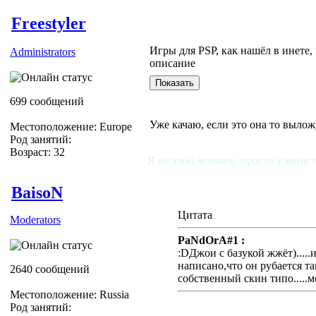
Freestyler
Игры для PSP, как нашёл в инете,
Administrators
описание
699 сообщений
Уже качаю, если это она то вылож
Местоположение: Europe
Род занятий:
Возраст: 32
Я не злой человек, просто у меня 
BaisoN
Цитата
Moderators
PaNdOrA#1 :
:DДжои с базукой жжёт).....
написано,что он рубается та
2640 сообщений
собственный скин типо.....мо
Местоположение: Russia
Род занятий: