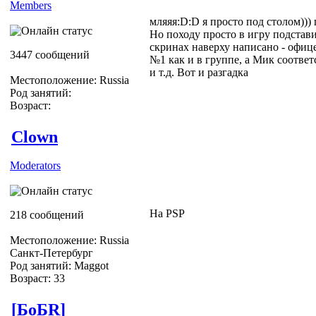
Members
мляяя:D:D я просто под столом)))
Но походу просто в игру подстав
скринах наверху написано - офице
3447 сообщений
№1 как и в группе, а Мик соответ
и т.д. Вот и разгадка
Местоположение: Russia
Род занятий:
Возраст:
Clown
Moderators
На PSP
218 сообщений
Местоположение: Russia
Санкт-Петербург
Род занятий: Maggot
Возраст: 33
[БоБR]