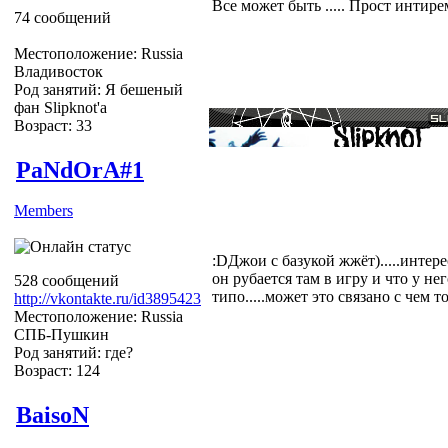
Все может быть ..... Прост интирем
74 сообщений
Местоположение: Russia
Владивосток
Род занятий: Я бешеный
фан Slipknot'a
Возраст: 33
PaNdOrA#1
Members
:DДжои с базукой жжёт).....интер
он рубается там в игру и что у н
528 сообщений
типо.....может это связано с чем то.
http://vkontakte.ru/id3895423
Местоположение: Russia
СПБ-Пушкин
Род занятий: где?
Возраст: 124
BaisoN