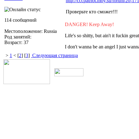
http://cccpatriot.moy.su/forum/20-17
Проверьте кто сможет!!!
114 сообщений
DANGER! Keep Away!
Местоположение: Russia
Life's so shitty, but ain't it fuckin grea
Род занятий:
Возраст: 37
I don't wanna be an angel I just wa
>
1
< [
2
] [
3
]
Следующая страница