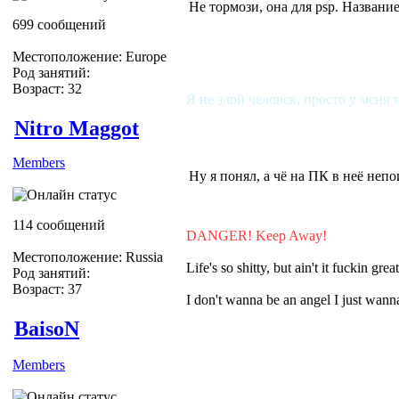
Не тормози, она для psp. Названи
699 сообщений
Местоположение: Europe
Род занятий:
Возраст: 32
Я не злой человек, просто у меня 
Nitro Maggot
Members
Ну я понял, а чё на ПК в неё неп
114 сообщений
DANGER! Keep Away!
Местоположение: Russia
Life's so shitty, but ain't it fuckin grea
Род занятий:
Возраст: 37
I don't wanna be an angel I just wa
BaisoN
Members