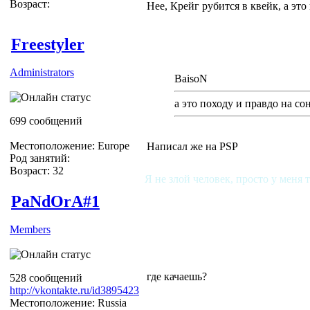
Возраст:
Нее, Крейг рубится в квейк, а это
Freestyler
Administrators
BaisoN
а это походу и правдо на со
699 сообщений
Местоположение: Europe
Написал же на PSP
Род занятий:
Возраст: 32
Я не злой человек, просто у меня 
PaNdOrA#1
Members
где качаешь?
528 сообщений
http://vkontakte.ru/id3895423
Местоположение: Russia