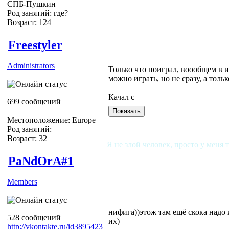
СПБ-Пушкин
Род занятий: где?
Возраст: 124
Freestyler
Administrators
Только что поиграл, воообщем в и
можно играть, но не сразу, а толь
Качал с
699 сообщений
Местоположение: Europe
Род занятий:
Возраст: 32
Я не злой человек, просто у меня 
PaNdOrA#1
Members
нифига))этож там ещё скока надо 
528 сообщений
их)
http://vkontakte.ru/id3895423