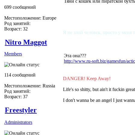
Тяни с кошек или пиратской бухт
699 сообщений
Местоположение: Europe
Род занятий:
Возраст: 32
Я не злой человек, просто у меня 
Nitro Maggot
Members
Эта она???
http://www.ru-soft.biz/gamesfun/ac
114 сообщений
DANGER! Keep Away!
Местоположение: Russia
Life's so shitty, but ain't it fuckin grea
Род занятий:
Возраст: 37
I don't wanna be an angel I just wa
Freestyler
Administrators