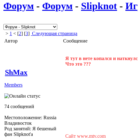
Форум
-
Форум
-
Slipknot
-
Иг
>
1
< [
2
] [
3
]
Следующая страница
Автор
Сообщение
Я тут в нете копался и наткнулся
Что это ???
ShMax
Members
74 сообщений
Местоположение: Russia
Владивосток
Род занятий: Я бешеный
фан Slipknot'a
Сайт www.mtv.com