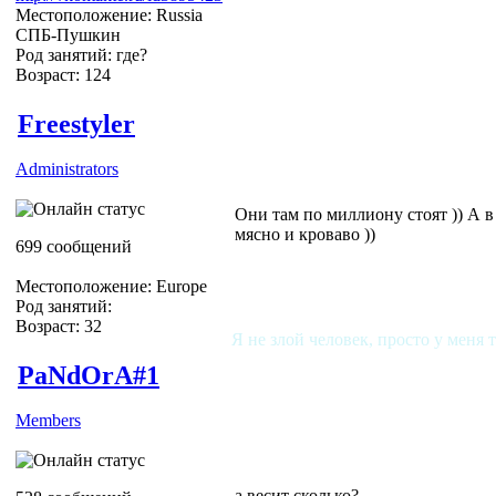
Местоположение: Russia
СПБ-Пушкин
Род занятий: где?
Возраст: 124
Freestyler
Administrators
Они там по миллиону стоят )) А в
мясно и кроваво ))
699 сообщений
Местоположение: Europe
Род занятий:
Возраст: 32
Я не злой человек, просто у меня 
PaNdOrA#1
Members
а весит сколько?