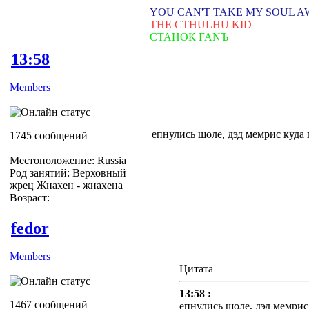
YOU CAN'T TAKE MY SOUL 
THE CTHULHU KID
СТАНОК FANЪ
13:58
Members
епнулись шоле, дэд мемрис куда
1745 сообщений
Местоположение: Russia
Род занятий: Верховный
жрец Жнахен - жнахена
Возраст:
fedor
Members
Цитата
13:58 :
1467 сообщений
епнулись шоле, дэд мемри