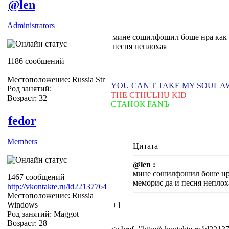
@len
Administrators
мине сошилфошил боше нра как п
песня неплохая
1186 сообщений
Местоположение: Russia Str
YOU CAN'T TAKE MY SOUL 
Род занятий:
THE CTHULHU KID
Возраст: 32
СТАНОК FANЪ
fedor
Members
Цитата
@len :
мине сошилфошил боше нра
1467 сообщений
меморис да и песня неплох
http://vkontakte.ru/id22137764
Местоположение: Russia
Windows
+1
Род занятий: Maggot
Возраст: 28