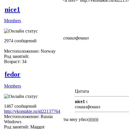
<a href="http://vkontakte.ru/id22
nice1
Members
сошилфошил
2974 сообщений
Местоположение: Norway
Род занятий:
Возраст: 34
fedor
Members
Цитата
nice1 :
1467 сообщений
сошилфошил
http://vkontakte.ru/id22137764
Местоположение: Russia
ты мну убил)))))))
Windows
Род занятий: Maggot