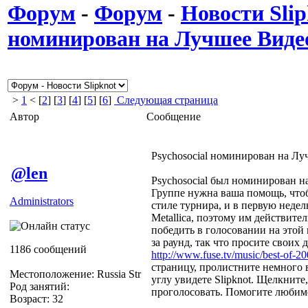
Форум
-
Форум
-
Новости Slip
номинирован на Лучшее Виде
>
1
< [
2
] [
3
] [
4
] [
5
] [
6
]
Следующая страница
Автор
Сообщение
Psychosocial номинирован на Лу
@len
Psychosocial был номинирован н
Группе нужна ваша помощь, чтоб
Administrators
стиле турнира, и в первую недел
Metallica, поэтому им действит
победить в голосовании на этой 
за раунд, так что просите своих 
1186 сообщений
http://www.fuse.tv/music/best-of-20
страницу, пролистните немного 
Местоположение: Russia Str
углу увидете Slipknot. Щелкните,
Род занятий:
проголосовать. Помогите любим
Возраст: 32