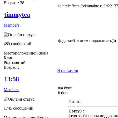
Возраст: 28
<a href="http://vkontakte.ru/id22
timmytea
Members
федя заебал всем поддакивать)))
485 сообщений
Местоположение: Russia
Клин
Род занятий:
Возраст:
Я на Lastfm
13:58
ща буит
Members
fedor:
Цитата
1745 сообщений
Corey8 :
федя заебал всем поддакива
Местоположение: Russia