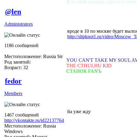
Я не злой человек, просто у меня
@len
Administrators
вроде в 10 по москве будет вылож
http://slipknot1.ru/video/Moscow_
1186 сообщений
Местоположение: Russia Str
YOU CAN'T TAKE MY SOUL 
Род занятий:
THE CTHULHU KID
Возраст: 32
СТАНОК FANЪ
fedor
Members
йа уже жду
1467 сообщений
http://vkontakte.ru/id22137764
Местоположение: Russia
Windows
Род занятий: Maggot