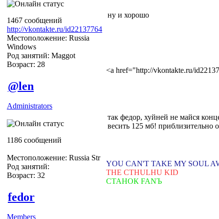
ну и хорошо
1467 сообщений
http://vkontakte.ru/id22137764
Местоположение: Russia
Windows
Род занятий: Maggot
Возраст: 28
<a href="http://vkontakte.ru/id22
@len
Administrators
так федор, хуйней не майся конц
весить 125 мб! приблизительно от
1186 сообщений
Местоположение: Russia Str
YOU CAN'T TAKE MY SOUL 
Род занятий:
THE CTHULHU KID
Возраст: 32
СТАНОК FANЪ
fedor
Members