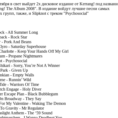
тября в свет выйдет 2х дисковое издание от Kerrang! под назван
ng! The Album 2008". В издание войдут лучшие песни самых
 групп, также, и Slipknot с треком "Psychosocial"
ck - All Summer Long
back - Rock Star
 - Pork And Beans
Clyro - Saturday Superhouse
harlotte - Keep Your Hands Off My Girl
um - Propane Nightmares
ot - Psychosocial
Shikari - Sorry, You’re Not A Winner
 Park - Given Up
ankian - Empty Walls
rne - Runnin’ Wild
Tide - Warriors Of Time
itch Engage - Holy Diver
ger Escape Plan - Black Bubblegum
On Broadway - They Say
 For My Valentine - Waking The Demon
 To Gravity - Mr Regulator
slight Anthem - The ‘59 Sound
ghtmarchers - I Wanna Deadbeat You