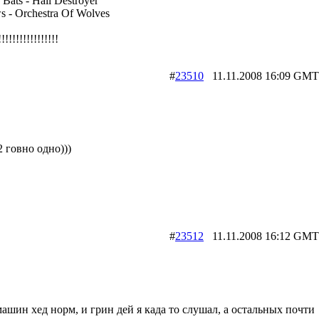
 Bats - Hail Destroyer
s - Orchestra Of Wolves
!!!!!!!!!!!!!!
#
23510
11.11.2008 16:09 
 говно одно)))
#
23512
11.11.2008 16:12 
машин хед норм, и грин дей я када то слушал, а остальных почти