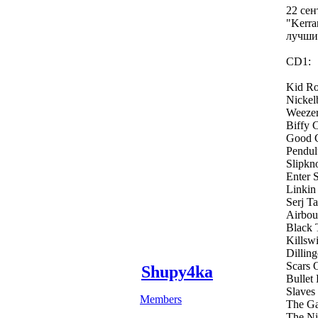
22 сен
"Kerra
лучших
CD1:
Kid Ro
Nickel
Weezer
Biffy 
Good C
Pendul
Slipkn
Enter 
Linkin
Serj T
Airbou
Black 
Killsw
Dillin
Scars 
Shupy4ka
Bullet
Slaves
Members
The Ga
The Ni