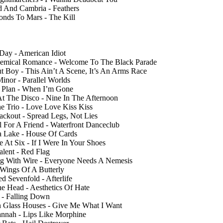
 And Cambria - Feathers
onds To Mars - The Kill
Day - American Idiot
mical Romance - Welcome To The Black Parade
ut Boy - This Ain’t A Scene, It’s An Arms Race
Minor - Parallel Worlds
 Plan - When I’m Gone
At The Disco - Nine In The Afternoon
ne Trio - Love Love Kiss Kiss
ackout - Spread Legs, Not Lies
l For A Friend - Waterfront Danceclub
 Lake - House Of Cards
 At Six - If I Were In Your Shoes
alent - Red Flag
ng With Wire - Everyone Needs A Nemesis
Wings Of A Butterly
d Sevenfold - Afterlife
e Head - Aesthetics Of Hate
 - Falling Down
n Glass Houses - Give Me What I Want
annah - Lips Like Morphine