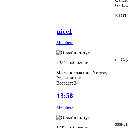
Cancer
Gallow
ЕТОТ!!!
nice1
Members
на СД2
2974 сообщений
Местоположение: Norway
Род занятий:
Возраст: 34
13:58
Members
эээй, 
1745 сообщений