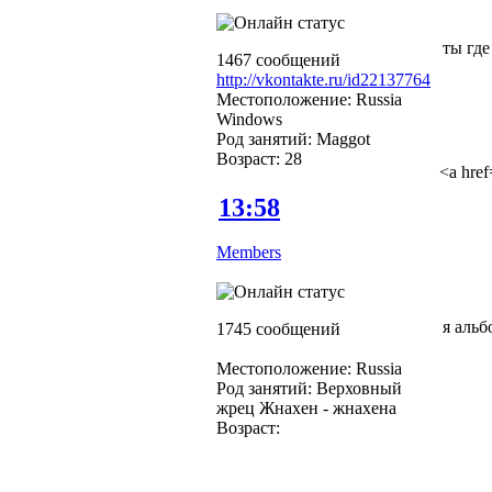
ты где
1467 сообщений
http://vkontakte.ru/id22137764
Местоположение: Russia
Windows
Род занятий: Maggot
Возраст: 28
<a href
13:58
Members
я альб
1745 сообщений
Местоположение: Russia
Род занятий: Верховный
жрец Жнахен - жнахена
Возраст: