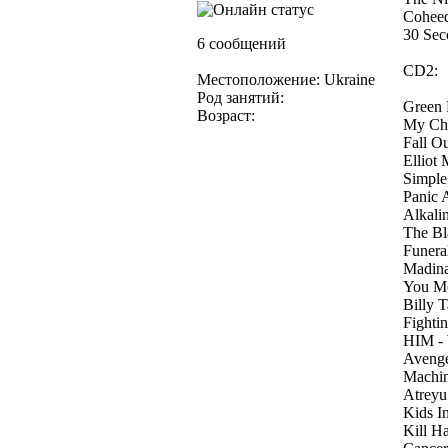
Coheed
30 Sec
6 сообщений
CD2:
Местоположение: Ukraine
Род занятий:
Green 
Возраст:
My Che
Fall O
Elliot 
Simple
Panic 
Alkali
The Bl
Funera
Madina
You Me
Billy T
Fighti
HIM - 
Avenge
Machin
Atreyu
Kids I
Kill H