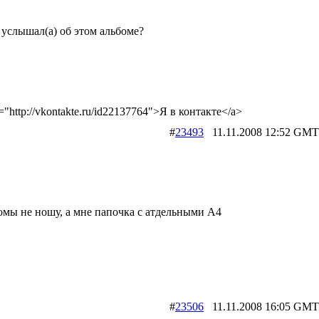
 услышал(а) об этом альбоме?
="http://vkontakte.ru/id22137764">Я в контакте</a>
#
23493
11.11.2008 12:52 
омы не ношу, а мне папочка с атдельными А4
#
23506
11.11.2008 16:05 