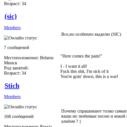
Возраст: 34
(sic)
Members
Все,но особенно выделю (SIC)
7 сообщений
"Here comes the pain!"
Местоположение: Belarus
Минск
I - I want it all!
Род занятий:
Fuck this shit, I'm sick of it
Возраст: 34
You're goin' down, this is a war!
Stich
Members
Почему спрашивают толко самые
ваши не любимые песни и кокой
168 сообщений
альбом ? :|
Местоположение: Russia