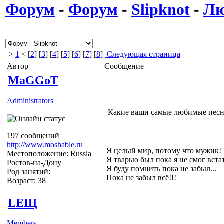
Форум
-
Форум
-
Slipknot
-
Лю
>
1
< [
2
] [
3
] [
4
] [
5
] [
6
] [
7
] [
8
]
Следующая страница
Автор
Сообщение
MaGGoT
Administrators
Какие ваши самые любимые песни
197 сообщений
http://www.moshable.ru
Я целый мир, потому что мужик!
Местоположение: Russia
Я тварью был пока я не смог вста
Ростов-на-Дону
Я буду помнить пока не забыл...
Род занятий:
Пока не забыл всё!!!
Возраст: 38
LEЩ
Members