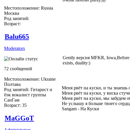
Местоположение: Russia
Москва
Род занятий:
Возраст:
Balu665
Moderators
Gently версия MFKR, Iowa,Before I f
exists, duality:)
72 сообщений
Местоположение: Ukraine
Полтава
Меня рвёт на куски, и ты знаешь 
Род занятий: Гитарист и
Меня рвёт на куски, у виска стуч
бэк вокалист группы
Меня рвёт на куски, мы забудем о
СанГам
Не услышу я больше твоего сердц
Возраст: 35
Sangam - На Куски
MaGGoT
Administrators