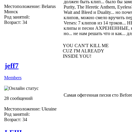
должен быть клип... было бы зам
Местоположение: Belarus
Purity, The Heretic Anthem, Eyele
Минск
Wait and Bleed и Duality... но по
Род занятий:
клипов, можно смело вручить перв
Возраст: 34
Verses: 7 клипов из 14 трэков.
клипы и песни АХРЕНЕННЫЕ, но к
но... не нам решать что и как... д
YOU CAN'T KILL ME
CUZ I'M ALREADY
INSIDE YOU!
jeff7
Members
Самая офегенная песня єто Before 
28 сообщений
Местоположение: Ukraine
Род занятий:
Возраст: 34