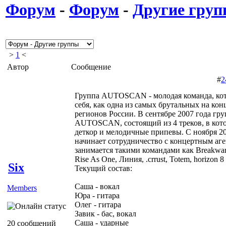
Форум
-
Форум
-
Другие гру
>
1
<
Автор
Сообщение
#
2
Группа AUTOSCAN - молодая команда, кот
себя, как одна из самых брутальных на к
регионов России. В сентябре 2007 года гр
AUTOSCAN, состоящий из 4 треков, в кот
деткор и мелодичные припевы. С ноября
начинает сотрудничество с концертным а
занимается такими командами как Breakwar,
Rise As One, Линия, .crrust, Totem, horizon 
Six
Текущий состав:
Саша - вокал
Members
Юра - гитара
Олег - гитара
Завик - бас, вокал
Саша - ударные
20 сообщений