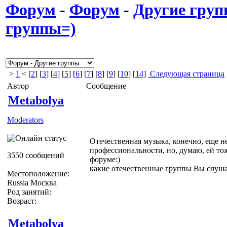
Форум
-
Форум
-
Другие гру
группы=)
>
1
< [
2
] [
3
] [
4
] [
5
] [
6
] [
7
] [
8
] [
9
] [
10
] [
14
]
Следующая страница
Автор
Сообщение
Metabolya
Moderators
Отечественная музыка, конечно, еще н
профессиональности, но, думаю, ей то
3550 сообщений
форуме:)
какие отечественные группы Вы слуша
Местоположение:
Russia Москва
Род занятий:
Возраст:
Metabolya