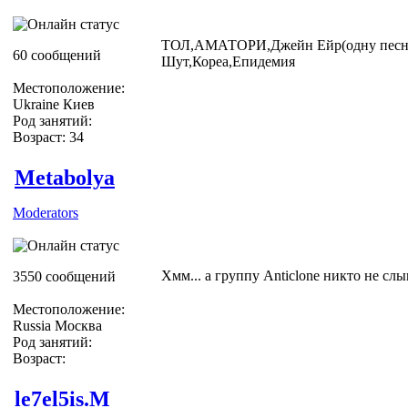
ТОЛ,АМАТОРИ,Джейн Ейр(одну песню,
60 сообщений
Шут,Кореа,Епидемия
Местоположение:
Ukraine Киев
Род занятий:
Возраст: 34
Metabolya
Moderators
Хмм... а группу Anticlone никто не сл
3550 сообщений
Местоположение:
Russia Москва
Род занятий:
Возраст:
le7el5is.M