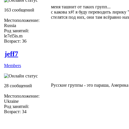
меня ташнит от таких групп...
163 сообщений
с какова х#! я буду переводить лирику 
стелятся под них, они там всёравно н
Местоположение:
Russia
Род занятий:
le7el5is.m
Возраст: 36
jeff7
Members
Русские группы - это параша, Америк
28 сообщений
Местоположение:
Ukraine
Род занятий:
Возраст: 34