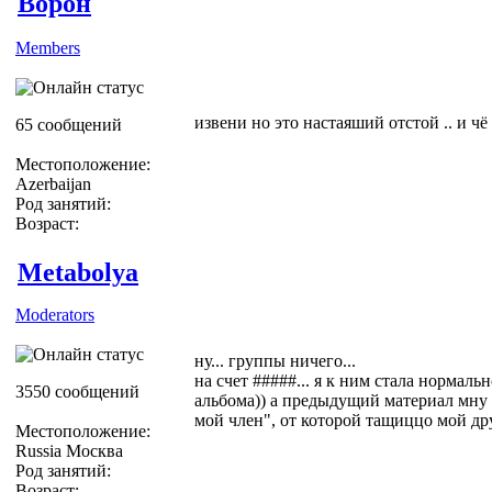
Ворон
Members
извени но это настаяший отстой .. и чё
65 сообщений
Местоположение:
Azerbaijan
Род занятий:
Возраст:
Metabolya
Moderators
ну... группы ничего...
на счет #####... я к ним стала нормаль
3550 сообщений
альбома)) а предыдущий материал мну 
мой член", от которой тащиццо мой дру
Местоположение:
Russia Москва
Род занятий:
Возраст: