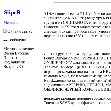
SlipeR
5 Diez говнищееее, а 7 Штук баксов да
а ЭМОтори(АМАТОРИ) ваще труЪ POSE
Members
групп и из СЛИПКНОТА и типы крутым
гомосятины??? ато я видал фотос, где 
спереди и схади...у игоса ваще тупост
перепевал песню (SIC)...а вот ганг бы
44 сообщений
Местоположение:
Russia Вятские
я вот из русских каманд слушаю тики
Поляны
Fourth Dimension(ВО ГРОУЛИНГИ
Род занятий:
ЛУЧШЕ ИГОСА...называется игос отдых
Возраст: 35
Харизма, Химера, ((((ВО ЭТА ВАЩЕ Co
играющая каманда под названием KRUG
каманда Круиз, не плохая каманда игр
Natisk...недавно вышел новый сингл))
ещё слушаю АРТЕРИЮ, ЛЕГИОН, М
ОБЕЛИСК, ЧЁРНЫЙ КОФЕ и ЭПИД
неплохие каманды поющие гроулинг
Totem...в SAVE девка офигительно пое