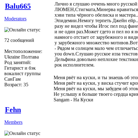
Лично я слушаю оччень много русско
Balu665
ЛЮМЕН,Стигмата,Минерва нравиться,
хэви типа чёрного обелиска и мастера.
Moderators
Эпидемии.Немогу терпеть Джейн ейр..
разу не видел чтобы Игос пел под фане
и не один раз.Может гдето и пел но я 
намного отстает от зарубежного и видн
72 сообщений
у зарубежного множество мотивов.Вот
- Рядом м солнцем мало чем отличаеться
Местоположение:
you down.Слушаю русское изза текстов
Ukraine Полтава
Дельфина довольно неплохие текстики
Род занятий:
рок исполнителем.
Гитарист и бэк
вокалист группы
Меня рвёт на куски, и ты знаешь об эт
СанГам
Меня рвёт на куски, у виска стучит кро
Возраст: 35
Меня рвёт на куски, мы забудем об это
Не услышу я больше твоего сердца кри
Sangam - На Куски
Fehn
Members