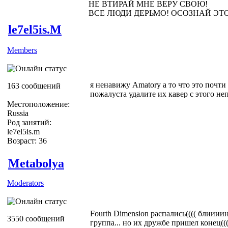
НЕ ВТИРАЙ МНЕ ВЕРУ СВОЮ!
ВСЕ ЛЮДИ ДЕРЬМО! ОСОЗНАЙ ЭТ
le7el5is.M
Members
я ненавижу Amatory а то что это почти
163 сообщений
пожалуста удалите их кавер с этого не
Местоположение:
Russia
Род занятий:
le7el5is.m
Возраст: 36
Metabolya
Moderators
Fourth Dimension распались(((( блиииин
3550 сообщений
группа... но их дружбе пришел конец(((