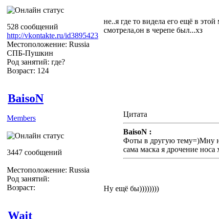
не..я где то видела его ещё в это
528 сообщений
смотрела,он в черепе был...хз
http://vkontakte.ru/id3895423
Местоположение: Russia
СПБ-Пушкин
Род занятий: где?
Возраст: 124
BaisoN
Цитата
Members
BaisoN :
Фоты в другую тему=)Мну н
сама маска я дрочение носа
3447 сообщений
Местоположение: Russia
Род занятий:
Возраст:
Ну ещё бы))))))))
Wait