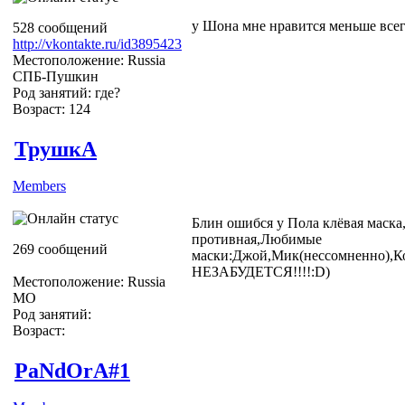
у Шона мне нравится меньше всего 
528 сообщений
http://vkontakte.ru/id3895423
Местоположение: Russia
СПБ-Пушкин
Род занятий: где?
Возраст: 124
ТрушкА
Members
Блин ошибся у Пола клёвая маска
противная,Любимые
269 сообщений
маски:Джой,Мик(нессомненно)
НЕЗАБУДЕТСЯ!!!!:D)
Местоположение: Russia
МО
Род занятий:
Возраст:
PaNdOrA#1