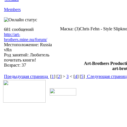
Members
Маска: (3)Chris Fehn - Style Slipkn
681 сообщений
http://art-
brothers.mine.nu/forum/
Местоположение: Russia
vRn
Род занятий: Любитель
почитать книги!
Art-Brothers Producti
Возраст: 37
art-bro
Предыдущая страница
[
1
] [
2
] >
3
< [
4
] [
5
]
Следующая страниц