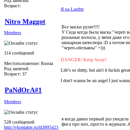
Род занятий:
Возраст:
Я на Lastfm
Nitro Maggot
Все маски рулят!!!!
У Сида когда была маска "череп в
Members
реальные волосы, у меня даже его 
шикарная шевелюра :D а потом ви
"череп-обезъяны" =)))
114 сообщений
DANGER! Keep Away!
Местоположение: Russia
Род занятий:
Life's so shitty, but ain't it fuckin grea
Возраст: 37
I don't wanna be an angel I just wa
PaNdOrA#1
Members
я когда давно первый раз увидела
528 сообщений
фига про них..просто в журнале..
http://vkontakte.ru/id3895423