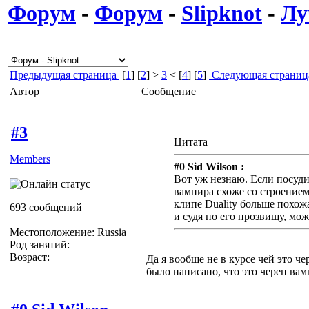
Форум
-
Форум
-
Slipknot
-
Лу
Предыдущая страница
[
1
] [
2
] >
3
< [
4
] [
5
]
Следующая страниц
Автор
Сообщение
#3
Цитата
Members
#0 Sid Wilson :
Вот уж незнаю. Если посуди
вампира схоже со строением 
клипе Duality больше похож
693 сообщений
и судя по его прозвищу, мож
Местоположение: Russia
Род занятий:
Возраст:
Да я вообще не в курсе чей это че
было написано, что это череп вам