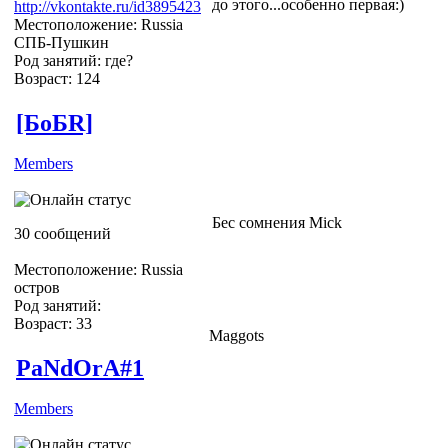
до этого...особенно первая:)
http://vkontakte.ru/id3895423
Местоположение: Russia
СПБ-Пушкин
Род занятий: где?
Возраст: 124
[БоБR]
Members
Бес сомнения Mick
30 сообщений
Местоположение: Russia
остров
Род занятий:
Возраст: 33
Maggots
PaNdOrA#1
Members