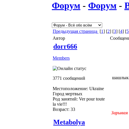
Форум
-
Форум
-
В
Предыдущая страница
[
1
] [
2
] [
3
] [
4
] [
5
Автор
Сообщен
dorr666
Members
шашлык
3771 сообщений
Местоположение: Ukraine
Город мертвых
Род занятий: Ver pour toute
la vie!!!
Возраст: 33
Зарывая 
Metabolya