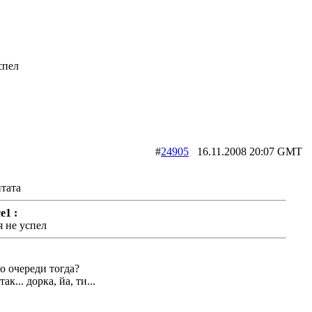
спел
#
24905
16.11.2008 20:07 G
тата
e1 :
я не успел
о очереди тогда?
так... дорка, йа, ти...