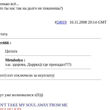
ненько всё...
-то ты нас так на долго не покинешь?)
#
24919
16.11.2008 20:14 G
тата
rr666 :
Цитата
Metabolya :
з.ы. здорова, Доррка)) где пропадал???)
иэт) нэт отключили за неуплату(
ут уже волновалися xD)))
N'T TAKE MY SOUL AWAY FROM ME
HULHU KID