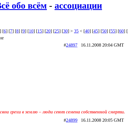
сё обо всём
-
ассоциации
] [
6
] [
7
] [
8
] [
9
] [
10
] [
15
] [
20
] [
25
] [
30
] >
35
< [
40
] [
45
] [
50
] [
55
] [
60
] [
ие
#
24897
16.11.2008 20:04 G
свои грехи в землю – люди сеют семена собственной смерти.
#
24899
16.11.2008 20:05 G