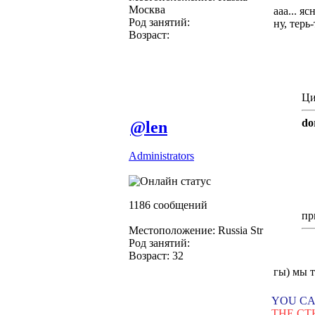
Москва
ааа... яс
Род занятий:
ну, терь
Возраст:
Ци
do
@len
Administrators
1186 сообщений
пр
Местоположение: Russia Str
Род занятий:
Возраст: 32
гы) мы т
YOU CA
THE CT