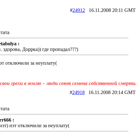
#
24912
16.11.2008 20:11 G
тата
tabolya :
ы. здорова, Доррка)) где пропадал???)
эт отключили за неуплату(
свои грехи в землю – люди сеют семена собственной смерти.
#
24918
16.11.2008 20:14 G
тата
rr666 :
иэт) нэт отключили за неуплату(