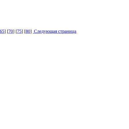
65
] [
70
] [
75
] [
80
]
Следующая страница
MT
MT