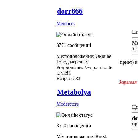
dorr666
Members
Ци
Me
3771 сообщений
з.
Местоположение: Ukraine
Город мертвых
приэт) н
Род занятий: Ver pour toute
la vie!!!
Возраст: 33
Зарывая 
Metabolya
Moderators
Ци
do
пр
3550 сообщений
Местоположение: Russia