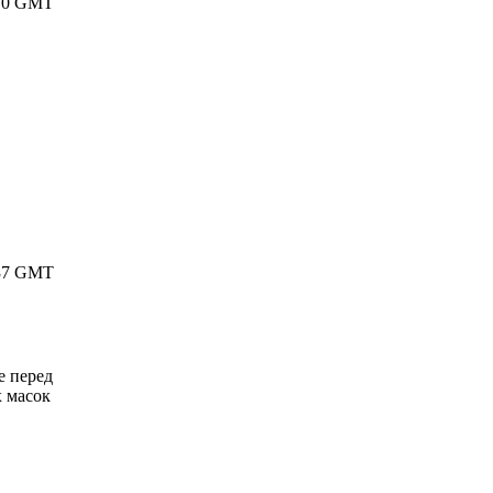
6:10 GMT
2:37 GMT
е перед
х масок