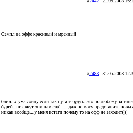
#
2442
21.05.2008 1
Сэмпл на оффе красивый и мрачный
#
2483
31.05.2008 1
блин...с ума сойду если так путать будут...это по-любому затишь
бурей...покажут они нам ещё.......даж не могу представить новы
никак вообще....у меня кстати почему то на офф не заходит(((