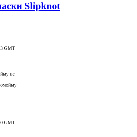
аски Slipknot
0:13 GMT
ойму не
 помойму
8:10 GMT