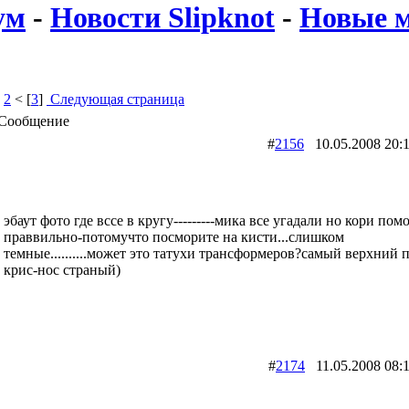
ум
-
Новости Slipknot
-
Новые м
>
2
< [
3
]
Следующая страница
Сообщение
#
2156
10.05.2008 2
эбаут фото где вссе в кругу---------мика все угадали но кори пом
праввильно-потомучто посморите на кисти...слишком
темные..........может это татухи трансформеров?самый верхний
крис-нос страный)
#
2174
11.05.2008 0