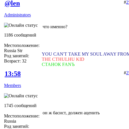
@len
#
2
Administrators
что именно?
1186 сообщений
Местоположение:
Russia Str
YOU CAN'T TAKE MY SOUL AWAY FRO
Род занятий:
THE CTHULHU KID
Возраст: 32
СТАНОК FANЪ
13:58
#
2
Members
1745 сообщений
он ж басист, должен аценить
Местоположение:
Russia
Род занятий: