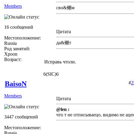
Members
сво&襰м
16 сообщений
Цитата
Местоположение:
да&襰т
Russia
Род занятий:
Xpoon
Возраст:
Исправь чтоли.
6(SIC)6
BaisoN
#
2
Members
Цитата
@len :
что т не отписываецо, видимо не аце
3447 сообщений
Местоположение:
Russia