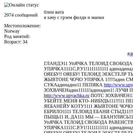
блин вата
2974 сообщений
я хачу с грэем филди и манки
Местоположение:
Norway
Род занятий:
Возраст: 34
#
4
ГЛАНДЭ11 УпЯЧКА ТЕЛОИД СВОБОДА
УПЯЧКА1111С.Р.У1!1111111111 адинадина
ОЯЕБУ!! ОЯЕБУ! ТЕЛОИД ЭЕКСТЕЛР 
ЖЫВТОНЕ ЧОЧО УПЯЧКА 1!!!!!адин С
СУКАадинадин11 ПЕПЯКА
http://www.upy
ЗОХВАЧЕНадин11111!адинадин1! ЛУЧИ П
http://www.upyachka.ru
ПОТС ЗОХВАЧЕН111
УБЕЙТЕ МЕНЯ КТО–НИБУДЬ111!!!11 
ЯЕБАНЕЙУ КОТУ1111 ЖЫВТОНЕ ЧОЧО У
ЕБРИЛО1111 ТЕЛОИД ЕБАНИ СТЫД11!!! 
ПЫЩЬ11 И, ДА111 МЫ — ЕБАНУЛИСЬ1
УпЯЧКА ТЕЛОИД СВОБОДА РАВЕНСТ
УПЯЧКА1111С.Р.У1!1111111111 адинадина
ОЯЕБУ!! ОЯЕБУ! ТЕЛОИД ЭЕКСТЕЛР 