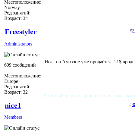
Местоположение:
Norway
Род занятий:
Возраст: 34
Freestyler
#
2
Administrators
Неа.. на Амазоне уже продаётся.. 21$ вроде
699 сообщений
Местоположение:
Europe
Род занятий:
Возраст: 32
Я не злой человек, просто у меня такая раб
nice1
#
3
Members