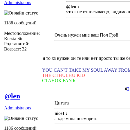
Administrators
@len :
что т не отписываецо, видимо 
1186 сообщений
Местоположение:
Очень нужен мне ваш Пол Грэй
Russia Str
Род занятий:
Возраст: 32
я то хз нужен он те или нет просто ты же б
YOU CAN'T TAKE MY SOUL AWAY FRO
THE CTHULHU KID
СТАНОК FANЪ
#
2
@len
Цитата
Administrators
nice1 :
а кде мона посмореть
1186 сообщений