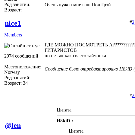
Род занятий:
Очень нужен мне ваш Пол Грэй
Возраст:
nice1
#
2
Members
ГДЕ МОЖНО ПОСМОТРЕТЬ А???????????
ГИТАРИСТОВ
но не так как сваего зайчонка
2974 сообщений
Местоположение:
Сообщение было отредактировано H8kiD (1
Norway
Род занятий:
Возраст: 34
#
2
Цитата
H8kiD :
@len
Цитата