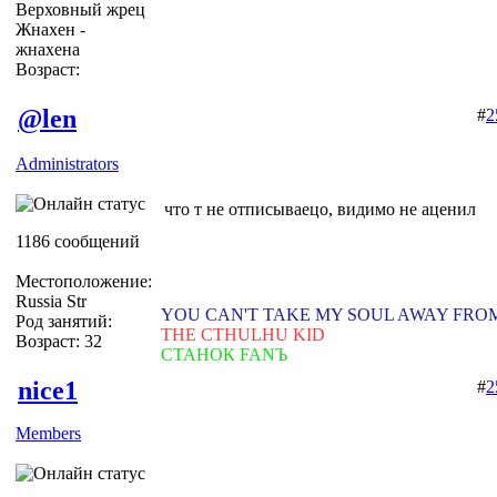
Верховный жрец
Жнахен -
жнахена
Возраст:
@len
#
2
Administrators
что т не отписываецо, видимо не аценил
1186 сообщений
Местоположение:
Russia Str
YOU CAN'T TAKE MY SOUL AWAY FRO
Род занятий:
THE CTHULHU KID
Возраст: 32
СТАНОК FANЪ
nice1
#
2
Members