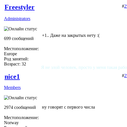
Freestyler
#
2
Administrators
+1.. Даже на закрытых нету :(
699 сообщений
Местоположение:
Europe
Род занятий:
Возраст: 32
Я не злой человек, просто у меня такая раб
nice1
#
2
Members
ну говорят с первого числа
2974 сообщений
Местоположение:
Norway