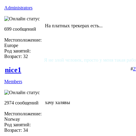
Administrators
На платных трекерах есть...
699 сообщений
Местоположение:
Europe
Род занятий:
Возраст: 32
Я не злой человек, просто у меня такая раб
nice1
#
2
Members
хачу халявы
2974 сообщений
Местоположение:
Norway
Род занятий:
Возраст: 34