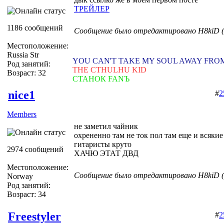
ТРЕЙЛЕР
1186 сообщений
Сообщение было отредактировано H8kiD (1
Местоположение:
Russia Str
YOU CAN'T TAKE MY SOUL AWAY FRO
Род занятий:
THE CTHULHU KID
Возраст: 32
СТАНОК FANЪ
nice1
#
2
Members
не заметил чайник
охрененно там не ток пол там еще и всяки
гитаристы круто
2974 сообщений
ХАЧЮ ЭТАТ ДВД
Местоположение:
Сообщение было отредактировано H8kiD (1
Norway
Род занятий:
Возраст: 34
Freestyler
#
2