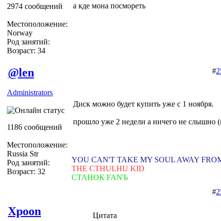
а кде мона посмореть
2974 сообщений
Местоположение:
Norway
Род занятий:
Возраст: 34
@len
#
2
Administrators
Диск можно будет купить уже с 1 ноября.
прошло уже 2 недели а ничего не слышно (
1186 сообщений
Местоположение:
Russia Str
YOU CAN'T TAKE MY SOUL AWAY FRO
Род занятий:
THE CTHULHU KID
Возраст: 32
СТАНОК FANЪ
#
2
Xpoon
Цитата