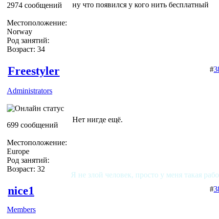
ну что появился у кого нить бесплатный
2974 сообщений
Местоположение:
Norway
Род занятий:
Возраст: 34
Freestyler
#
3
Administrators
Нет нигде ещё.
699 сообщений
Местоположение:
Europe
Род занятий:
Возраст: 32
Я не злой человек, просто у меня такая раб
nice1
#
3
Members