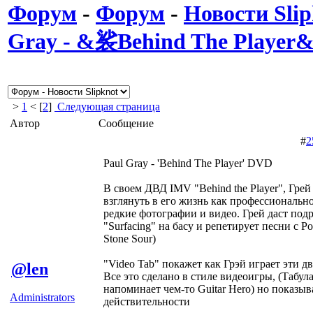
Форум
-
Форум
-
Новости Slip
Gray - &裟Behind The Playe
>
1
< [
2
]
Следующая страница
Автор
Сообщение
#
2
Paul Gray - 'Behind The Player' DVD
В своем ДВД IMV "Behind the Player", Грей
взглянуть в его жизнь как профессиональн
редкие фотографии и видео. Грей даст под
"Surfacing" на басу и репетирует песни с
Stone Sour)
"Video Tab" покажет как Грэй играет эти два
@len
Все это сделано в стиле видеоигры, (Табу
напоминает чем-то Guitar Hero) но показыв
Administrators
действительности