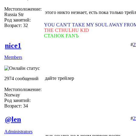
Местоположение:
этого никто незнает, есть пока только трей
Russia Str
Род занятий:
YOU CAN'T TAKE MY SOUL AWAY FRO
Возраст: 32
THE CTHULHU KID
СТАНОК FANЪ
nice1
#
2
Members
дайте трейлер
2974 сообщений
Местоположение:
Norway
Род занятий:
Возраст: 34
@len
#
2
Administrators
дык ссылко же в моем первом посте