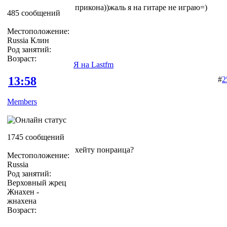
прикона))жаль я на гитаре не играю=)
485 сообщений
Местоположение:
Russia Клин
Род занятий:
Возраст:
Я на Lastfm
13:58
#
2
Members
1745 сообщений
хейту понраица?
Местоположение:
Russia
Род занятий:
Верховный жрец
Жнахен -
жнахена
Возраст: