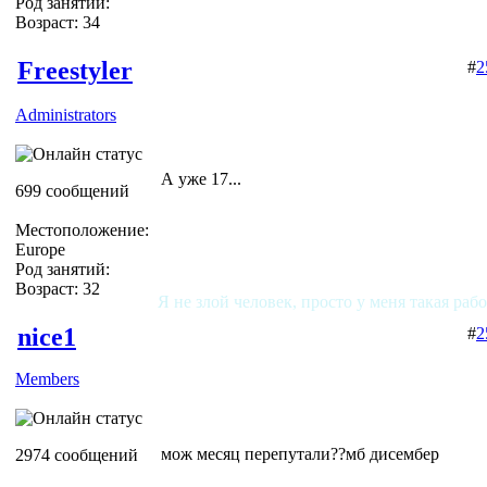
Род занятий:
Возраст: 34
Freestyler
#
2
Administrators
А уже 17...
699 сообщений
Местоположение:
Europe
Род занятий:
Возраст: 32
Я не злой человек, просто у меня такая раб
nice1
#
2
Members
мож месяц перепутали??мб дисембер
2974 сообщений