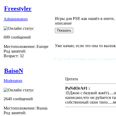
Freestyler
Игры для PSP, как нашёл в инете,
Administrators
описание
699 сообщений
Уже качаю, если это она то вылож
Местоположение: Europe
Род занятий:
Возраст: 32
Я не злой человек, просто у меня 
BaisoN
Цитата
Moderators
PaNdOrA#1 :
:DДжои с базукой жжёт).....
написано,что он рубается та
2640 сообщений
собственный скин типо.....мо
Местоположение: Russia
Род занятий: