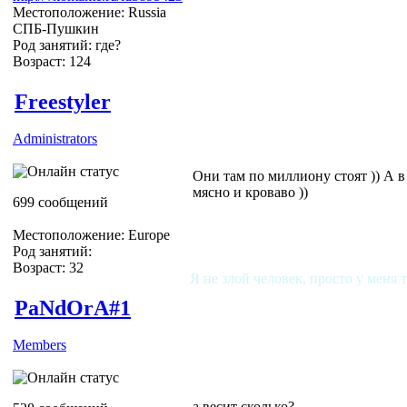
Местоположение: Russia
СПБ-Пушкин
Род занятий: где?
Возраст: 124
Freestyler
Administrators
Они там по миллиону стоят )) А в
мясно и кроваво ))
699 сообщений
Местоположение: Europe
Род занятий:
Возраст: 32
Я не злой человек, просто у меня 
PaNdOrA#1
Members
а весит сколько?