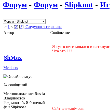
Форум
-
Форум
-
Slipknot
-
Иг
>
1
< [
2
] [
3
]
Следующая страница
Автор
Сообщение
Я тут в нете копался и наткнулся
Что это ???
ShMax
Members
74 сообщений
Местоположение: Russia
Владивосток
Род занятий: Я бешеный
фан Slipknot'a
Сайт www.mtv.com