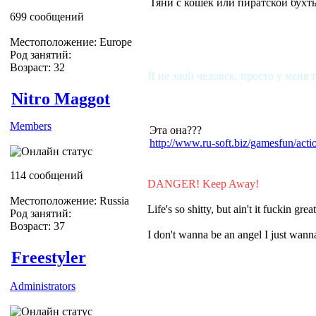
Тяни с кошек или пиратской бухт
699 сообщений
Местоположение: Europe
Род занятий:
Возраст: 32
Я не злой человек, просто у меня 
Nitro Maggot
Members
Эта она???
http://www.ru-soft.biz/gamesfun/ac
114 сообщений
DANGER! Keep Away!
Местоположение: Russia
Life's so shitty, but ain't it fuckin grea
Род занятий:
Возраст: 37
I don't wanna be an angel I just wa
Freestyler
Administrators