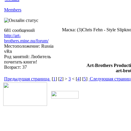
Members
Маска: (3)Chris Fehn - Style Slipkn
681 сообщений
http://art-
brothers.mine.nu/forum/
Местоположение: Russia
vRn
Род занятий: Любитель
почитать книги!
Art-Brothers Producti
Возраст: 37
art-bro
Предыдущая страница
[
1
] [
2
] >
3
< [
4
] [
5
]
Следующая страниц