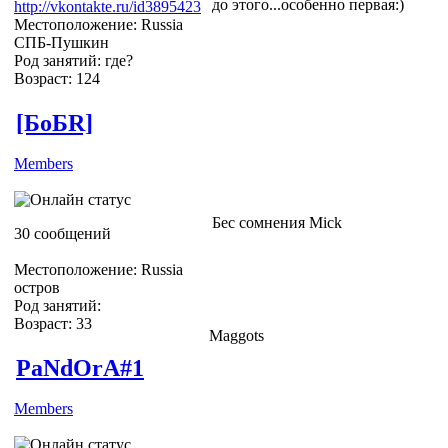
до этого...особенно первая:)
http://vkontakte.ru/id3895423
Местоположение: Russia
СПБ-Пушкин
Род занятий: где?
Возраст: 124
[БоБR]
Members
Бес сомнения Mick
30 сообщений
Местоположение: Russia
остров
Род занятий:
Возраст: 33
Maggots
PaNdOrA#1
Members