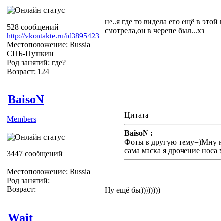
не..я где то видела его ещё в это
528 сообщений
смотрела,он в черепе был...хз
http://vkontakte.ru/id3895423
Местоположение: Russia
СПБ-Пушкин
Род занятий: где?
Возраст: 124
BaisoN
Цитата
Members
BaisoN :
Фоты в другую тему=)Мну н
сама маска я дрочение носа
3447 сообщений
Местоположение: Russia
Род занятий:
Возраст:
Ну ещё бы))))))))
Wait