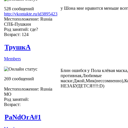
у Шона мне нравится меньше всего 
528 сообщений
http://vkontakte.ru/id3895423
Местоположение: Russia
СПБ-Пушкин
Род занятий: где?
Возраст: 124
ТрушкА
Members
Блин ошибся у Пола клёвая маска
противная,Любимые
269 сообщений
маски:Джой,Мик(нессомненно)
НЕЗАБУДЕТСЯ!!!!:D)
Местоположение: Russia
МО
Род занятий:
Возраст:
PaNdOrA#1