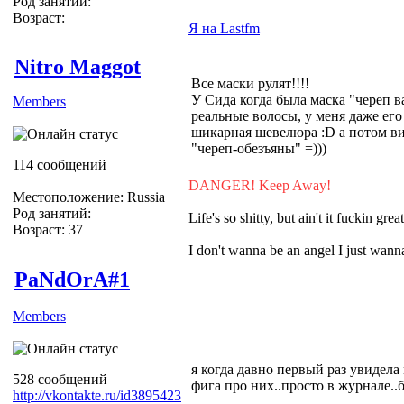
Род занятий:
Возраст:
Я на Lastfm
Nitro Maggot
Все маски рулят!!!!
У Сида когда была маска "череп в
Members
реальные волосы, у меня даже его 
шикарная шевелюра :D а потом ви
"череп-обезъяны" =)))
114 сообщений
DANGER! Keep Away!
Местоположение: Russia
Род занятий:
Life's so shitty, but ain't it fuckin grea
Возраст: 37
I don't wanna be an angel I just wa
PaNdOrA#1
Members
я когда давно первый раз увидела
528 сообщений
фига про них..просто в журнале..
http://vkontakte.ru/id3895423