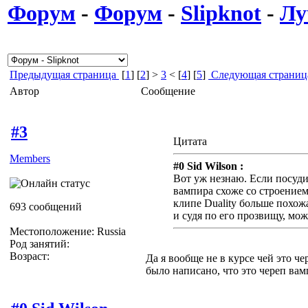
Форум
-
Форум
-
Slipknot
-
Лу
Предыдущая страница
[
1
] [
2
] >
3
< [
4
] [
5
]
Следующая страниц
Автор
Сообщение
#3
Цитата
Members
#0 Sid Wilson :
Вот уж незнаю. Если посуди
вампира схоже со строением 
клипе Duality больше похож
693 сообщений
и судя по его прозвищу, мож
Местоположение: Russia
Род занятий:
Возраст:
Да я вообще не в курсе чей это че
было написано, что это череп вам