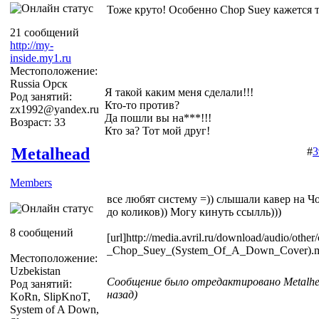
Тоже круто! Особенно Chop Suey кажется т
21 сообщений
http://my-
inside.my1.ru
Местоположение:
Russia Орск
Я такой каким меня сделали!!!
Род занятий:
Кто-то против?
zx1992@yandex.ru
Да пошли вы на***!!!
Возраст: 33
Кто за? Тот мой друг!
Metalhead
#
3
Members
все любят систему =)) слышали кавер на 
до коликов)) Могу кинуть ссылль)))
8 сообщений
[url]http://media.avril.ru/download/audio/othe
_Chop_Suey_(System_Of_A_Down_Cover).mp
Местоположение:
Uzbekistan
Сообщение было отредактировано Metalhea
Род занятий:
назад)
KoRn, SlipKnoT,
System of A Down,