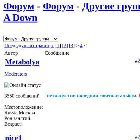
Форум
-
Форум
-
Другие гру
A Down
Предыдущая страница
[
1
] [
2
] [
3
] >
4
<
Автор
Сообщение
Metabolya
#
2
Moderators
не выпустив поледний говеный альбом.
3550 сообщений
Местоположение:
Russia Москва
Род занятий:
Возраст:
nice1
#
2