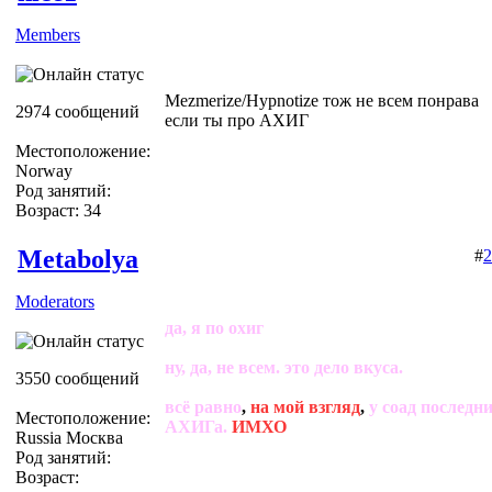
Members
Mezmerize/Hypnotize тож не всем понрава
2974 сообщений
если ты про АХИГ
Местоположение:
Norway
Род занятий:
Возраст: 34
Metabolya
#
2
Moderators
да, я по охиг
ну, да, не всем. это дело вкуса.
3550 сообщений
всё равно
,
на мой взгляд
,
у соад последн
Местоположение:
АХИГа.
ИМХО
Russia Москва
Род занятий:
Возраст: