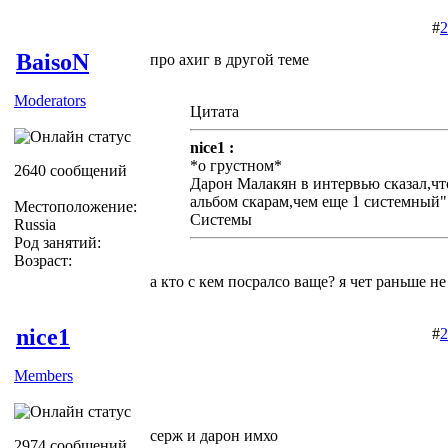
#
2
BaisoN
про ахиг в другой теме
Moderators
Цитата
nice1 :
*о грустном*
2640 сообщений
Дарон Малакян в интервью сказал,чт
альбом скарам,чем еще 1 системный" 
Местоположение:
Системы
Russia
Род занятий:
Возраст:
а кто с кем посралсо ваще? я чет раньше н
nice1
#
2
Members
серж и дарон имхо
2974 сообщений