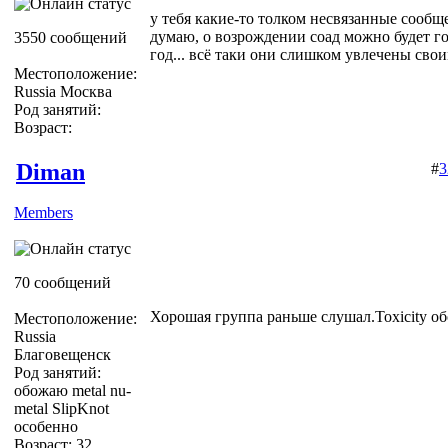
у тебя какие-то толком несвязанные сообще
думаю, о возрождении соад можно будет го
3550 сообщений
год... всё таки они слишком увлечены сво
Местоположение:
Russia Москва
Род занятий:
Возраст:
Diman
#
3
Members
70 сообщений
Хорошая группа раньше слушал.Toxicity о
Местоположение:
Russia
Благовещенск
Род занятий:
обожаю metal nu-
metal SlipKnot
особенно
Возраст: 32