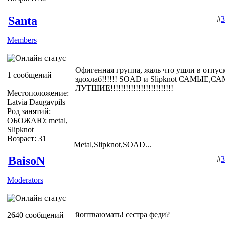
Santa
#
3
Members
Офигенная группа, жаль что ушли в отпуск..
1 сообщений
здохлаб!!!!!! SOAD и Slipknot САМЫЕ,С
ЛУТШИЕ!!!!!!!!!!!!!!!!!!!!!!!!!
Местоположение:
Latvia Daugavpils
Род занятий:
ОБОЖАЮ: metal,
Slipknot
Возраст: 31
Metal,Slipknot,SOAD...
BaisoN
#
3
Moderators
йоптваюмать! сестра феди?
2640 сообщений