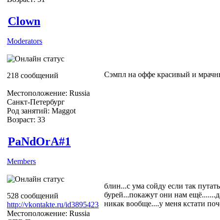
Clown
Moderators
Сэмпл на оффе красивый и мрач
218 сообщений
Местоположение: Russia
Санкт-Петербург
Род занятий: Maggot
Возраст: 33
PaNdOrA#1
Members
блин...с ума сойду если так путат
бурей...покажут они нам ещё......
528 сообщений
никак вообще....у меня кстати поч
http://vkontakte.ru/id3895423
Местоположение: Russia