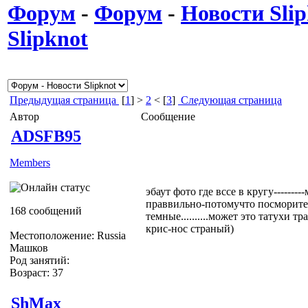
Форум
-
Форум
-
Новости Slip
Slipknot
Предыдущая страница
[
1
] >
2
< [
3
]
Следующая страница
Автор
Сообщение
ADSFB95
Members
эбаут фото где вссе в кругу-------
праввильно-потомучто посморите 
168 сообщений
темные..........может это татухи
крис-нос страный)
Местоположение: Russia
Машков
Род занятий:
Возраст: 37
ShMax