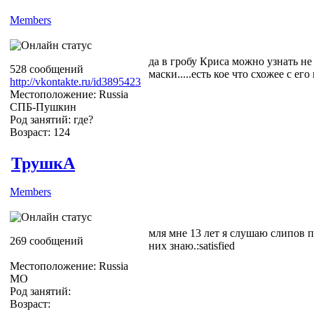
Members
да в гробу Криса можно узнать не
528 сообщений
маски.....есть кое что схожее с е
http://vkontakte.ru/id3895423
Местоположение: Russia
СПБ-Пушкин
Род занятий: где?
Возраст: 124
ТрушкА
Members
мля мне 13 лет я слушаю слипов по
269 сообщений
них знаю.:satisfied
Местоположение: Russia
МО
Род занятий:
Возраст: