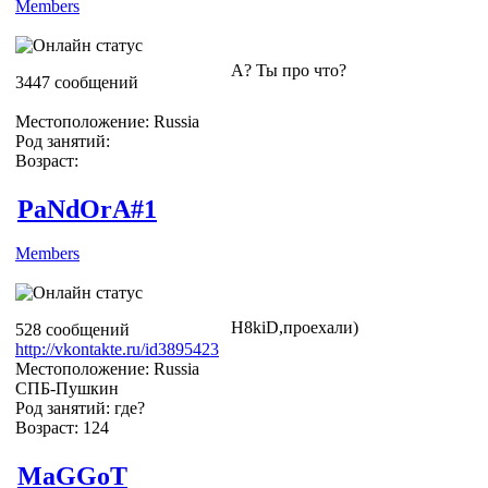
Members
А? Ты про что?
3447 сообщений
Местоположение: Russia
Род занятий:
Возраст:
PaNdOrA#1
Members
H8kiD,проехали)
528 сообщений
http://vkontakte.ru/id3895423
Местоположение: Russia
СПБ-Пушкин
Род занятий: где?
Возраст: 124
MaGGoT