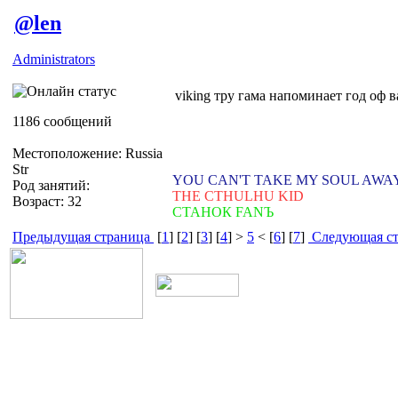
@len
Administrators
viking тру гама напоминает год оф в
1186 сообщений
Местоположение: Russia
Str
YOU CAN'T TAKE MY SOUL AWA
Род занятий:
THE CTHULHU KID
Возраст: 32
СТАНОК FANЪ
Предыдущая страница
[
1
] [
2
] [
3
] [
4
] >
5
< [
6
] [
7
]
Следующая ст