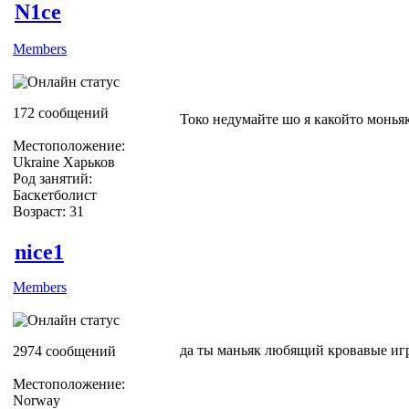
N1ce
Members
172 сообщений
Токо недумайте шо я какойто монья
Местоположение:
Ukraine Харьков
Род занятий:
Баскетболист
Возраст: 31
nice1
Members
да ты маньяк любящий кровавые иг
2974 сообщений
Местоположение:
Norway