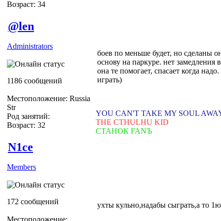
Возраст: 34
@len
Administrators
боев по меньше будет, но сделаны о
основу на паркуре. нет замедления в
она те помогает, спасает когда надо.
играть)
1186 сообщений
Местоположение: Russia
Str
YOU CAN'T TAKE MY SOUL AWA
Род занятий:
THE CTHULHU KID
Возраст: 32
СТАНОК FANЪ
N1ce
Members
172 сообщений
ухты кульно,надабы сыграть,а то 1ю
Местоположение: