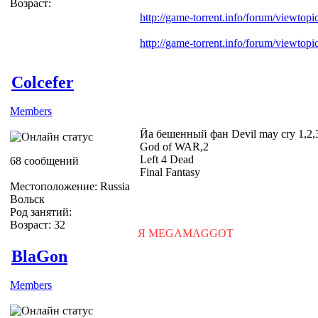
Возраст:
http://game-torrent.info/forum/viewtop
http://game-torrent.info/forum/viewtop
Colcefer
Members
Йа бешенный фан Devil may cry 1,2,
God of WAR,2
Left 4 Dead
68 сообщений
Final Fantasy
Местоположение: Russia
Вольск
Род занятий:
Возраст: 32
Я MEGAMAGGOT
BlaGon
Members