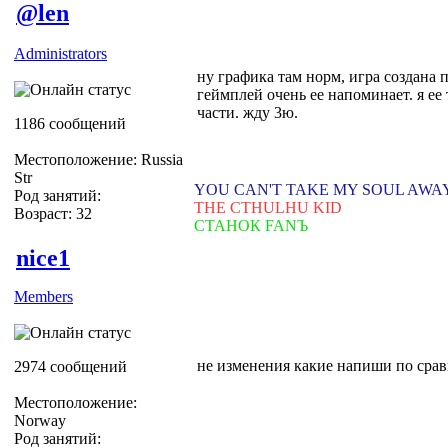
@len
Administrators
ну графика там норм, игра создана 
геймплей очень ее напоминает. я ее 
части. жду 3ю.
1186 сообщений
Местоположение: Russia
Str
YOU CAN'T TAKE MY SOUL AWA
Род занятий:
THE CTHULHU KID
Возраст: 32
СТАНОК FANЪ
nice1
Members
не изменения какие напиши по сра
2974 сообщений
Местоположение:
Norway
Род занятий: