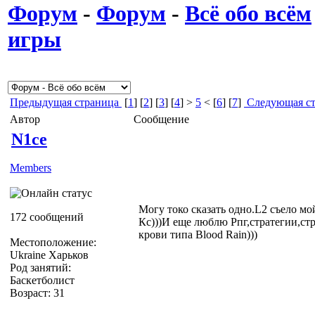
Форум
-
Форум
-
Всё обо всём
игры
Предыдущая страница
[
1
] [
2
] [
3
] [
4
] >
5
< [
6
] [
7
]
Следующая ст
Автор
Сообщение
N1ce
Members
Могу токо сказать одно.L2 съело мой
172 сообщений
Кс)))И еще люблю Рпг,стратегии,стр
крови типа Blood Rain)))
Местоположение:
Ukraine Харьков
Род занятий:
Баскетболист
Возраст: 31