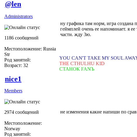
@len
Administrators
ну графика там норм, игра создана 
геймплей очень ее напоминает. я ее 
части. жду 3ю.
1186 сообщений
Местоположение: Russia
Str
YOU CAN'T TAKE MY SOUL AWA
Род занятий:
THE CTHULHU KID
Возраст: 32
СТАНОК FANЪ
nice1
Members
не изменения какие напиши по сра
2974 сообщений
Местоположение:
Norway
Род занятий: