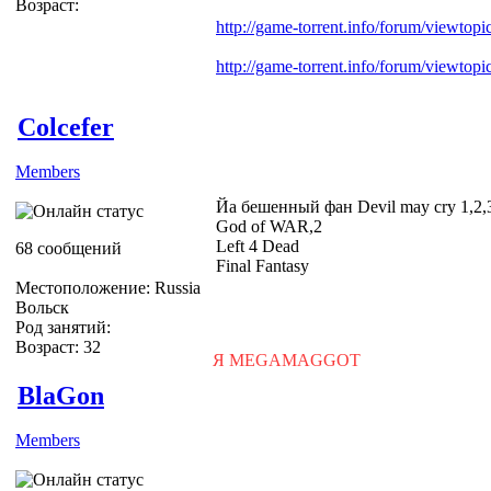
Возраст:
http://game-torrent.info/forum/viewtop
http://game-torrent.info/forum/viewtop
Colcefer
Members
Йа бешенный фан Devil may cry 1,2,
God of WAR,2
Left 4 Dead
68 сообщений
Final Fantasy
Местоположение: Russia
Вольск
Род занятий:
Возраст: 32
Я MEGAMAGGOT
BlaGon
Members