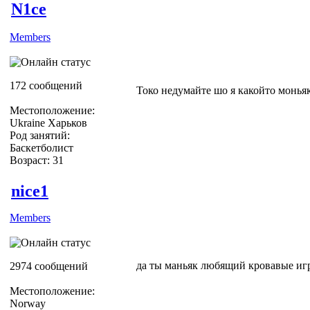
N1ce
Members
172 сообщений
Токо недумайте шо я какойто монья
Местоположение:
Ukraine Харьков
Род занятий:
Баскетболист
Возраст: 31
nice1
Members
да ты маньяк любящий кровавые иг
2974 сообщений
Местоположение:
Norway