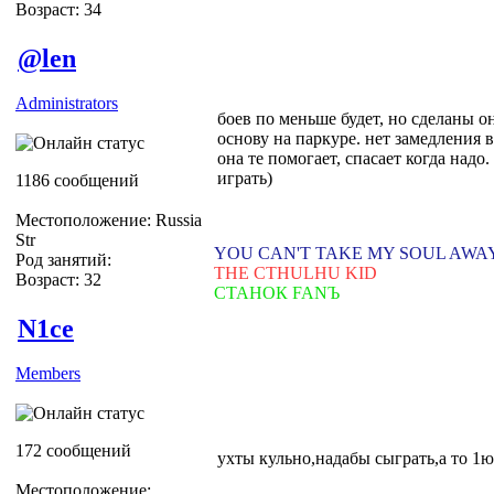
Возраст: 34
@len
Administrators
боев по меньше будет, но сделаны о
основу на паркуре. нет замедления в
она те помогает, спасает когда надо.
играть)
1186 сообщений
Местоположение: Russia
Str
YOU CAN'T TAKE MY SOUL AWA
Род занятий:
THE CTHULHU KID
Возраст: 32
СТАНОК FANЪ
N1ce
Members
172 сообщений
ухты кульно,надабы сыграть,а то 1ю
Местоположение: