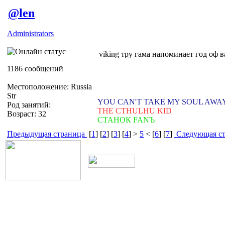
@len
Administrators
viking тру гама напоминает год оф в
1186 сообщений
Местоположение: Russia
Str
YOU CAN'T TAKE MY SOUL AWA
Род занятий:
THE CTHULHU KID
Возраст: 32
СТАНОК FANЪ
Предыдущая страница
[
1
] [
2
] [
3
] [
4
] >
5
< [
6
] [
7
]
Следующая ст