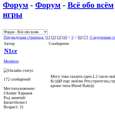
Форум
-
Форум
-
Всё обо всём
игры
Предыдущая страница
[
1
] [
2
] [
3
] [
4
] >
5
< [
6
] [
7
]
Следующая ст
Автор
Сообщение
N1ce
Members
Могу токо сказать одно.L2 съело мой
172 сообщений
Кс)))И еще люблю Рпг,стратегии,стр
крови типа Blood Rain)))
Местоположение:
Ukraine Харьков
Род занятий:
Баскетболист
Возраст: 31