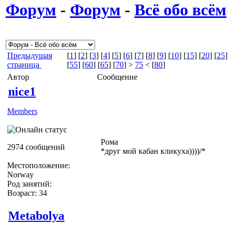
Форум
-
Форум
-
Всё обо всём
Предыдущая
[
1
] [
2
] [
3
] [
4
] [
5
] [
6
] [
7
] [
8
] [
9
] [
10
] [
15
] [
20
] [
25
]
страница
[
55
] [
60
] [
65
] [
70
] >
75
< [
80
]
Автор
Сообщение
nice1
Members
Рома
2974 сообщений
*друг мой кабан кликуха))))/*
Местоположение:
Norway
Род занятий:
Возраст: 34
Metabolya