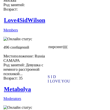
Москва
Род занятий:
Возраст:
Love4SidWilson
Members
пирсинг((((
496 сообщений
Местоположение: Russia
САМАРА
Род занятий: Девушка с
немного расстроеной
психикой...
S I D
Возраст: 35
I LOVE YOU
Metabolya
Moderators