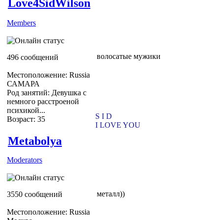
Love4SidWilson
Members
волосатые мужики
496 сообщений
Местоположение: Russia
САМАРА
Род занятий: Девушка с
немного расстроеной
психикой...
S I D
Возраст: 35
I LOVE YOU
Metabolya
Moderators
металл))
3550 сообщений
Местоположение: Russia