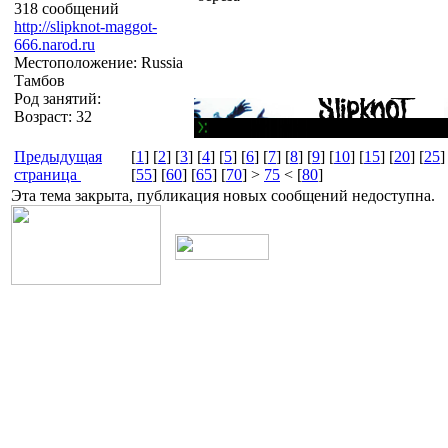
318 сообщений
http://slipknot-maggot-
666.narod.ru
Местоположение: Russia
Тамбов
Род занятий:
Возраст: 32
Предыдущая
[
1
] [
2
] [
3
] [
4
] [
5
] [
6
] [
7
] [
8
] [
9
] [
10
] [
15
] [
20
] [
25
]
страница
[
55
] [
60
] [
65
] [
70
] >
75
< [
80
]
Эта тема закрыта, публикация новых сообщений недоступна.