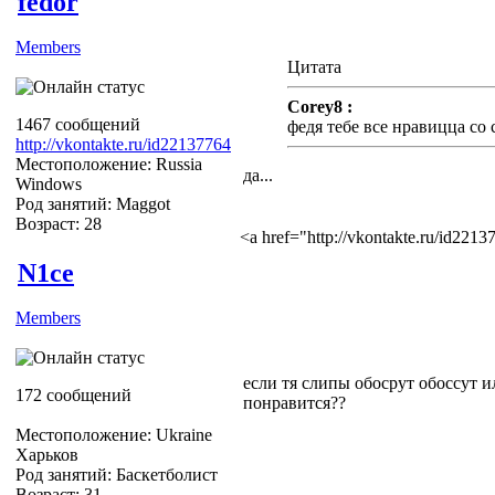
fedor
Members
Цитата
Corey8 :
1467 сообщений
федя тебе все нравицца со
http://vkontakte.ru/id22137764
Местоположение: Russia
да...
Windows
Род занятий: Maggot
Возраст: 28
<a href="http://vkontakte.ru/id22
N1ce
Members
если тя слипы обосрут обоссут и
172 сообщений
понравится??
Местоположение: Ukraine
Харьков
Род занятий: Баскетболист
Возраст: 31