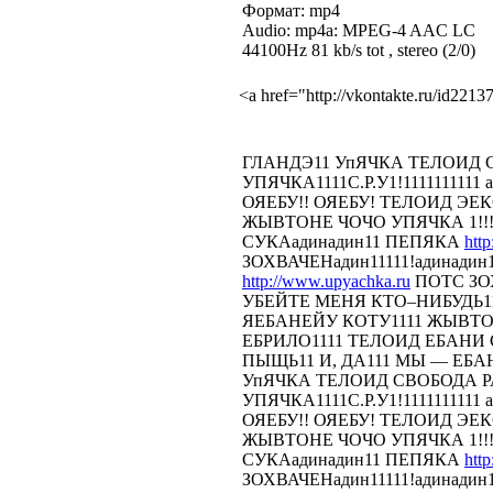
Формат: mp4
Audio: mp4a: MPEG-4 AAC LC
44100Hz 81 kb/s tot , stereo (2/0)
<a href="http://vkontakte.ru/id22
ГЛАНДЭ11 УпЯЧКА ТЕЛОИД
УПЯЧКА1111С.Р.У1!1111111111 
ОЯЕБУ!! ОЯЕБУ! ТЕЛОИД Э
ЖЫВТОНЕ ЧОЧО УПЯЧКА 1!!!
СУКАадинадин11 ПЕПЯКА
htt
ЗОХВАЧЕНадин11111!адинадин
http://www.upyachka.ru
ПОТС ЗОХ
УБЕЙТЕ МЕНЯ КТО–НИБУДЬ11
ЯЕБАНЕЙУ КОТУ1111 ЖЫВТОН
ЕБРИЛО1111 ТЕЛОИД ЕБАНИ СТ
ПЫЩЬ11 И, ДА111 МЫ — ЕБА
УпЯЧКА ТЕЛОИД СВОБОДА 
УПЯЧКА1111С.Р.У1!1111111111 
ОЯЕБУ!! ОЯЕБУ! ТЕЛОИД Э
ЖЫВТОНЕ ЧОЧО УПЯЧКА 1!!!
СУКАадинадин11 ПЕПЯКА
htt
ЗОХВАЧЕНадин11111!адинадин