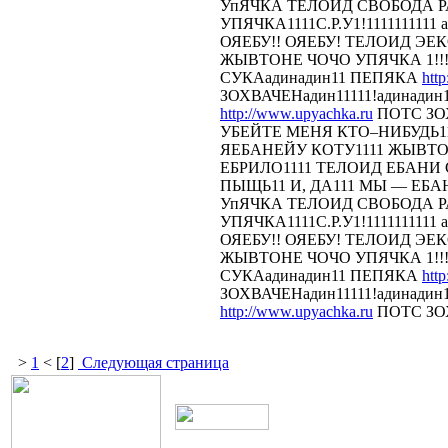
УпЯЧКА ТЕЛОИД СВОБОДА 
УПЯЧКА1111С.Р.У1!1111111111 
ОЯЕБУ!! ОЯЕБУ! ТЕЛОИД Э
ЖЫВТОНЕ ЧОЧО УПЯЧКА 1!!!
СУКАадинадин11 ПЕПЯКА
htt
ЗОХВАЧЕНадин11111!адинадин
http://www.upyachka.ru
ПОТС ЗОХ
УБЕЙТЕ МЕНЯ КТО–НИБУДЬ11
ЯЕБАНЕЙУ КОТУ1111 ЖЫВТОН
ЕБРИЛО1111 ТЕЛОИД ЕБАНИ СТ
ПЫЩЬ11 И, ДА111 МЫ — ЕБА
УпЯЧКА ТЕЛОИД СВОБОДА 
УПЯЧКА1111С.Р.У1!1111111111 
ОЯЕБУ!! ОЯЕБУ! ТЕЛОИД Э
ЖЫВТОНЕ ЧОЧО УПЯЧКА 1!!!
СУКАадинадин11 ПЕПЯКА
htt
ЗОХВАЧЕНадин11111!адинадин
http://www.upyachka.ru
ПОТС ЗОХ
>
1
< [
2
]
Следующая страница