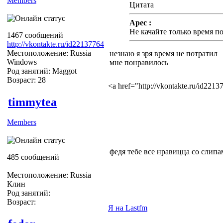
Members
Цитата
Apec :
Не качайте только время п
1467 сообщений
http://vkontakte.ru/id22137764
Местоположение: Russia
незнаю я зря время не потратил
Windows
мне понравилось
Род занятий: Maggot
Возраст: 28
<a href="http://vkontakte.ru/id22
timmytea
Members
федя тебе все нравицца со слип
485 сообщений
Местоположение: Russia
Клин
Род занятий:
Возраст:
Я на Lastfm