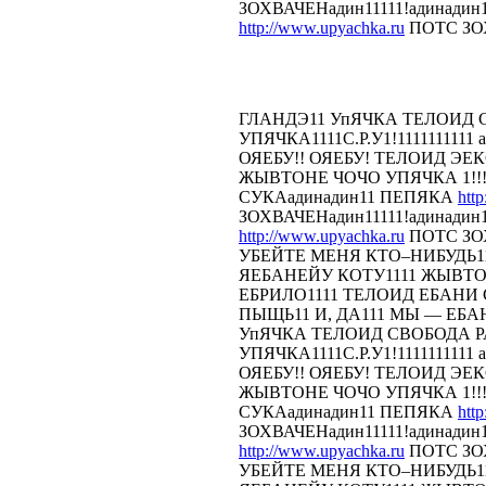
ЗОХВАЧЕНадин11111!адинадин
http://www.upyachka.ru
ПОТС ЗОХ
ГЛАНДЭ11 УпЯЧКА ТЕЛОИД
УПЯЧКА1111С.Р.У1!1111111111 
ОЯЕБУ!! ОЯЕБУ! ТЕЛОИД Э
ЖЫВТОНЕ ЧОЧО УПЯЧКА 1!!!
СУКАадинадин11 ПЕПЯКА
htt
ЗОХВАЧЕНадин11111!адинадин
http://www.upyachka.ru
ПОТС ЗОХ
УБЕЙТЕ МЕНЯ КТО–НИБУДЬ11
ЯЕБАНЕЙУ КОТУ1111 ЖЫВТОН
ЕБРИЛО1111 ТЕЛОИД ЕБАНИ СТ
ПЫЩЬ11 И, ДА111 МЫ — ЕБА
УпЯЧКА ТЕЛОИД СВОБОДА 
УПЯЧКА1111С.Р.У1!1111111111 
ОЯЕБУ!! ОЯЕБУ! ТЕЛОИД Э
ЖЫВТОНЕ ЧОЧО УПЯЧКА 1!!!
СУКАадинадин11 ПЕПЯКА
htt
ЗОХВАЧЕНадин11111!адинадин
http://www.upyachka.ru
ПОТС ЗОХ
УБЕЙТЕ МЕНЯ КТО–НИБУДЬ11