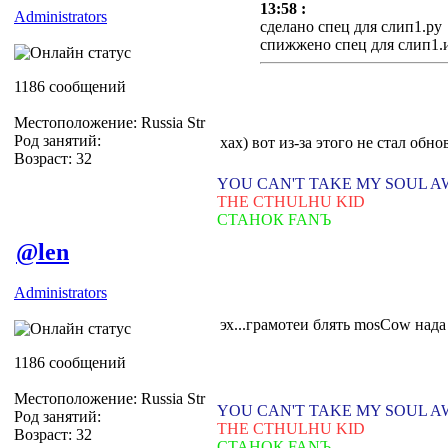
13:58 :
Administrators
сделано спец для слип1.ру
спижжено спец для слип1.
1186 сообщений
Местоположение: Russia Str
Род занятий:
хах) вот из-за этого не стал обно
Возраст: 32
YOU CAN'T TAKE MY SOUL 
THE CTHULHU KID
СТАНОК FANЪ
@len
Administrators
эх...грамотеи блять mosCow нада
1186 сообщений
Местоположение: Russia Str
YOU CAN'T TAKE MY SOUL 
Род занятий:
THE CTHULHU KID
Возраст: 32
СТАНОК FANЪ