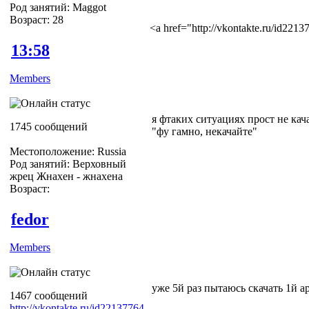
Род занятий: Maggot
Возраст: 28
<a href="http://vkontakte.ru/id22
13:58
Members
я фтаких ситуациях прост не кач
1745 сообщений
"фу гамно, некачайте"
Местоположение: Russia
Род занятий: Верховный
жрец Жнахен - жнахена
Возраст:
fedor
Members
уже 5й раз пытаюсь скачать 1й а
1467 сообщений
http://vkontakte.ru/id22137764