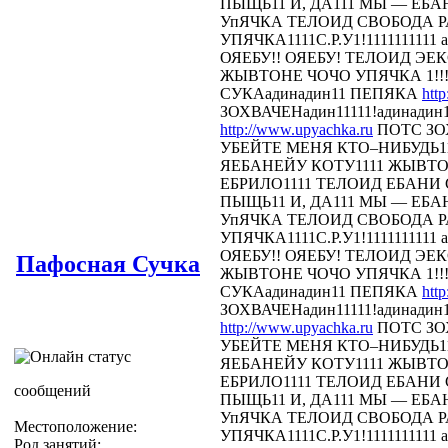
ПЫЩЬ11 И, ДА111 МЫ — ЕБА
УпЯЧКА ТЕЛОИД СВОБОДА 
УПЯЧКА1111С.Р.У1!1111111111 
ОЯЕБУ!! ОЯЕБУ! ТЕЛОИД Э
ЖЫВТОНЕ ЧОЧО УПЯЧКА 1!!!
СУКАадинадин11 ПЕПЯКА
htt
ЗОХВАЧЕНадин11111!адинадин
http://www.upyachka.ru
ПОТС ЗОХ
УБЕЙТЕ МЕНЯ КТО–НИБУДЬ11
ЯЕБАНЕЙУ КОТУ1111 ЖЫВТОН
ЕБРИЛО1111 ТЕЛОИД ЕБАНИ СТ
ПЫЩЬ11 И, ДА111 МЫ — ЕБА
УпЯЧКА ТЕЛОИД СВОБОДА 
УПЯЧКА1111С.Р.У1!1111111111 
ОЯЕБУ!! ОЯЕБУ! ТЕЛОИД Э
Пафосная Сучка
ЖЫВТОНЕ ЧОЧО УПЯЧКА 1!!!
СУКАадинадин11 ПЕПЯКА
htt
ЗОХВАЧЕНадин11111!адинадин
http://www.upyachka.ru
ПОТС ЗОХ
УБЕЙТЕ МЕНЯ КТО–НИБУДЬ11
ЯЕБАНЕЙУ КОТУ1111 ЖЫВТОН
ЕБРИЛО1111 ТЕЛОИД ЕБАНИ СТ
сообщений
ПЫЩЬ11 И, ДА111 МЫ — ЕБА
УпЯЧКА ТЕЛОИД СВОБОДА 
Местоположение:
УПЯЧКА1111С.Р.У1!1111111111 
Род занятий: