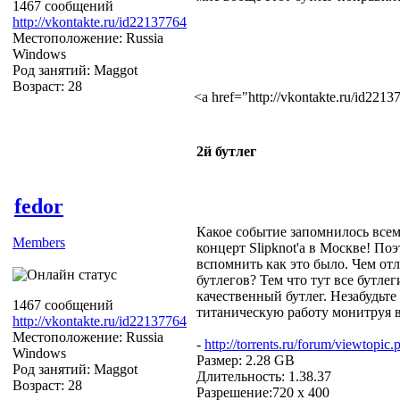
1467 сообщений
http://vkontakte.ru/id22137764
Местоположение: Russia
Windows
Род занятий: Maggot
Возраст: 28
<a href="http://vkontakte.ru/id22
2й бутлег
fedor
Какое событие запомнилось всем
Members
концерт Slipknot'a в Москве! По
вспомнить как это было. Чем отл
бутлегов? Тем что тут все бутл
качественный бутлег. Незабудьт
1467 сообщений
титаническую работу монитруя в
http://vkontakte.ru/id22137764
Местоположение: Russia
-
http://torrents.ru/forum/viewtopi
Windows
Размер: 2.28 GB
Род занятий: Maggot
Длительность: 1.38.37
Возраст: 28
Разрешение:720 x 400