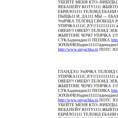
УБЕЙТЕ МЕНЯ КТО–НИБУДЬ11
ЯЕБАНЕЙУ КОТУ1111 ЖЫВТОН
ЕБРИЛО1111 ТЕЛОИД ЕБАНИ СТ
ПЫЩЬ11 И, ДА111 МЫ — ЕБА
УпЯЧКА ТЕЛОИД СВОБОДА 
УПЯЧКА1111С.Р.У1!1111111111 
ОЯЕБУ!! ОЯЕБУ! ТЕЛОИД Э
ЖЫВТОНЕ ЧОЧО УПЯЧКА 1!!!
СУКАадинадин11 ПЕПЯКА
htt
ЗОХВАЧЕНадин11111!адинадин
http://www.upyachka.ru
ПОТС ЗОХ
ГЛАНДЭ11 УпЯЧКА ТЕЛОИД
УПЯЧКА1111С.Р.У1!1111111111 
ОЯЕБУ!! ОЯЕБУ! ТЕЛОИД Э
ЖЫВТОНЕ ЧОЧО УПЯЧКА 1!!!
СУКАадинадин11 ПЕПЯКА
htt
ЗОХВАЧЕНадин11111!адинадин
http://www.upyachka.ru
ПОТС ЗОХ
УБЕЙТЕ МЕНЯ КТО–НИБУДЬ11
ЯЕБАНЕЙУ КОТУ1111 ЖЫВТОН
ЕБРИЛО1111 ТЕЛОИД ЕБАНИ СТ