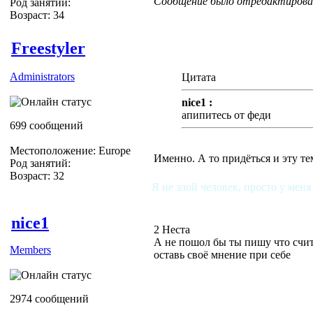
Сообщение было отредактировано
Род занятий:
Возраст: 34
Freestyler
Administrators
Цитата
nice1 :
апипитесь от феди
699 сообщений
Местоположение: Europe
Именно. А то придёться и эту те
Род занятий:
Возраст: 32
Я не злой человек, просто у меня
nice1
2 Неста
А не пошол бы ты пишу что сч
Members
оставь своё мнение при себе
2974 сообщений