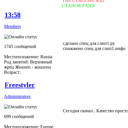
THE CTHULHU KID
СТАНОК FANЪ
13:58
Members
сделано спец для слип1.ру
1745 сообщений
спижжено спец для слип1.инфо
Местоположение: Russia
Род занятий: Верховный
жрец Жнахен - жнахена
Возраст:
Freestyler
Administrators
Сегодня скачал.. Качество прост
699 сообщений
Местоположение: Europe