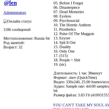
@len
05. Before I Forget
06. Disasterpiece
07. Dead Memories
Administrators
08. Eyeless
09. Psychosocial
10. The Heretic Anthem
11. Prosthetics
1186 сообщений
12. Pulse Of The Maggots
13. Eeyore
Местоположение: Russia Str
14. Spit It Out
Род занятий:
15. Duality
Возраст: 32
16. Only One
17. (515)
18. People = Shit
19. (sic)
Длительность: 1 час 38минут
Формат: .mov (QuickTime)
Видео: 330x240, 25.00 frames/seco
Аудио: Sample rate: 44100 samples/
bit
Размер файла: 3.83 Гб (41093155
YOU CAN'T TAKE MY SOUL 