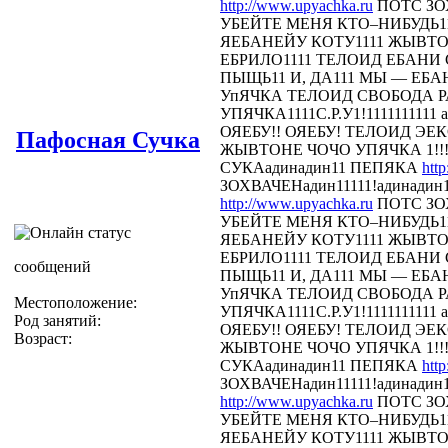
http://www.upyachka.ru
ПОТС ЗОХ
УБЕЙТЕ МЕНЯ КТО–НИБУДЬ11
ЯЕБАНЕЙУ КОТУ1111 ЖЫВТОН
ЕБРИЛО1111 ТЕЛОИД ЕБАНИ СТ
ПЫЩЬ11 И, ДА111 МЫ — ЕБА
УпЯЧКА ТЕЛОИД СВОБОДА 
УПЯЧКА1111С.Р.У1!1111111111 
ОЯЕБУ!! ОЯЕБУ! ТЕЛОИД Э
Пафосная Сучка
ЖЫВТОНЕ ЧОЧО УПЯЧКА 1!!!
СУКАадинадин11 ПЕПЯКА
htt
ЗОХВАЧЕНадин11111!адинадин
http://www.upyachka.ru
ПОТС ЗОХ
УБЕЙТЕ МЕНЯ КТО–НИБУДЬ11
ЯЕБАНЕЙУ КОТУ1111 ЖЫВТОН
ЕБРИЛО1111 ТЕЛОИД ЕБАНИ СТ
сообщений
ПЫЩЬ11 И, ДА111 МЫ — ЕБА
УпЯЧКА ТЕЛОИД СВОБОДА 
Местоположение:
УПЯЧКА1111С.Р.У1!1111111111 
Род занятий:
ОЯЕБУ!! ОЯЕБУ! ТЕЛОИД Э
Возраст:
ЖЫВТОНЕ ЧОЧО УПЯЧКА 1!!!
СУКАадинадин11 ПЕПЯКА
htt
ЗОХВАЧЕНадин11111!адинадин
http://www.upyachka.ru
ПОТС ЗОХ
УБЕЙТЕ МЕНЯ КТО–НИБУДЬ11
ЯЕБАНЕЙУ КОТУ1111 ЖЫВТОН