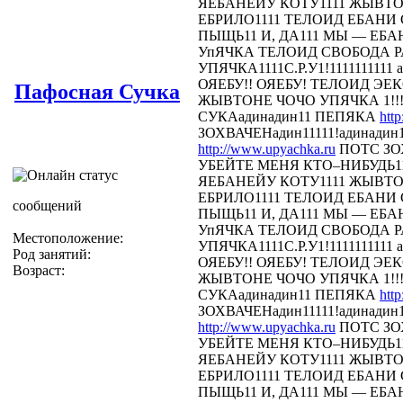
ЯЕБАНЕЙУ КОТУ1111 ЖЫВТОН
ЕБРИЛО1111 ТЕЛОИД ЕБАНИ СТ
ПЫЩЬ11 И, ДА111 МЫ — ЕБА
УпЯЧКА ТЕЛОИД СВОБОДА 
УПЯЧКА1111С.Р.У1!1111111111 
ОЯЕБУ!! ОЯЕБУ! ТЕЛОИД Э
Пафосная Сучка
ЖЫВТОНЕ ЧОЧО УПЯЧКА 1!!!
СУКАадинадин11 ПЕПЯКА
htt
ЗОХВАЧЕНадин11111!адинадин
http://www.upyachka.ru
ПОТС ЗОХ
УБЕЙТЕ МЕНЯ КТО–НИБУДЬ11
ЯЕБАНЕЙУ КОТУ1111 ЖЫВТОН
ЕБРИЛО1111 ТЕЛОИД ЕБАНИ СТ
сообщений
ПЫЩЬ11 И, ДА111 МЫ — ЕБА
УпЯЧКА ТЕЛОИД СВОБОДА 
Местоположение:
УПЯЧКА1111С.Р.У1!1111111111 
Род занятий:
ОЯЕБУ!! ОЯЕБУ! ТЕЛОИД Э
Возраст:
ЖЫВТОНЕ ЧОЧО УПЯЧКА 1!!!
СУКАадинадин11 ПЕПЯКА
htt
ЗОХВАЧЕНадин11111!адинадин
http://www.upyachka.ru
ПОТС ЗОХ
УБЕЙТЕ МЕНЯ КТО–НИБУДЬ11
ЯЕБАНЕЙУ КОТУ1111 ЖЫВТОН
ЕБРИЛО1111 ТЕЛОИД ЕБАНИ СТ
ПЫЩЬ11 И, ДА111 МЫ — ЕБА