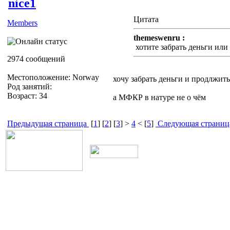
nice1
Цитата
Members
themeswenru :
хотите забрать деньги ил
2974 сообщений
Местоположение: Norway
хочу забрать деньги и продлжит
Род занятий:
Возраст: 34
а МФКР в натуре не о чём
Предыдущая страница
[
1
] [
2
] [
3
] >
4
< [
5
]
Следующая страниц