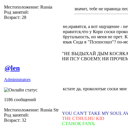
Местоположение: Russia
значит, тебе не нравица п
Род занятий:
Возраст: 28
не,нравятся, а вот ощущение - н
нравится,что у Кори соски проко
брутальность, но меня не прет
. 
язык Сида в "Психосошл"? по-мо
"НЕ ВЫДЫХАЙ ДЫМ КОСЯКА 
НИ ПСУ СВОЕМУ, НИ ПРОЧЕ
@len
Administrators
кстате да, проколотые соски мне
1186 сообщений
Местоположение: Russia Str
YOU CAN'T TAKE MY SOUL 
Род занятий:
THE CTHULHU KID
Возраст: 32
СТАНОК FANЪ