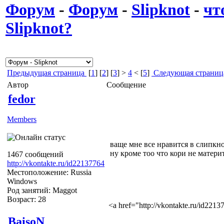
Форум
-
Форум
-
Slipknot
-
чт
Slipknot?
Предыдущая страница
[
1
] [
2
] [
3
] >
4
< [
5
]
Следующая страниц
Автор
Сообщение
fedor
Members
ваще мне все нравится в слипкн
ну кроме тоо что кори не материт
1467 сообщений
http://vkontakte.ru/id22137764
Местоположение: Russia
Windows
Род занятий: Maggot
Возраст: 28
<a href="http://vkontakte.ru/id22
BaisoN