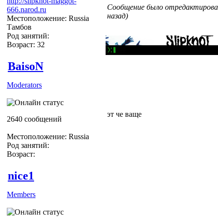
http://slipknot-maggot-
Сообщение было отредактирован
666.narod.ru
назад)
Местоположение: Russia
Тамбов
Род занятий:
Возраст: 32
BaisoN
Moderators
эт че ваще
2640 сообщений
Местоположение: Russia
Род занятий:
Возраст:
nice1
Members