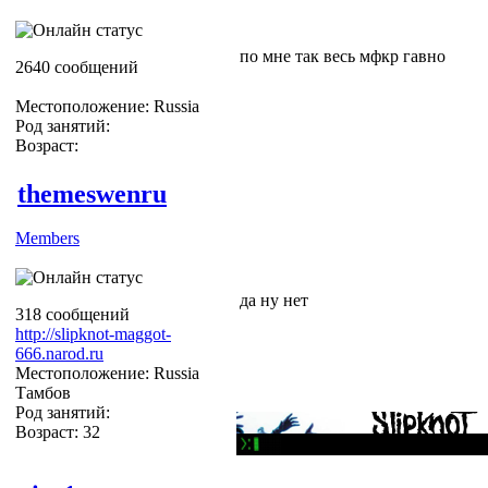
по мне так весь мфкр гавно
2640 сообщений
Местоположение: Russia
Род занятий:
Возраст:
themeswenru
Members
да ну нет
318 сообщений
http://slipknot-maggot-
666.narod.ru
Местоположение: Russia
Тамбов
Род занятий:
Возраст: 32