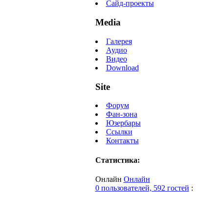
Сайд-проекты
Media
Галерея
Аудио
Видео
Download
Site
Форум
Фан-зона
Юзербары
Ссылки
Контакты
Статистика:
Онлайн
Онлайн
0 пользователей, 592 гостей
: