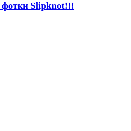
фотки Slipknot!!!
MT
MT