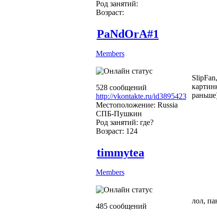
Род занятий:
Возраст:
PaNdOrA#1
Members
SlipFan
картинк
528 сообщений
раньше)))
http://vkontakte.ru/id3895423
Местоположение: Russia
СПБ-Пушкин
Род занятий: где?
Возраст: 124
timmytea
Members
лол, па
485 сообщений