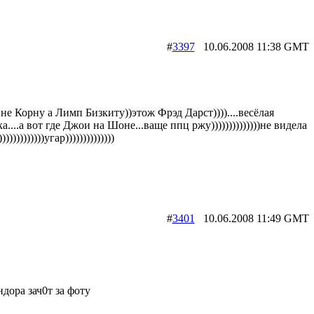
#
3397
10.06.2008 11:38 G
,не Корну а Лимп Бизкиту))этож Фрэд Дарст))))....весёлая
а....а вот где Джои на Шоне...ваще ппц ржу))))))))))))))не видела
))))))))))угар))))))))))))))
#
3401
10.06.2008 11:49 G
ндора зач0т за фоту