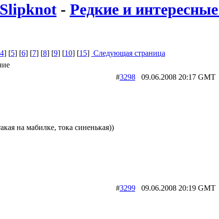
Slipknot
-
Редкие и интересные 
4
] [
5
] [
6
] [
7
] [
8
] [
9
] [
10
] [
15
]
Следующая страница
ние
#
3298
09.06.2008 20:17 G
акая на мабилке, тока синенькая))
#
3299
09.06.2008 20:19 G