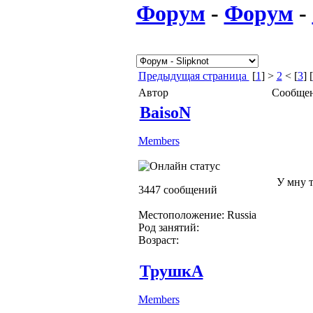
Форум
-
Форум
-
Предыдущая страница
[
1
] >
2
< [
3
] [
Автор
Сообще
BaisoN
Members
У мну т
3447 сообщений
Местоположение: Russia
Род занятий:
Возраст:
ТрушкА
Members