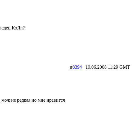
исдец КоЯn?
#
3394
10.06.2008 11:29 G
 мож не редкая но мне нравится