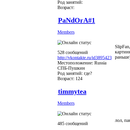
Род занятий:
Возраст:
PaNdOrA#1
Members
SlipFan
картинк
528 сообщений
раньше)))
http://vkontakte.ru/id3895423
Местоположение: Russia
СПБ-Пушкин
Род занятий: где?
Возраст: 124
timmytea
Members
лол, па
485 сообщений