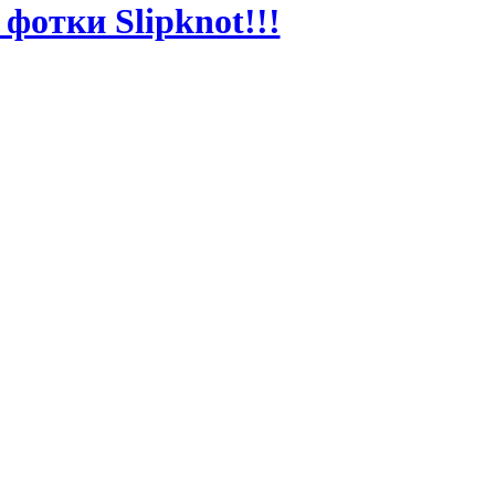
фотки Slipknot!!!
MT
MT