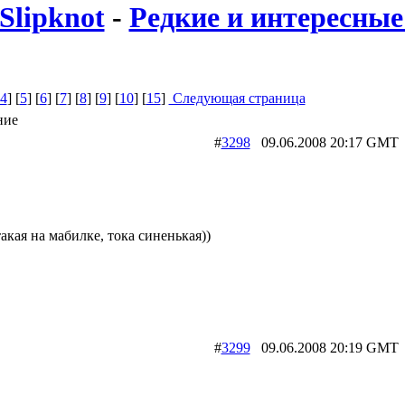
Slipknot
-
Редкие и интересные 
4
] [
5
] [
6
] [
7
] [
8
] [
9
] [
10
] [
15
]
Следующая страница
ние
#
3298
09.06.2008 20:17 G
акая на мабилке, тока синенькая))
#
3299
09.06.2008 20:19 G