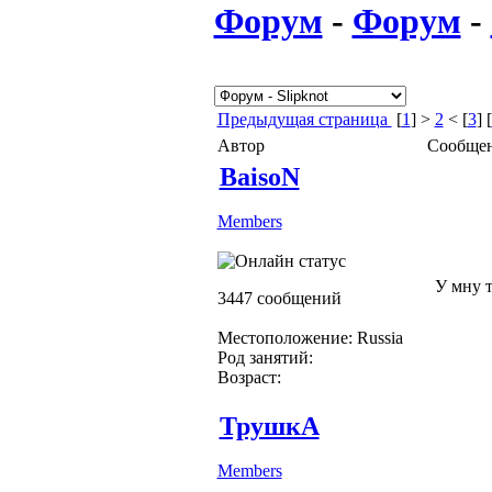
Форум
-
Форум
-
Предыдущая страница
[
1
] >
2
< [
3
] [
Автор
Сообще
BaisoN
Members
У мну т
3447 сообщений
Местоположение: Russia
Род занятий:
Возраст:
ТрушкА
Members