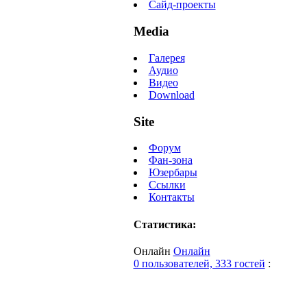
Сайд-проекты
Media
Галерея
Аудио
Видео
Download
Site
Форум
Фан-зона
Юзербары
Ссылки
Контакты
Статистика:
Онлайн
Онлайн
0 пользователей, 333 гостей
: