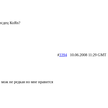
исдец КоЯn?
#
3394
10.06.2008 11:29 G
 мож не редкая но мне нравится