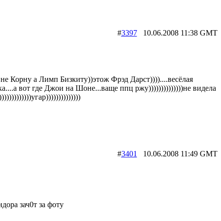
#
3397
10.06.2008 11:38 G
,не Корну а Лимп Бизкиту))этож Фрэд Дарст))))....весёлая
а....а вот где Джои на Шоне...ваще ппц ржу))))))))))))))не видела
))))))))))угар))))))))))))))
#
3401
10.06.2008 11:49 G
ндора зач0т за фоту