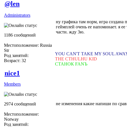
@len
Administrators
ну графика там норм, игра создана 
геймплей очень ее напоминает. я ее 
части. жду 3ю.
1186 сообщений
Местоположение: Russia
Str
YOU CAN'T TAKE MY SOUL AWA
Род занятий:
THE CTHULHU KID
Возраст: 32
СТАНОК FANЪ
nice1
Members
не изменения какие напиши по сра
2974 сообщений
Местоположение:
Norway
Род занятий: