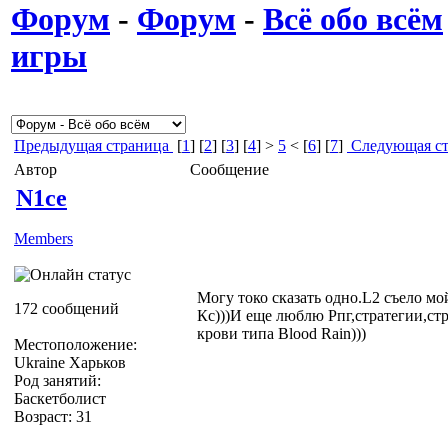
Форум
-
Форум
-
Всё обо всём
игры
Предыдущая страница
[
1
] [
2
] [
3
] [
4
] >
5
< [
6
] [
7
]
Следующая ст
Автор
Сообщение
N1ce
Members
Могу токо сказать одно.L2 съело мой
172 сообщений
Кс)))И еще люблю Рпг,стратегии,стр
крови типа Blood Rain)))
Местоположение:
Ukraine Харьков
Род занятий:
Баскетболист
Возраст: 31