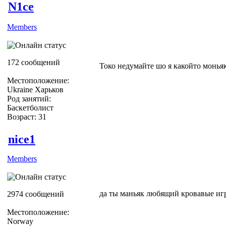
N1ce
Members
172 сообщений
Токо недумайте шо я какойто монья
Местоположение:
Ukraine Харьков
Род занятий:
Баскетболист
Возраст: 31
nice1
Members
да ты маньяк любящий кровавые иг
2974 сообщений
Местоположение:
Norway