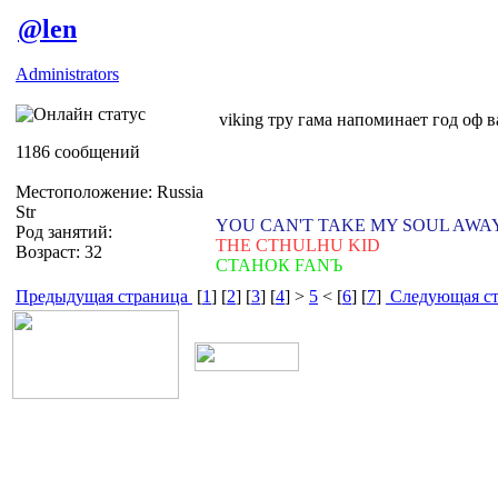
@len
Administrators
viking тру гама напоминает год оф в
1186 сообщений
Местоположение: Russia
Str
YOU CAN'T TAKE MY SOUL AWA
Род занятий:
THE CTHULHU KID
Возраст: 32
СТАНОК FANЪ
Предыдущая страница
[
1
] [
2
] [
3
] [
4
] >
5
< [
6
] [
7
]
Следующая ст