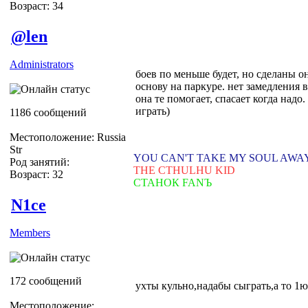
Возраст: 34
@len
Administrators
боев по меньше будет, но сделаны о
основу на паркуре. нет замедления в
она те помогает, спасает когда надо.
играть)
1186 сообщений
Местоположение: Russia
Str
YOU CAN'T TAKE MY SOUL AWA
Род занятий:
THE CTHULHU KID
Возраст: 32
СТАНОК FANЪ
N1ce
Members
172 сообщений
ухты кульно,надабы сыграть,а то 1ю
Местоположение: