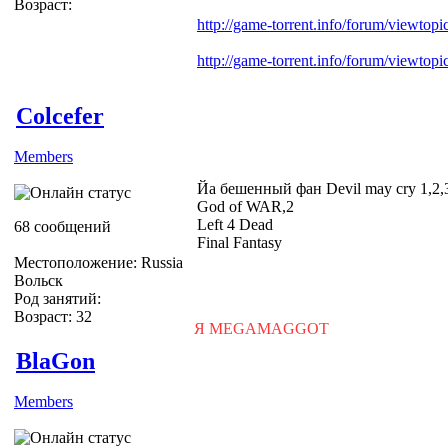
Возраст:
http://game-torrent.info/forum/viewtop
http://game-torrent.info/forum/viewtop
Colcefer
Members
Йа бешенный фан Devil may cry 1,2,
God of WAR,2
Left 4 Dead
68 сообщений
Final Fantasy
Местоположение: Russia
Вольск
Род занятий:
Возраст: 32
Я MEGAMAGGOT
BlaGon
Members