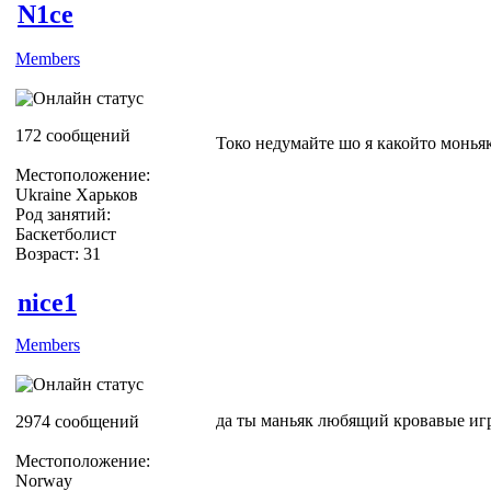
N1ce
Members
172 сообщений
Токо недумайте шо я какойто монья
Местоположение:
Ukraine Харьков
Род занятий:
Баскетболист
Возраст: 31
nice1
Members
да ты маньяк любящий кровавые иг
2974 сообщений
Местоположение:
Norway