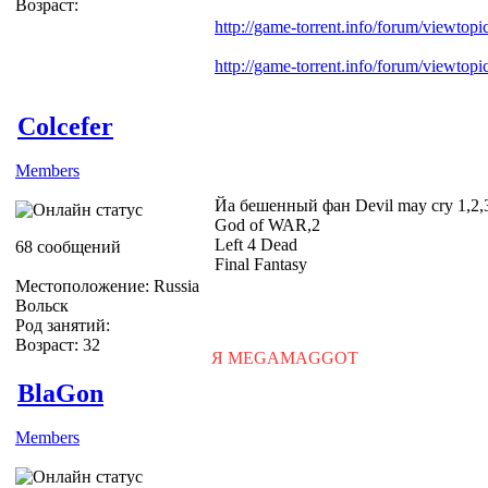
Возраст:
http://game-torrent.info/forum/viewtop
http://game-torrent.info/forum/viewtop
Colcefer
Members
Йа бешенный фан Devil may cry 1,2,
God of WAR,2
Left 4 Dead
68 сообщений
Final Fantasy
Местоположение: Russia
Вольск
Род занятий:
Возраст: 32
Я MEGAMAGGOT
BlaGon
Members