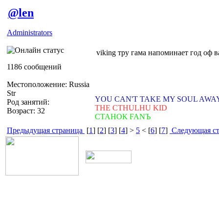
@len
Administrators
viking тру гама напоминает год оф в
1186 сообщений
Местоположение: Russia
Str
YOU CAN'T TAKE MY SOUL AWA
Род занятий:
THE CTHULHU KID
Возраст: 32
СТАНОК FANЪ
Предыдущая страница
[
1
] [
2
] [
3
] [
4
] >
5
< [
6
] [
7
]
Следующая ст