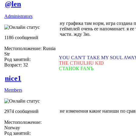
@len
Administrators
ну графика там норм, игра создана 
геймплей очень ее напоминает. я ее 
части. жду 3ю.
1186 сообщений
Местоположение: Russia
Str
YOU CAN'T TAKE MY SOUL AWA
Род занятий:
THE CTHULHU KID
Возраст: 32
СТАНОК FANЪ
nice1
Members
не изменения какие напиши по сра
2974 сообщений
Местоположение:
Norway
Род занятий: