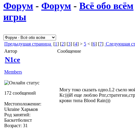
Форум
-
Форум
-
Всё обо всём
игры
Предыдущая страница
[
1
] [
2
] [
3
] [
4
] >
5
< [
6
] [
7
]
Следующая ст
Автор
Сообщение
N1ce
Members
Могу токо сказать одно.L2 съело мой
172 сообщений
Кс)))И еще люблю Рпг,стратегии,стр
крови типа Blood Rain)))
Местоположение:
Ukraine Харьков
Род занятий:
Баскетболист
Возраст: 31