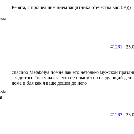
Ребята, с прошедшим днем защитника отечества вас!!!=)))
sia
#
1261
25.0
спасибо Metabolya помне дак это нетолько мужской праздн
...я до того "накушался" что не помнил на следующий день 
дома и бля как я ваще дошел до него
sia
m
#
1263
25.0