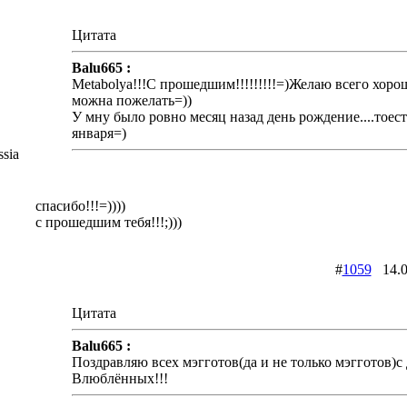
Цитата
Balu665 :
Metabolya!!!С прошедшим!!!!!!!!!=)Желаю всего хоро
можна пожелать=))
У мну было ровно месяц назад день рождение....тоесть
января=)
sia
спасибо!!!=))))
с прошедшим тебя!!!;)))
#
1059
14.0
Цитата
Balu665 :
Поздравляю всех мэгготов(да и не только мэгготов)с
Влюблённых!!!