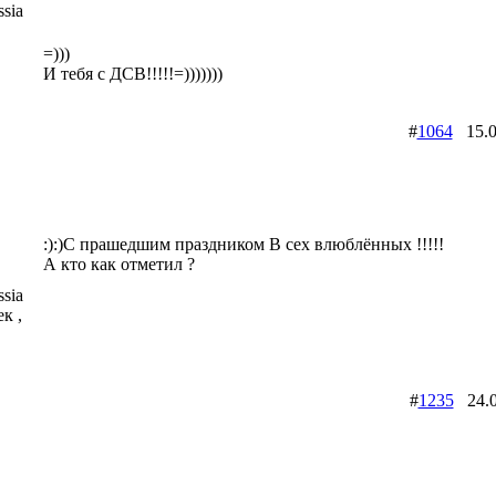
sia
=)))
И тебя с ДСВ!!!!!=)))))))
#
1064
15.0
:):)С прашедшим праздником В сех влюблённых !!!!!
А кто как отметил ?
sia
к ,
#
1235
24.0