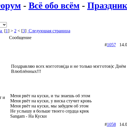
орум
-
Всё обо всём
-
Праздник
ца
[
1
] >
2
< [
3
]
Следующая страница
Сообщение
#
1057
14.0
Поздравляю всех мэгготов(да и не только мэгготов)с Днём
Влюблённых!!!
Меня рвёт на куски, и ты знаешь об этом
т и
Меня рвёт на куски, у виска стучит кровь
Меня рвёт на куски, мы забудем об этом
Не услышу я больше твоего сердца крик
Sangam - На Куски
#
1058
14.0