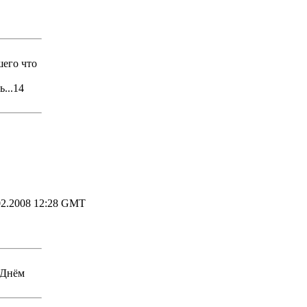
шего что
...14
2.2008 12:28 GMT
 Днём