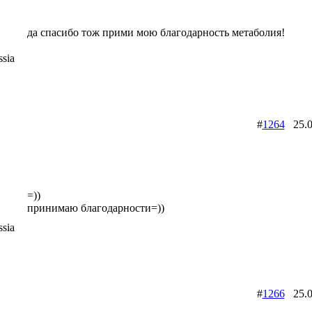
да спасибо тож прими мою благодарность метаболия!
sia
#
1264
25.0
=))
принимаю благодарности=))
sia
#
1266
25.0