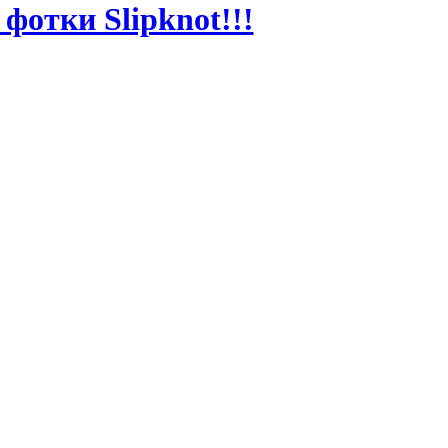
фотки Slipknot!!!
MT
MT