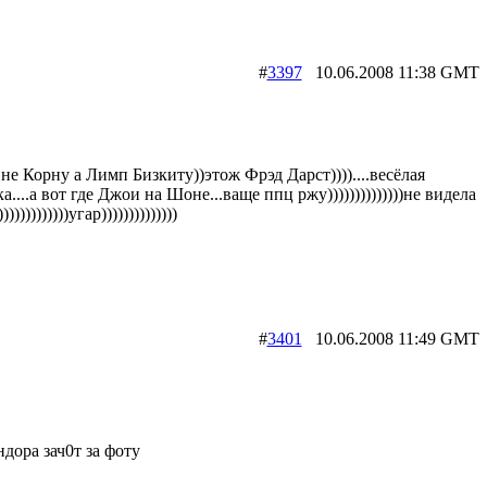
#
3397
10.06.2008 11:38 G
,не Корну а Лимп Бизкиту))этож Фрэд Дарст))))....весёлая
а....а вот где Джои на Шоне...ваще ппц ржу))))))))))))))не видела
))))))))))угар))))))))))))))
#
3401
10.06.2008 11:49 G
ндора зач0т за фоту