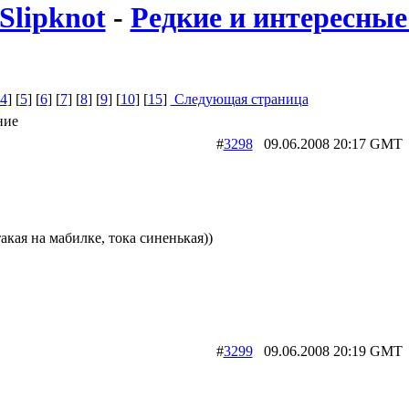
Slipknot
-
Редкие и интересные 
4
] [
5
] [
6
] [
7
] [
8
] [
9
] [
10
] [
15
]
Следующая страница
ние
#
3298
09.06.2008 20:17 G
акая на мабилке, тока синенькая))
#
3299
09.06.2008 20:19 G