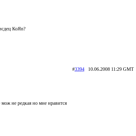
исдец КоЯn?
#
3394
10.06.2008 11:29 G
 мож не редкая но мне нравится