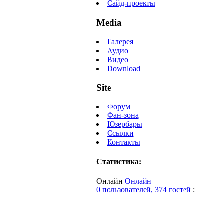
Сайд-проекты
Media
Галерея
Аудио
Видео
Download
Site
Форум
Фан-зона
Юзербары
Ссылки
Контакты
Статистика:
Онлайн
Онлайн
0 пользователей, 374 гостей
: