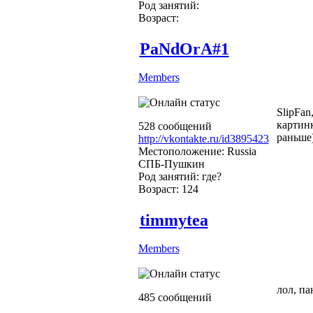
Род занятий:
Возраст:
PaNdOrA#1
Members
SlipFan
картинк
528 сообщений
раньше)))
http://vkontakte.ru/id3895423
Местоположение: Russia
СПБ-Пушкин
Род занятий: где?
Возраст: 124
timmytea
Members
лол, па
485 сообщений