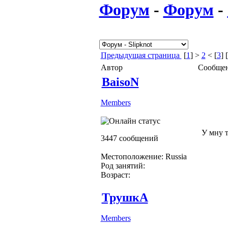
Форум
-
Форум
-
Предыдущая страница
[
1
] >
2
< [
3
] [
Автор
Сообще
BaisoN
Members
У мну т
3447 сообщений
Местоположение: Russia
Род занятий:
Возраст:
ТрушкА
Members