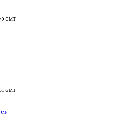
16:49 GMT
21:51 GMT
-the-