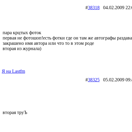
#
38318
04.02.2009 
пара крцтых фоток
первая не фотошоп!есть фотки где он там же автографы раздава
закрашено имя автора или что то в этом роде
вторая из журнала)
Я на Lastfm
#
38325
05.02.2009 
вторая труЪ