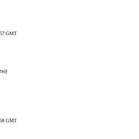
03:57 GMT
ть))
15:58 GMT