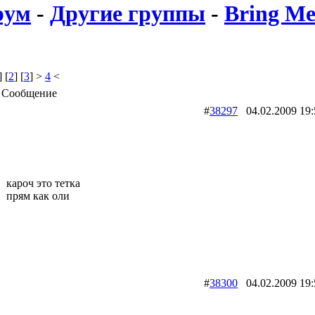
рум
-
Другие группы
-
Bring Me
] [
2
] [
3
] >
4
<
Сообщение
#
38297
04.02.2009 
кароч это тетка
прям как оли
#
38300
04.02.2009 