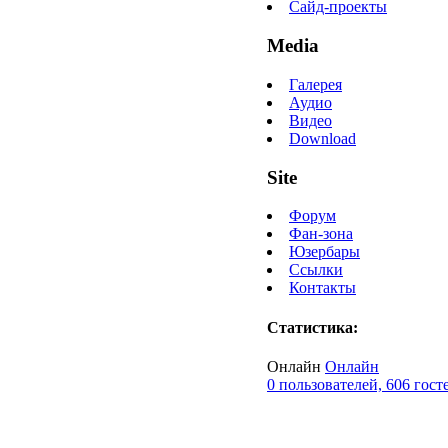
Сайд-проекты
Media
Галерея
Аудио
Видео
Download
Site
Форум
Фан-зона
Юзербары
Ссылки
Контакты
Статистика:
Онлайн
Онлайн
0 пользователей, 606 гост