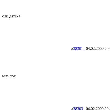
оли дятька
#
38301
04.02.2009 
мне пох
#
38303
04.02.2009 