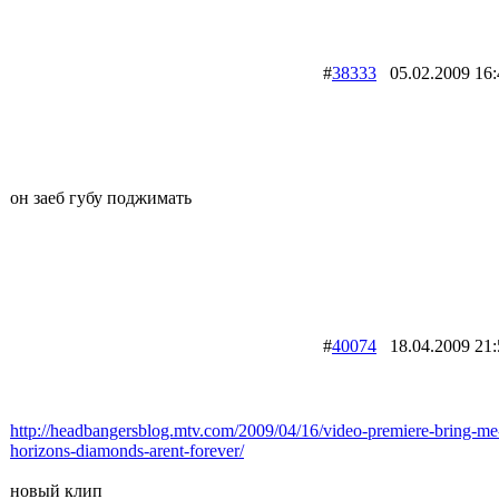
#
38333
05.02.2009 
он заеб губу поджимать
#
40074
18.04.2009 
http://headbangersblog.mtv.com/2009/04/16/video-premiere-bring-me
horizons-diamonds-arent-forever/
новый клип