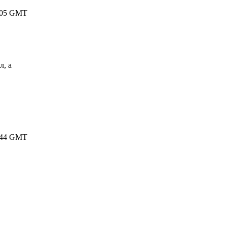
22:05 GMT
л, а
09:44 GMT