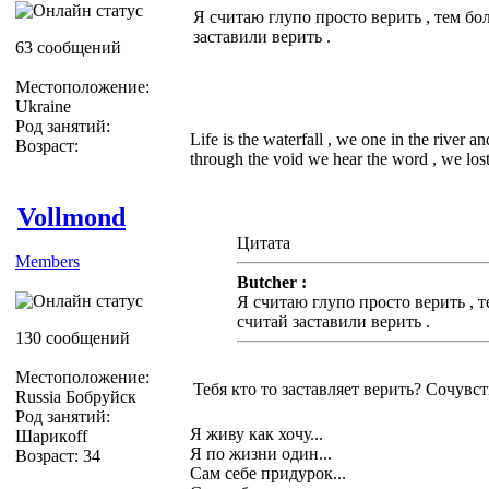
Я считаю глупо просто верить , тем боле
заставили верить .
63 сообщений
Местоположение:
Ukraine
Род занятий:
Life is the waterfall , we one in the river a
Возраст:
through the void we hear the word , we lost 
Vollmond
Цитата
Members
Butcher :
Я считаю глупо просто верить , те
считай заставили верить .
130 сообщений
Местоположение:
Тебя кто то заставляет верить? Сочувс
Russia Бобруйск
Род занятий:
Я живу как хочу...
Шарикoff
Я по жизни один...
Возраст: 34
Сам себе придурок...