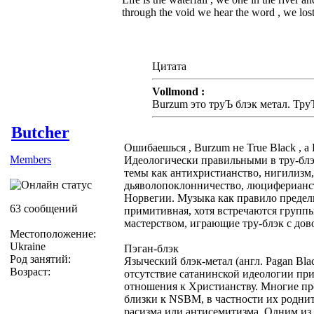
through the void we hear the word , we lost 
Цитата
Vollmond :
Burzum это труЪ блэк метал. Тру
Butcher
Ошибаешься , Burzum не True Black , а 
Members
Идеологически правильными в тру-блэ
темы как антихристианство, нигилизм,
дьяволопоклонничество, люциферианст
Норвегии. Музыка как правило предель
63 сообщений
примитивная, хотя встречаются групп
мастерством, играющие тру-блэк с дов
Местоположение:
Ukraine
Пэган-блэк
Род занятий:
Языческий блэк-метал (англ. Pagan Blac
Возраст:
отсутствие сатанинской идеологии пр
отношения к Христианству. Многие пре
близки к NSBM, в частности их роднит
расизма или антисемитизма. Одним из 