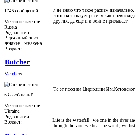
я не знаю что такое расизм изначально, 
1745 сообщений
которая трактует расизм как превосход
других, да еще и к войне призывает
Местоположение:
Russia
Род занятий:
Верховный жрец
Жнахен - жнахена
Возраст:
Butcher
Members
Та эт песенка Цирюльни Им.Котовског
63 сообщений
Местоположение:
Ukraine
Род занятий:
Life is the waterfall , we one in the river a
Возраст:
through the void we hear the word , we lost 