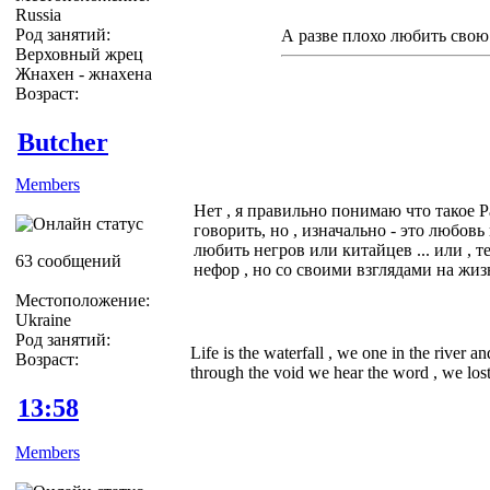
Russia
Род занятий:
А разве плохо любить свою 
Верховный жрец
Жнахен - жнахена
Возраст:
Butcher
Members
Нет , я правильно понимаю что такое 
говорить, но , изначально - это любовь
любить негров или китайцев ... или , те
63 сообщений
нефор , но со своими взглядами на жизн
Местоположение:
Ukraine
Род занятий:
Life is the waterfall , we one in the river a
Возраст:
through the void we hear the word , we lost 
13:58
Members