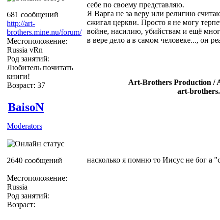
себе по своему представляю.
Я Варга не за веру или религию считаю 
681 сообщений
сжигал церкви. Просто я не могу терпе
http://art-
войне, насилию, убийствам и ещё мног
brothers.mine.nu/forum/
в вере дело а в самом человеке..., он ре
Местоположение:
Russia vRn
Род занятий:
Любитель почитать
книги!
Art-Brothers Production / 
Возраст: 37
art-brothers
BaisoN
Moderators
насколько я помню то Иисус не бог а 
2640 сообщений
Местоположение:
Russia
Род занятий:
Возраст: