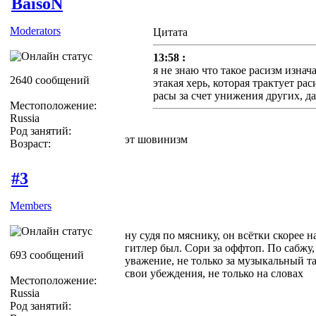
BaisoN
Moderators
Цитата
13:58 :
я не знаю что такое расизм изнач
2640 сообщений
этакая херь, которая трактует ра
расы за счет унижения других, д
Местоположение:
Russia
Род занятий:
эт шовинизм
Возраст:
#3
Members
ну судя по мяснику, он всётки скорее 
гитлер был. Сори за оффтоп. По сабжу
693 сообщений
уважение, не только за музыкальный та
свои убеждения, не только на словах
Местоположение:
Russia
Род занятий: