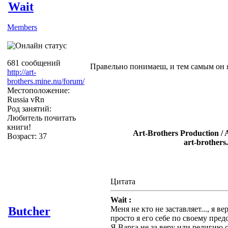
Wait
Members
681 сообщений
Правельно понимаеш, и тем самым он яв
http://art-
brothers.mine.nu/forum/
Местоположение:
Russia vRn
Род занятий:
Любитель почитать
книги!
Art-Brothers Production / 
Возраст: 37
art-brothers
Цитата
Wait :
Butcher
Меня не кто не заставляет..., я в
просто я его себе по своему пред
Я Варга не за веру или религию с