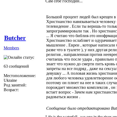
Сам себе господин...
Большой процент людей был крещен в н
Христианство навязываеться человеку 
телевидение . Если ты веришь-то тольк
запрограммировали так . Но христианс
... Я считаю что библия-это инофрмац
Butcher
Христианство ослабляет и одурачивает 
мышление . Евреи , которые написали 
Members
разве что в туалете ), у них другая ре
религия , направленная против неевреев
считаешь что после удара , правильно 
знает что нужно до смерти пить кровь 
63 сообщений
запреты на все подряд , даже на сексуа
девушку ... А половая жизнь христиани
Местоположение:
для любого человека удовлетворение о
Ukraine
поэтому он плюет на нее в таких случая
Род занятий:
порождает множество комплексов , он з
Возраст:
встает вопрос - Зачем нам христианств
радоваться жизни .
Сообщение было отредактировано Butch
Life is the waterfall , we one in the river a