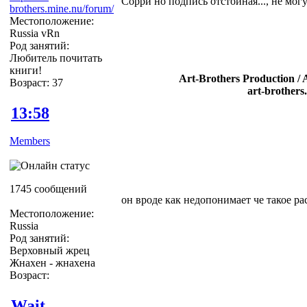
Сорри но подпись отстойная..., не могу
brothers.mine.nu/forum/
Местоположение:
Russia vRn
Род занятий:
Любитель почитать
книги!
Art-Brothers Production / 
Возраст: 37
art-brothers
13:58
Members
1745 сообщений
он вроде как недопонимает че такое ра
Местоположение:
Russia
Род занятий:
Верховный жрец
Жнахен - жнахена
Возраст:
Wait