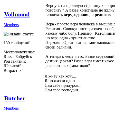
Вернусь на прошлую страницу к вопрос
говорить " А разве христиане не жгли?
Vollmond
различать
веру
,
церковь
, и
религию
Вера - просто вера человека в высшие 
Members
Религия - Совокупность различных об
какому либо богу. Пример - Католицизм
но вера одна - христианство.
Церковь - Организация, занимающаяся
130 сообщений
своей религии.
Местоположение:
А теперь к чему я это. Разве верующий
Russia Бобруйск
деяния церкви? Разве вера имеет какое
Род занятий:
религиозных фанатиков?
Шарикoff
Возраст: 34
Я живу как хочу...
Я по жизни один...
Сам себе придурок...
Сам себе господин...
Butcher
Members