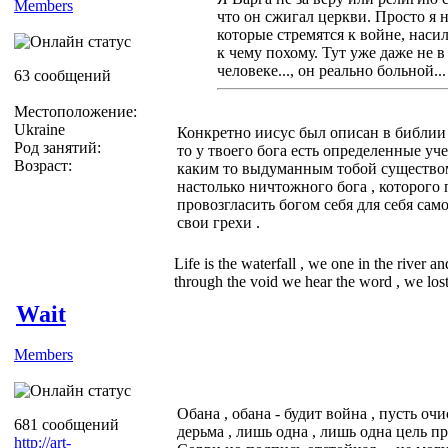
Members
что он сжигал церкви. Просто я 
которые стремятся к войне, наси
к чему похому. Тут уже даже не в
человеке..., он реально больной... 
63 сообщений
Местоположение:
Ukraine
Конкретно иисус был описан в библии ,
Род занятий:
то у твоего бога есть определенные уч
Возраст:
каким то выдуманным тобой существом 
настолько ничтожного бога , которого
провозгласить богом себя для себя сам
свои грехи .
Life is the waterfall , we one in the river a
through the void we hear the word , we lost 
Wait
Members
Обана , обана - будит война , пусть оч
681 сообщений
дерьма , лишь одна , лишь одна цель пр
http://art-