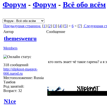
Форум
-
Форум
-
Всё обо всём
Предыдущая страница
[
1
] [
2
] [
3
] [
4
] [
5
] >
6
< [
7
]
Следующая ст
Автор
Сообщение
themeswenru
Members
кто нить знает чё такое гарена? а я 
318 сообщений
http://slipknot-maggot-
666.narod.ru
Местоположение: Russia
Тамбов
Род занятий:
Возраст: 32
N1ce