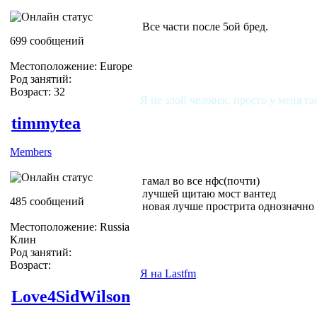
Все части после 5ой бред.
699 сообщений
Местоположение: Europe
Род занятий:
Возраст: 32
Я не злой человек, просто у меня та
timmytea
Members
гамал во все нфс(почти)
лучшей щитаю мост вантед
485 сообщений
новая лучше прострита однозначно
Местоположение: Russia
Клин
Род занятий:
Возраст:
Я на Lastfm
Love4SidWilson