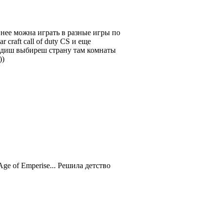
з нее можна играть в разные игры по
r craft call of duty CS и еще
ходиш выбиреш страну там комнаты
))
ge of Emperise... Решила детство