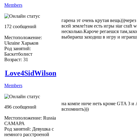
Members
гарена эт очень крутая вещь)))чере
всей земле!там есть игры star craft wa
172 сообщений
несколько.Кароче регаешся там,за
выбираеш заходиш в игру и играеш
Местоположение:
Ukraine Харьков
Род занятий:
Баскетболист
Возраст: 31
Love4SidWilson
Members
на компе ниче неть кроме GTA 3 и A
496 сообщений
вспомнить)))
Местоположение: Russia
САМАРА
Род занятий: Девушка с
немного расстроеной