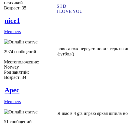
психикой...
S I D
Возраст: 35
I LOVE YOU
nice1
Members
вово я тож переустановил терь из и
2974 сообщений
футбол((
Местоположение:
Norway
Род занятий:
Возраст: 34
Apec
Members
Я шас в 4 gta играю яркая шпила но
51 сообщений