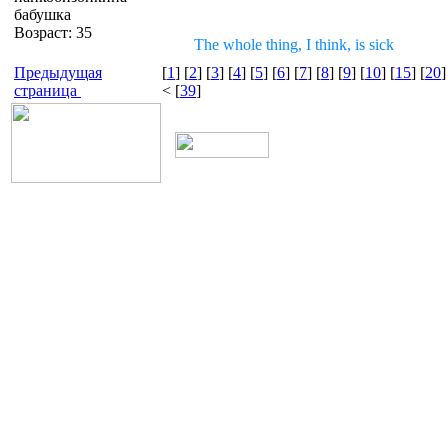
бабушка
Возраст: 35
The whole thing, I think, is sick
Предыдущая
[
1
] [
2
] [
3
] [
4
] [
5
] [
6
] [
7
] [
8
] [
9
] [
10
] [
15
] [
20
]
страница
< [
39
]