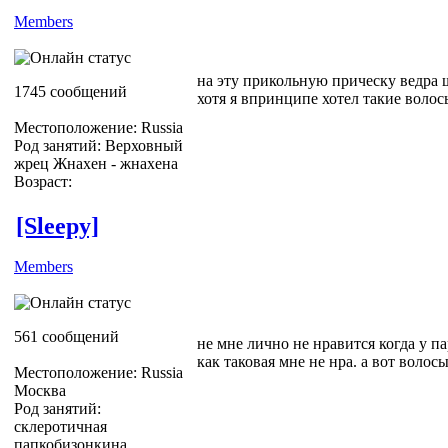
Members
на эту прикольную прическу ведра
1745 сообщений
хотя я впринципе хотел такие волос
Местоположение: Russia
Род занятий: Верховный
жрец Жнахен - жнахена
Возраст:
[Sleepy]
Members
561 сообщений
не мне лично не нравится когда у п
как таковая мне не нра. а вот волос
Местоположение: Russia
Москва
Род занятий:
склеротичная
папкобизонкина