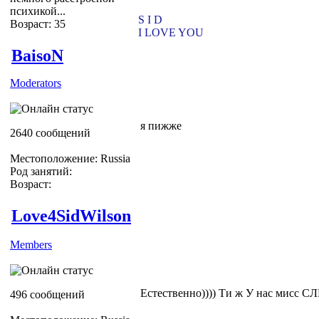
психикой...
S I D
Возраст: 35
I LOVE YOU
BaisoN
Moderators
я пижже
2640 сообщений
Местоположение: Russia
Род занятий:
Возраст:
Love4SidWilson
Members
Естественно)))) Ти ж У нас мис
496 сообщений