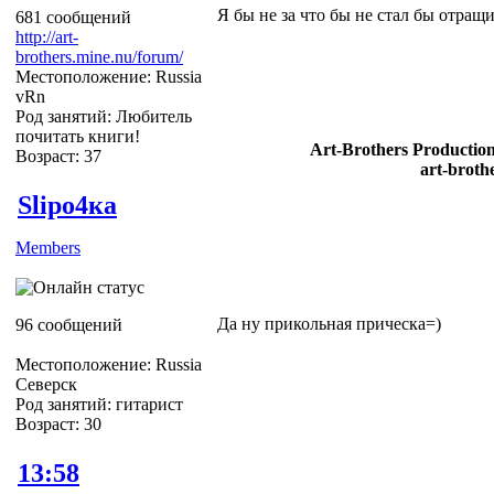
Я бы не за что бы не стал бы отращи
681 сообщений
http://art-
brothers.mine.nu/forum/
Местоположение: Russia
vRn
Род занятий: Любитель
почитать книги!
Art-Brothers Production
Возраст: 37
art-broth
Slipо4ка
Members
Да ну прикольная прическа=)
96 сообщений
Местоположение: Russia
Северск
Род занятий: гитарист
Возраст: 30
13:58