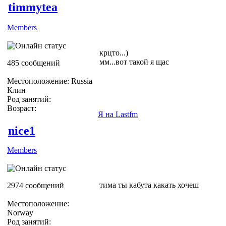
timmytea
Members
крцто...)
мм...вот такой я щас
485 сообщений
Местоположение: Russia
Клин
Род занятий:
Возраст:
Я на Lastfm
nice1
Members
тима ты кабута какать хочеш
2974 сообщений
Местоположение:
Norway
Род занятий: