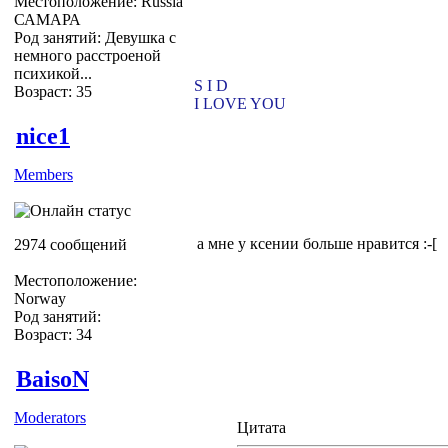
Местоположение: Russia
САМАРА
Род занятий: Девушка с
немного расстроеной
психикой...
S I D
Возраст: 35
I LOVE YOU
nice1
Members
а мне у ксении больше нравится :-[
2974 сообщений
Местоположение:
Norway
Род занятий:
Возраст: 34
BaisoN
Moderators
Цитата