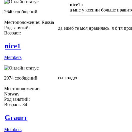
nice1 :
а мне у ксении больше нравитс
2640 сообщений
Местоположение: Russia
Род занятий:
да ещеб те моя нравилась, я б тя пр
Возраст:
nice1
Members
гы колдун
2974 сообщений
Местоположение:
Norway
Род занятий:
Возраст: 34
Graurr
Members