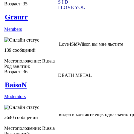
S I D
Возраст: 35
I LOVE YOU
Graurr
Members
Love4SidWilson вы мне льстите
139 сообщений
Местоположение: Russia
Род занятий:
Возраст: 36
DEATH METAL
BaisoN
Moderators
видел в контакте еще. одназначно т
2640 сообщений
Местоположение: Russia
Род занятий: