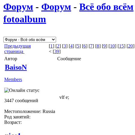
Форум
-
Форум
-
Всё обо всём
fotoalbum
Предыдущая
[
1
] [
2
] [
3
] [
4
] [
5
] [
6
] [
7
] [
8
] [
9
] [
10
] [
15
] [
20
]
страница
< [
39
]
Автор
Сообщение
BaisoN
Members
vlf e;
3447 сообщений
Местоположение: Russia
Род занятий:
Возраст: