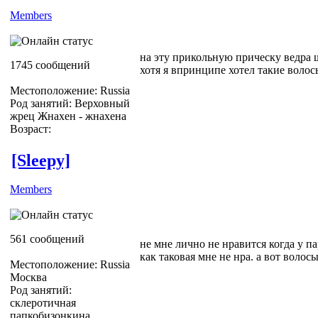
Members
на эту прикольную прическу ведра
1745 сообщений
хотя я впринципе хотел такие волос
Местоположение: Russia
Род занятий: Верховный
жрец Жнахен - жнахена
Возраст:
[Sleepy]
Members
561 сообщений
не мне лично не нравится когда у п
как таковая мне не нра. а вот волос
Местоположение: Russia
Москва
Род занятий:
склеротичная
папкобизонкина