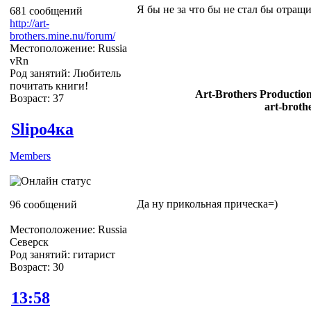
Я бы не за что бы не стал бы отращи
681 сообщений
http://art-
brothers.mine.nu/forum/
Местоположение: Russia
vRn
Род занятий: Любитель
почитать книги!
Art-Brothers Production
Возраст: 37
art-broth
Slipо4ка
Members
Да ну прикольная прическа=)
96 сообщений
Местоположение: Russia
Северск
Род занятий: гитарист
Возраст: 30
13:58