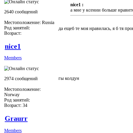
nice1 :
а мне у ксении больше нравитс
2640 сообщений
Местоположение: Russia
Род занятий:
да ещеб те моя нравилась, я б тя пр
Возраст:
nice1
Members
гы колдун
2974 сообщений
Местоположение:
Norway
Род занятий:
Возраст: 34
Graurr
Members