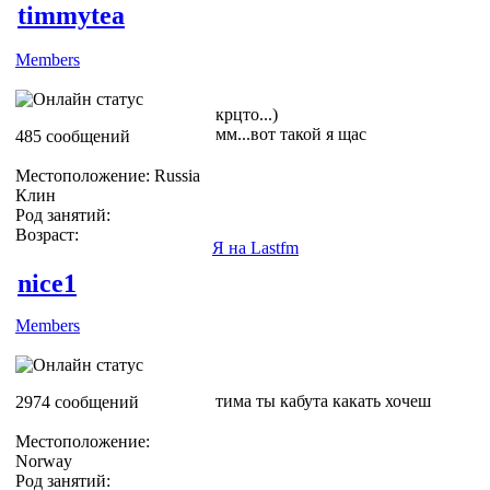
timmytea
Members
крцто...)
мм...вот такой я щас
485 сообщений
Местоположение: Russia
Клин
Род занятий:
Возраст:
Я на Lastfm
nice1
Members
тима ты кабута какать хочеш
2974 сообщений
Местоположение:
Norway
Род занятий: