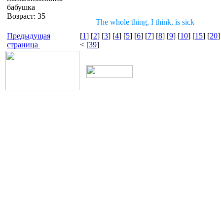
бабушка
Возраст: 35
The whole thing, I think, is sick
Предыдущая
[
1
] [
2
] [
3
] [
4
] [
5
] [
6
] [
7
] [
8
] [
9
] [
10
] [
15
] [
20
]
страница
< [
39
]