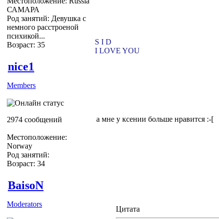
Местоположение: Russia
САМАРА
Род занятий: Девушка с
немного расстроеной
психикой...
S I D
Возраст: 35
I LOVE YOU
nice1
Members
а мне у ксении больше нравится :-[
2974 сообщений
Местоположение:
Norway
Род занятий:
Возраст: 34
BaisoN
Moderators
Цитата