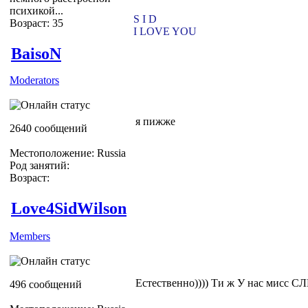
психикой...
S I D
Возраст: 35
I LOVE YOU
BaisoN
Moderators
я пижже
2640 сообщений
Местоположение: Russia
Род занятий:
Возраст:
Love4SidWilson
Members
Естественно)))) Ти ж У нас мис
496 сообщений