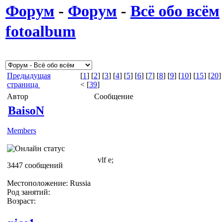
Форум
-
Форум
-
Всё обо всём
fotoalbum
Предыдущая
[
1
] [
2
] [
3
] [
4
] [
5
] [
6
] [
7
] [
8
] [
9
] [
10
] [
15
] [
20
]
страница
< [
39
]
Автор
Сообщение
BaisoN
Members
vlf e;
3447 сообщений
Местоположение: Russia
Род занятий:
Возраст: