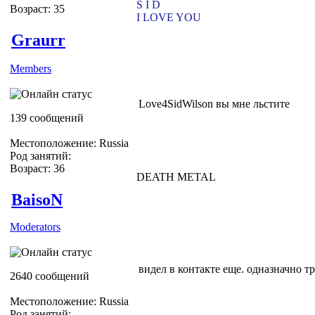
S I D
Возраст: 35
I LOVE YOU
Graurr
Members
Love4SidWilson вы мне льстите
139 сообщений
Местоположение: Russia
Род занятий:
Возраст: 36
DEATH METAL
BaisoN
Moderators
видел в контакте еще. одназначно т
2640 сообщений
Местоположение: Russia
Род занятий: