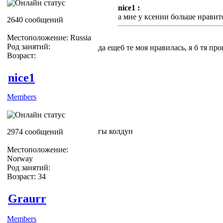
nice1 :
а мне у ксении больше нравитс
2640 сообщений
Местоположение: Russia
Род занятий:
да ещеб те моя нравилась, я б тя пр
Возраст:
nice1
Members
гы колдун
2974 сообщений
Местоположение:
Norway
Род занятий:
Возраст: 34
Graurr
Members