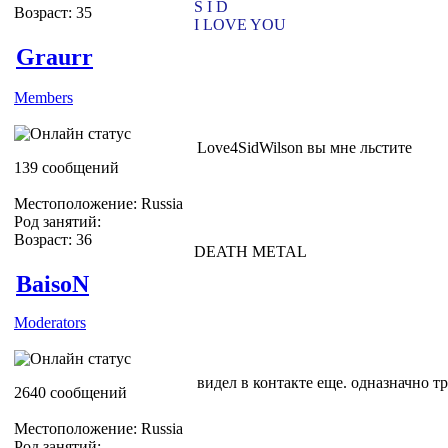
S I D
Возраст: 35
I LOVE YOU
Graurr
Members
Love4SidWilson вы мне льстите
139 сообщений
Местоположение: Russia
Род занятий:
Возраст: 36
DEATH METAL
BaisoN
Moderators
видел в контакте еще. одназначно т
2640 сообщений
Местоположение: Russia
Род занятий: