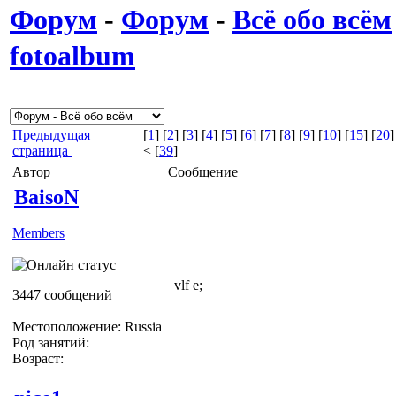
Форум
-
Форум
-
Всё обо всём
fotoalbum
Предыдущая
[
1
] [
2
] [
3
] [
4
] [
5
] [
6
] [
7
] [
8
] [
9
] [
10
] [
15
] [
20
]
страница
< [
39
]
Автор
Сообщение
BaisoN
Members
vlf e;
3447 сообщений
Местоположение: Russia
Род занятий:
Возраст: