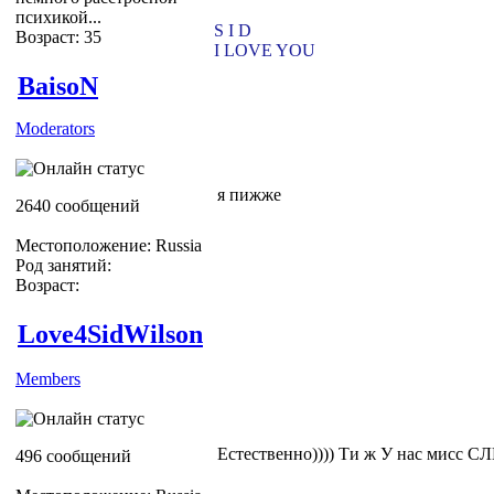
психикой...
S I D
Возраст: 35
I LOVE YOU
BaisoN
Moderators
я пижже
2640 сообщений
Местоположение: Russia
Род занятий:
Возраст:
Love4SidWilson
Members
Естественно)))) Ти ж У нас мис
496 сообщений