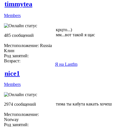
timmytea
Members
крцто...)
мм...вот такой я щас
485 сообщений
Местоположение: Russia
Клин
Род занятий:
Возраст:
Я на Lastfm
nice1
Members
тима ты кабута какать хочеш
2974 сообщений
Местоположение:
Norway
Род занятий: