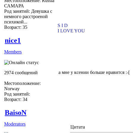
Местоположение: Russia
САМАРА
Род занятий: Девушка с
немного расстроеной
психикой...
S I D
Возраст: 35
I LOVE YOU
nice1
Members
а мне у ксении больше нравится :-[
2974 сообщений
Местоположение:
Norway
Род занятий:
Возраст: 34
BaisoN
Moderators
Цитата