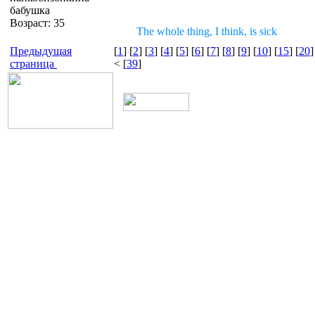
бабушка
Возраст: 35
The whole thing, I think, is sick
Предыдущая
[
1
] [
2
] [
3
] [
4
] [
5
] [
6
] [
7
] [
8
] [
9
] [
10
] [
15
] [
20
]
страница
< [
39
]