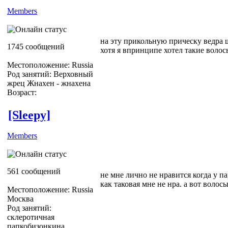
Members
на эту прикольную прическу ведра
1745 сообщений
хотя я впринципе хотел такие волос
Местоположение: Russia
Род занятий: Верховный
жрец Жнахен - жнахена
Возраст:
[Sleepy]
Members
561 сообщений
не мне лично не нравится когда у п
как таковая мне не нра. а вот волос
Местоположение: Russia
Москва
Род занятий:
склеротичная
папкобизонкина