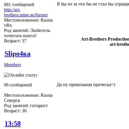
Я бы не за что бы не стал бы отращи
681 сообщений
http://art-
brothers.mine.nu/forum/
Местоположение: Russia
vRn
Род занятий: Любитель
почитать книги!
Art-Brothers Production
Возраст: 37
art-broth
Slipо4ка
Members
Да ну прикольная прическа=)
96 сообщений
Местоположение: Russia
Северск
Род занятий: гитарист
Возраст: 30
13:58