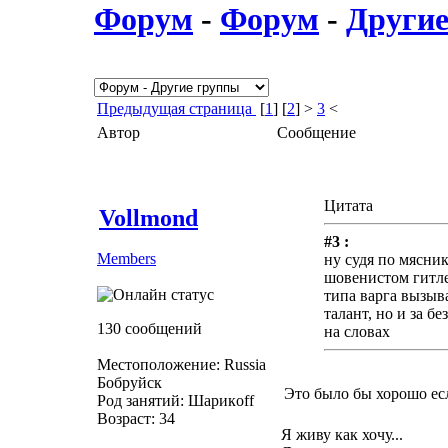
Форум
-
Форум
-
Другие
Предыдущая страница
[
1
] [
2
] >
3
<
Автор
Сообщение
Цитата
Vollmond
#3 :
Members
ну судя по мясник
шовенистом гитле
типа варга вызыв
талант, но и за б
130 сообщений
на словах
Местоположение: Russia
Бобруйск
Это было бы хорошо ес
Род занятий: Шарикoff
Возраст: 34
Я живу как хочу...