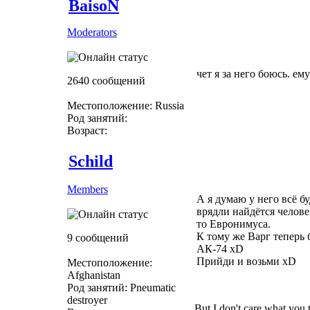
BaisoN
Moderators
чет я за него боюсь. ем
2640 сообщений
Местоположение: Russia
Род занятий:
Возраст:
Schild
Members
А я думаю у него всё 
врядли найдётся человек
то Евронимуса.
К тому же Варг теперь 
9 сообщений
АК-74 xD
Прийди и возьми xD
Местоположение:
Afghanistan
Род занятий: Pneumatic
destroyer
But I don't care what you 