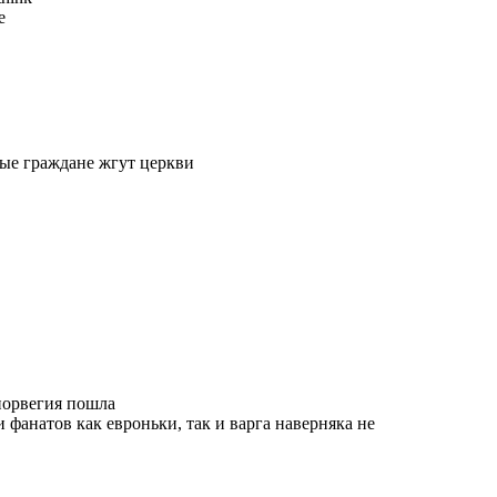
e
ные граждане жгут церкви
норвегия пошла
 фанатов как евроньки, так и варга наверняка не