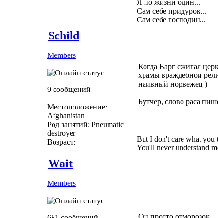
Я по жизни один...
Сам себе придурок...
Сам себе господин...
Schild
Members
Когда Варг сжигал церк
храмы враждебной рели
наивный норвежец )
9 сообщений
Бутчер, слово раса пише
Местоположение:
Afghanistan
Род занятий: Pneumatic
destroyer
But I don't care what you 
Возраст:
You'll never understand m
Wait
Members
Он просто отморозок... 
681 сообщений