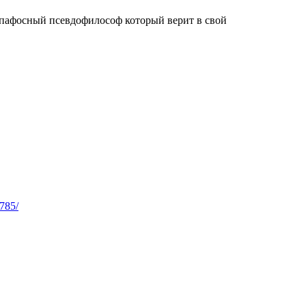
е пафосный псевдофилософ который верит в свой
6785/