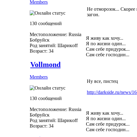
Members
Не отморозок... Скоре
загон.
130 сообщений
Местоположение: Russia
Я живу как хочу...
Бобруйск
Я по жизни один...
Род занятий: Шарикoff
Сам себе придурок...
Возраст: 34
Сам себе господин...
Vollmond
Members
Ну все, пистец
http://darkside.ru/news/1
130 сообщений
Местоположение: Russia
Я живу как хочу...
Бобруйск
Я по жизни один...
Род занятий: Шарикoff
Сам себе придурок...
Возраст: 34
Сам себе господин...