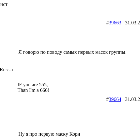
рист
2
#
39663
31.03.
Я говорю по поводу самых первых масок группы.
Russia
IF you are 555,
Than I'm a 666!
#
39664
31.03.
Ну я про первую маску Кори