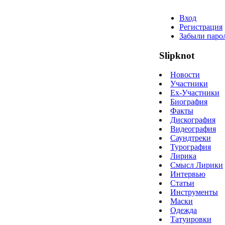
Вход
Регистрация
Забыли паро
Slipknot
Новости
Участники
Ex-Участники
Биография
Факты
Дискография
Видеография
Саундтреки
Турография
Лирика
Смысл Лирики
Интервью
Статьи
Инструменты
Маски
Одежда
Татуировки