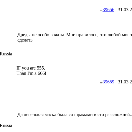
2
#
39656
31.03.
Дреды не особо важны. Мне нравилось, что любой мог 
сделать.
Russia
IF you are 555,
Than I'm a 666!
#
39659
31.03.
Да легенькая маска была со шрамами в сто раз сложней..
Russia