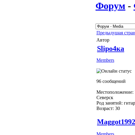
Форум
-
Предыдущая стра
Автор
Slipо4ка
Members
96 сообщений
Местоположение: 
Северск
Род занятий: гита
Возраст: 30
Maggot199
Members