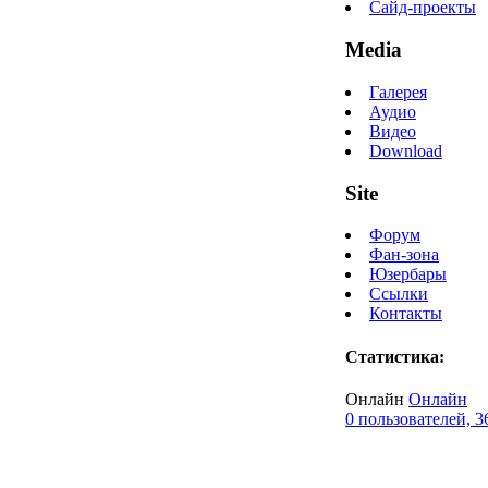
Сайд-проекты
Media
Галерея
Аудио
Видео
Download
Site
Форум
Фан-зона
Юзербары
Ссылки
Контакты
Статистика:
Онлайн
Онлайн
0 пользователей, 3