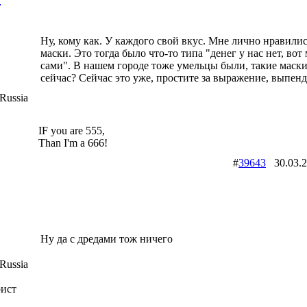
Ну, кому как. У каждого свой вкус. Мне лично нравилис
маски. Это тогда было что-то типа "денег у нас нет, вот
сами". В нашем городе тоже умельцы были, такие маски
сейчас? Сейчас это уже, простите за выражение, выпен
Russia
IF you are 555,
Than I'm a 666!
#
39643
30.03.
Ну да с дредами тож ничего
Russia
рист