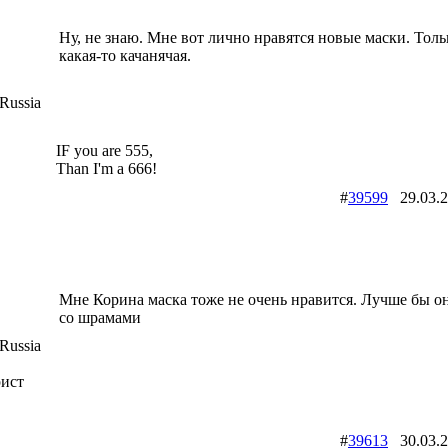
Ну, не знаю. Мне вот лично нравятся новые маски. Толь
какая-то качанячая.
Russia
IF you are 555,
Than I'm a 666!
#
39599
29.03.
Мне Корина маска тоже не очень нравится. Лучше бы о
со шрамами
Russia
рист
2
#
39613
30.03.