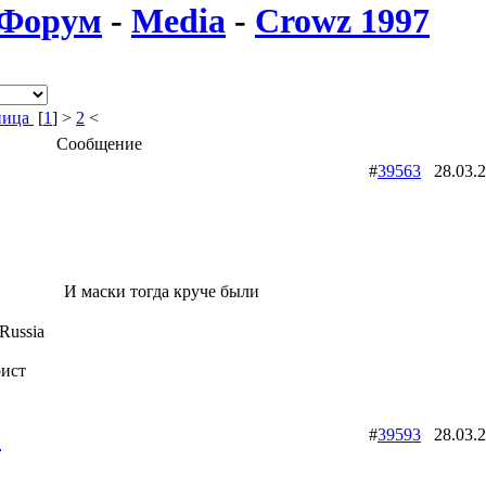
Форум
-
Media
-
Crowz 1997
ница
[
1
] >
2
<
Сообщение
#
39563
28.03.
И маски тогда круче были
Russia
рист
2
#
39593
28.03.