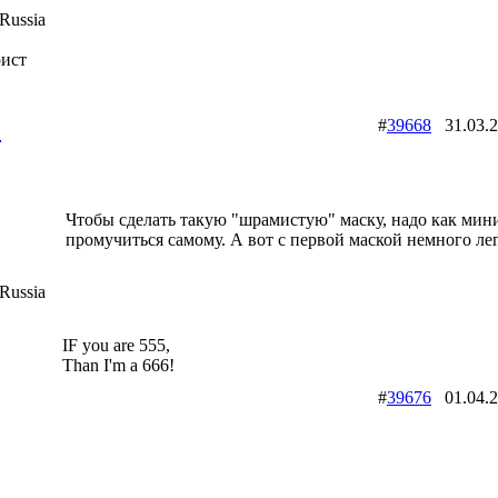
Russia
рист
2
#
39668
31.03.
Чтобы сделать такую "шрамистую" маску, надо как мин
промучиться самому. А вот с первой маской немного лег
Russia
IF you are 555,
Than I'm a 666!
#
39676
01.04.