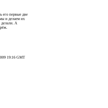
ь его первые две
 мы и делаем их
 делали. А
дрёж.
2009 19:16 GMT