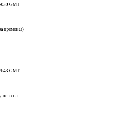
 19:30 GMT
за времена))
 19:43 GMT
у него на