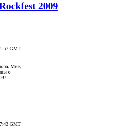
Rockfest 2009
 21:57 GMT
лора. Мне,
ывы о
09?
 17:43 GMT