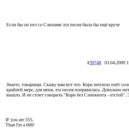
Если бы он пел со Слипами эта песня была бы ещё круче
#
39748
03.04.2009
Знаете, товарищи. Скажу вам вот что. Кори неплохо поёт сол
крайней мере, для меня, эта песня понравилась. Довольно ин
вышло. И не стоит говорить "Кори без Слипкнота - отстой". Э
IF you are 555,
Than I'm a 666!