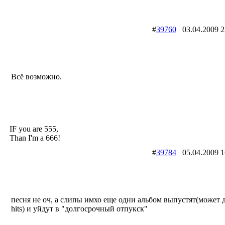
#
39760
03.04.2009
Всё возможно.
IF you are 555,
Than I'm a 666!
#
39784
05.04.2009
песня не оч, а слипы имхо еще одни альбом выпустят(может да
hits) и уйдут в "долгосрочный отпукск"