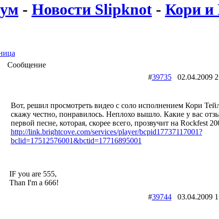
ум
-
Новости Slipknot
-
Кори и 
ница
Сообщение
#
39735
02.04.2009
Вот, решил просмотреть видео с соло исполнением Кори Тей
скажу честно, понравилось. Неплохо вышло. Какие у вас отз
первой песне, которая, скорее всего, прозвучит на Rockfest 20
http://link.brightcove.com/services/player/bcpid17737117001?
bclid=17512576001&bctid=17716895001
IF you are 555,
Than I'm a 666!
#
39744
03.04.2009