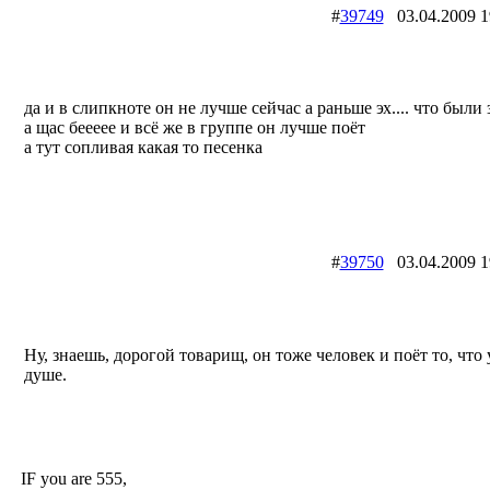
#
39749
03.04.2009
да и в слипкноте он не лучше сейчас а раньше эх.... что были 
а щас беееее и всё же в группе он лучше поёт
а тут сопливая какая то песенка
#
39750
03.04.2009
Ну, знаешь, дорогой товарищ, он тоже человек и поёт то, что 
душе.
IF you are 555,