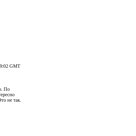
 19:02 GMT
о. По
тересно
то не так.