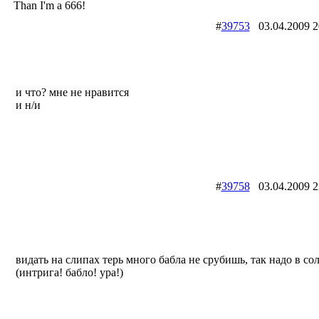
Than I'm a 666!
#
39753
03.04.2009
и что? мне не нравится
и н/и
#
39758
03.04.2009
видать на слипах терь много бабла не срубишь, так надо в с
(интрига! бабло! ура!)