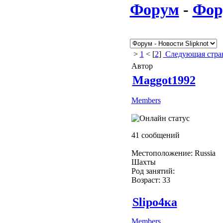
Форум
-
Фор
>
1
< [
2
]
Следующая стра
Автор
Maggot1992
Members
41 сообщений
Местоположение: Russia
Шахты
Род занятий:
Возраст: 33
Slipо4ка
Members