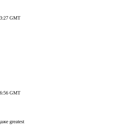
 23:27 GMT
 16:56 GMT
же greatest